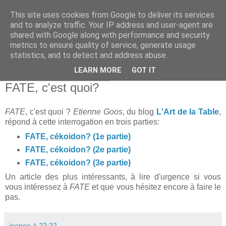
This site uses cookies from Google to deliver its services
and to analyze traffic. Your IP address and user-agent are
shared with Google along with performance and security
metrics to ensure quality of service, generate usage
statistics, and to detect and address abuse.
▼
LEARN MORE
GOT IT
lundi 29 septembre 2014
FATE, c'est quoi?
FATE
, c'est quoi ?
Etienne Goos
, du blog
L'Art de la Table
,
répond à cette interrogation en trois parties:
FATE, cékoidon? (1e partie)
FATE, cékoidon? (2e partie)
FATE, cékoidon? (3e partie)
Un article des plus intéressants, à lire d'urgence si vous
vous intéressez à
FATE
et que vous hésitez encore à faire le
pas.
jeepee
à
22:22