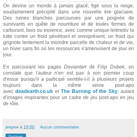
On devine un monde à jamais glacé, figé sous la neige,
soudainement précipité dans une nouvelle ère glaciaire.
Des ruines blanches parcourues par une poignée de
survivants en quête de nourriture et de toutes formes de
carburant, bois ou essence, avec comme unique leitmotiv la
lutte contre un froid pénétrant et omniprésent, un froid qui
grignote lentement la moindre parcelle de chaleur et de vie,
un hiver sans fin où les ressources s'amenuisent de jour en
jour.
En parcourant les pages
Deviantart
de
Filip Dubek
, on
constate que l'auteur n'en est pas à son premier coup
d'essai puisqu'il a participé semble-t-il à plusieurs projets
toujours dans la même veine post-apo
avec
deadearth.co.uk
et
The Burning of the Sky
; autant
d'images inspirantes pour un cadre de jeu post-apo en jeu
de rôle.
jeepee
à
19:00
Aucun commentaire:
Partager