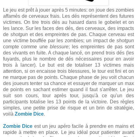
Le jeu est prêt à jouer après 5 minutes: on joue des zombies
affamés de cerveaux frais. Les dés représentent des futures
victimes. On tire trois dés au hasard dans le gobelet et on
les lance. Sur les faces des dés, des cerveaux, des impacts
de
shotgun
et des empreintes de pas. Chaque cerveau est
une victime bouffée par les zombies; un impact de
shotgun
compte comme une
blessure
; les empreintes de pas sont
des vivants en fuite. A chaque lancé, on prend trois dés (les
fuyards, plus le nombre de dés nécessaires pour en avoir
trois à lancer). Le but est de totaliser 13 victimes mais
attention, si on encaisse trois blessures, le tour est fini et on
ne marque pas de points. Chaque phase de jeu voit chacun
des joueurs tenter sa chance et essayer de marquer un max
de points en sachant estimer quand il faut s'arrêter. Le jeu
suit son cours, tour après tour, jusqu'à ce qu'un des
participants totalise les 13 points de la victoire. Des règles
simples, une petite prise de risque et un brin de stratégie,
voilà
Zombie Dice
.
Zombie Dice
est un jeu apéro facile à prendre en mains et
rapide à mettre en place. Le jeu idéal pour patienter avant