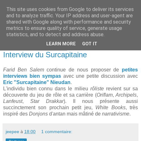
This site uses cookies from Google to deliver its services
and to analyze traffic. Your IP address and user-agent are
shared with Google along with performance and security
metrics to ensure quality of service, generate usage
statistics, and to detect and address abuse.
▼
LEARN MORE
GOT IT
mardi 30 décembre 2014
Interview du Surcapitaine
Farid Ben Salem
continue de nous proposer de
petites
interviews bien sympas
avec une petite discussion avec
Eric "Surcapitaine" Nieudan
.
L'individu bien connu dans le milieu
rôliste
revient sur sa
découverte du jeu de rôle et sa carrière (
Oriflam
,
Archipels
,
Lanfeust
,
Star Drakkar
). Il nous présente aussi
succinctement son prochain petit jeu,
White Books
, très
inspiré des
Donjons
d'antan mais mâtiné de
narrativisme
.
jeepee
à
18:00
1 commentaire: