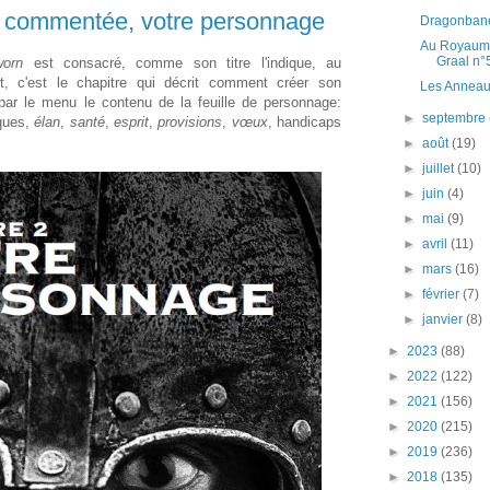
re commentée, votre personnage
Dragonbane
Au Royaume
Graal n°5
worn
est consacré, comme son titre l'indique, au
t, c'est le chapitre qui décrit comment créer son
Les Anneaux
par le menu le contenu de la feuille de personnage:
►
septembre
iques,
élan
,
santé
,
esprit
,
provisions
,
vœux
, handicaps
►
août
(19)
►
juillet
(10)
►
juin
(4)
►
mai
(9)
►
avril
(11)
►
mars
(16)
►
février
(7)
►
janvier
(8)
►
2023
(88)
►
2022
(122)
►
2021
(156)
►
2020
(215)
►
2019
(236)
►
2018
(135)