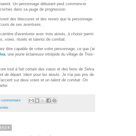
parent. Un personnage débutant peut commencer
3 coches dans sa jauge de progression.
rivent des blessures et des revers que le personnage
cours de ses aventures.
rière d'aventurier avec trois atouts, à choisir parmi
, voies, rituels et talents de combat.
riez être capable de créer votre personnage, ce que j'ai
lva
, une jeune éclaireuse intrépide du village de
Trois-
ore tout à fait certain des vœux et des liens de
Selva
t de départ. Idem pour les atouts. Je n'ai pas pris de
l'accent sur deux
voies
et un
talent de combat
. On
rtie.
 commentaire:
entée
 2024