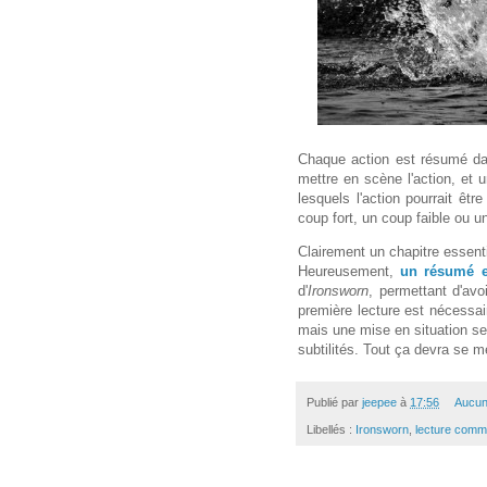
Chaque action est résumé dan
mettre en scène l'action, et 
lesquels l'action pourrait êtr
coup fort, un coup faible ou u
Clairement un chapitre essenti
Heureusement,
un résumé e
d'
Ironsworn
, permettant d'avo
première lecture est nécessai
mais une mise en situation se
subtilités. Tout ça devra se me
Publié par
jeepee
à
17:56
Aucun
Libellés :
Ironsworn
,
lecture comm