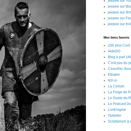
jeepee sur Yo
jeepee sur Bl
jeepee sur itch
jeepee sur Fa
jeepee sur In
Mes liens favoris
2d6 plus Cool
AideDD
Blog à part (Al
C'est pas du j
CasusNo (for
Elbakin
itch.io
La Cellule
La Forge de P
Le Guide du R
Le Podcast Do
LivrEnigme
Outsider
Scriptarium (L