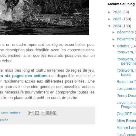
Archives du blog
►
2026
(89)
►
2025
(160)
▼
2024
(130)
►
décembre
►
novembre
s un encadré reprenant les règles essentielles pour
▼
octobre
(14
une description plus détaillée avec les contextes dans
Ironsworn, 
e déclenchée, ainsi que les résultats possibles sur un
Ironsworn, 
n échec.
personn
el mais très long et touffu en termes de règles de jeu.
Ironsworn, 
bases
n six pages des actions
est disponible sur le site
ir rapidement accès aux différentes possibilités. Une
Retour en T
re pour avoir une idée générale des possibles actions
Les guerrier
ra nécessaire pour vraiment en comprendre toutes les
Penny Dread
ttre en place petit à petit en cours de partie.
La colline 
Dragonb
 commentaire:
ChatGPT et 
entée
Alien Romu
Mother Lan
Les Anneaux