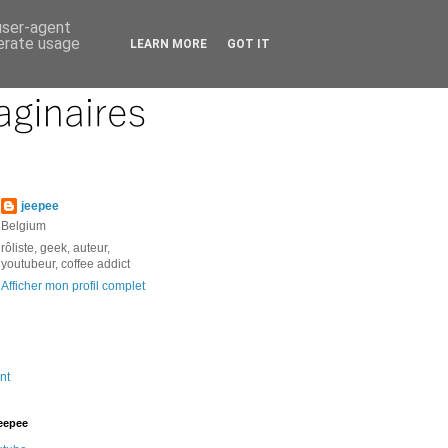
 user-agent
nerate usage
LEARN MORE
GOT IT
jeepee
Belgium
rôliste, geek, auteur,
youtubeur, coffee addict
Afficher mon profil complet
nt
jeepee