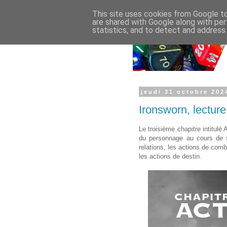
This site uses cookies from Google to 
are shared with Google along with per
statistics, and to detect and address
jeudi 31 octobre 202
Ironsworn, lectur
Le troisième chapitre intitulé
du personnage au cours de s
relations, les actions de comb
les actions de destin.