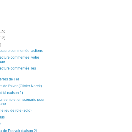
(15)
(12)
)
lecture commentée, actions
lecture commentée, votre
age
lecture commentée, les
erres de Fer
s de l'hiver (Olivier Norek)
ful (saison 1)
qui tremble, un scénario pour
ane
le jeu de rôle (solo)
lus
d
 de Pouvoir (saison 2)