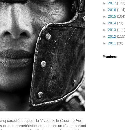
►
2017
(123)
►
2016
(114)
►
2015
(104)
►
2014
(73)
►
2013
(111)
►
2012
(115)
►
2011
(20)
Membres
inq caractéristiques: la
Vivacité
, le
Cœur
, le
Fer
,
s de ses caractéristiques joueront un rôle important