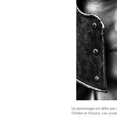
Un personnage est défini par c
l'
Ombre
et l'
Astuce
. Les score