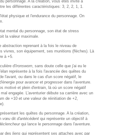
 du personnage. A la création, vous êtes invité à
re les différentes caractéristiques: 3, 2, 2, 1, 1.
l'état physique et l'endurance du personnage. On
m.
état mental du personnage, son état de stress
it la valeur maximale.
e abstraction reprenant à la fois le niveau de
s vivres, son équipement, ses munitions (flèches). Là
re à +5.
culière d'
Ironsworn
, sans doute celle que j'ai eu le
'
élan
représente à la fois l'avancée des quêtes du
de l'avant, ou dans le cas d'un score négatif, le
énergie pour avancer et progresser dans l'aventure.
os motivé et plein d'entrain, là où un score négatif
e mal engagée. L'aventurier débute sa carrière avec un
 de +10 et une valeur de réinitiation de +2,
e).
présentant les quêtes du personnage. A la création,
un
vœu
dit
d'antécédent
qui représente un objectif à
déclencheur
qui lance le personnage dans l'aventure.
par des
liens
qui représentent ses attaches avec par