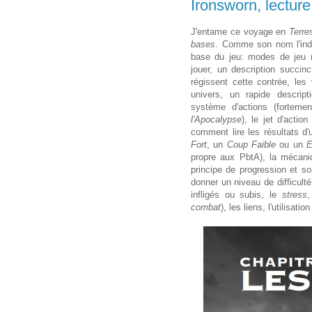
Ironsworn, lectur
J'entame ce voyage en
Terre
bases
. Comme son nom l'indi
base du jeu: modes de jeu (s
jouer, un description succi
régissent cette contrée, le
univers, un rapide descript
système d'actions (fortem
l'Apocalypse
), le jet d'actio
comment lire les résultats d
Fort
, un
Coup Faible
ou un
propre aux PbtA), la mécaniqu
principe de progression et so
donner un niveau de difficult
infligés ou subis, le
stress
,
combat
), les liens, l'utilisation