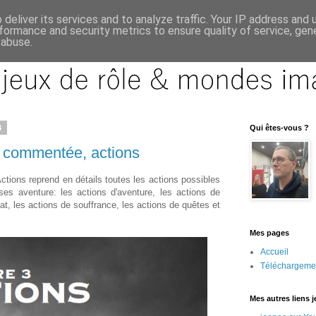
deliver its services and to analyze traffic. Your IP address and
formance and security metrics to ensure quality of service, ge
 abuse.
4
Qui êtes-vous ?
e commentée, actions
 Actions reprend en détails toutes les actions possibles
es aventure: les actions d'aventure, les actions de
at, les actions de souffrance, les actions de quêtes et
Mes pages
Accueil
Téléchargeme
Mes autres liens 