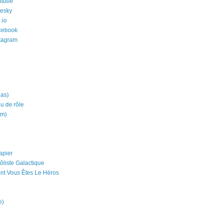
utube
uesky
.io
cebook
stagram
ias)
eu de rôle
um)
apier
ôliste Galactique
nt Vous Êtes Le Héros
e)