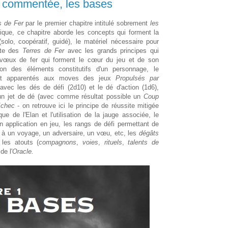
e commentée, les bases
s de Fer
par le premier chapitre intitulé sobrement
les
que, ce chapitre aborde les concepts qui forment la
olo, coopératif, guidé), le matériel nécessaire pour
ncte des
Terres de Fer
avec les grands principes qui
s vœux de fer qui forment le cœur du jeu et de son
ion des éléments constitutifs d'un personnage, le
ent apparentés aux moves des jeux
Propulsés par
n avec les dés de défi (2d10) et le dé d'action (1d6),
'un jet de dé (avec comme résultat possible un
Coup
Echec
- on retrouve ici le principe de réussite mitigée
e de l'Elan et l'utilisation de la jauge associée, le
n application en jeu, les rangs de défi permettant de
é à un voyage, un adversaire, un vœu, etc, les
dégâts
 les atouts (
compagnons
,
voies
,
rituels
,
talents de
 de l'
Oracle.