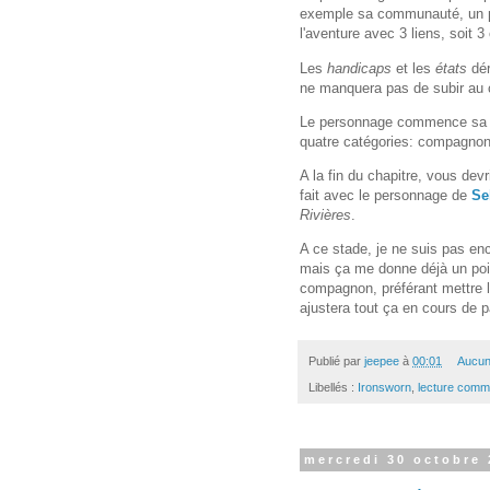
exemple sa communauté, un 
l'aventure avec 3 liens, soit 
Les
handicaps
et les
états
dé
ne manquera pas de subir au 
Le personnage commence sa car
quatre catégories: compagnons
A la fin du chapitre, vous dev
fait avec le personnage de
Se
Rivières
.
A ce stade, je ne suis pas enc
mais ça me donne déjà un poin
compagnon, préférant mettre 
ajustera tout ça en cours de pa
Publié par
jeepee
à
00:01
Aucun
Libellés :
Ironsworn
,
lecture comm
mercredi 30 octobre