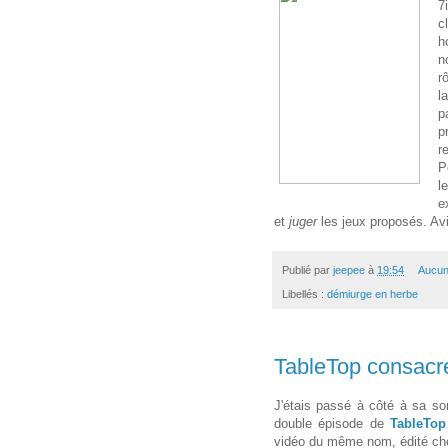
7
c
h
n
r
l
p
p
r
P
l
e
et
juger
les jeux proposés. Av
Publié par
jeepee
à
19:54
Aucun
Libellés :
démiurge en herbe
TableTop consacré
J'étais passé à côté à sa sor
double épisode de
TableTop
vidéo du même nom, édité c