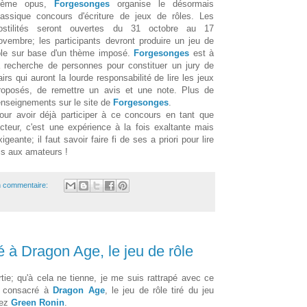
ième opus,
Forgesonges
organise le désormais
lassique concours d'écriture de jeux de rôles. Les
ostilités seront ouvertes du 31 octobre au 17
ovembre; les participants devront produire un jeu de
ôle sur base d'un thème imposé.
Forgesonges
est à
a recherche de personnes pour constituer un jury de
airs qui auront la lourde responsabilité de lire les jeux
roposés, de remettre un avis et une note. Plus de
enseignements sur le site de
Forgesonges
.
our avoir déjà participer à ce concours en tant que
ecteur, c'est une expérience à la fois exaltante mais
xigeante; il faut savoir faire fi de ses a priori pour lire
is aux amateurs !
 commentaire:
 à Dragon Age, le jeu de rôle
tie; qu'à cela ne tienne, je me suis rattrapé avec ce
consacré à
Dragon Age
, le jeu de rôle tiré du jeu
hez
Green Ronin
.