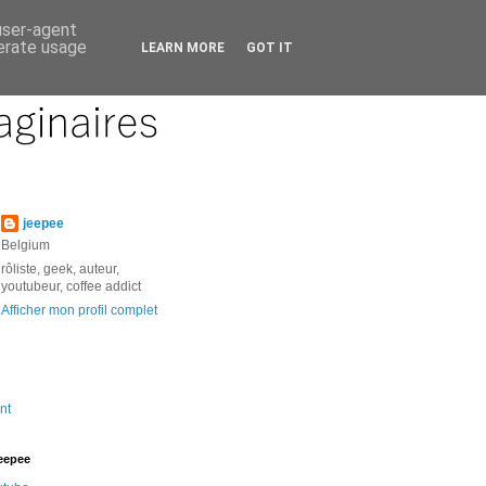
 user-agent
nerate usage
LEARN MORE
GOT IT
jeepee
Belgium
rôliste, geek, auteur,
youtubeur, coffee addict
Afficher mon profil complet
nt
jeepee