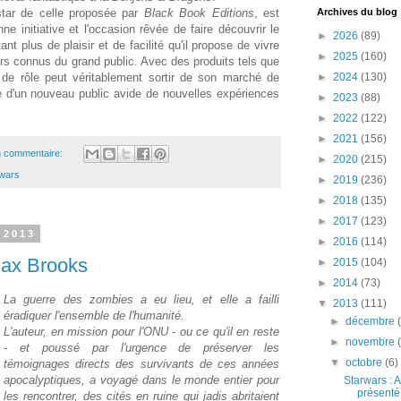
instar de celle proposée par
Black Book Editions
, est
Archives du blog
e initiative et l'occasion rêvée de faire découvrir le
►
2026
(89)
ant plus de plaisir et de facilité qu'il propose de vivre
►
2025
(160)
s connus du grand public. Avec des produits tels que
u de rôle peut véritablement sortir de son marché de
►
2024
(130)
re d'un nouveau public avide de nouvelles expériences
►
2023
(88)
►
2022
(122)
►
2021
(156)
 commentaire:
►
2020
(215)
rwars
►
2019
(236)
►
2018
(135)
►
2017
(123)
 2013
►
2016
(114)
Max Brooks
►
2015
(104)
►
2014
(73)
La guerre des zombies a eu lieu, et elle a failli
▼
2013
(111)
éradiquer l'ensemble de l'humanité.
►
décembre
L'auteur, en mission pour l'ONU - ou ce qu'il en reste
►
novembre
- et poussé par l'urgence de préserver les
▼
octobre
(6)
témoignages directs des survivants de ces années
apocalyptiques, a voyagé dans le monde entier pour
Starwars : A
présenté 
les rencontrer, des cités en ruine qui jadis abritaient