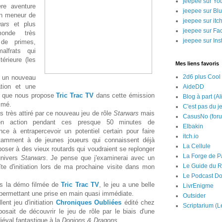
jeepee sur Yo
re aventure
jeepee sur Bl
 un meneur de
jeepee sur itch
wars
et plus
jeepee sur Fa
onde très
jeepee sur In
 de primes,
alfrats qui
érieure (les
Mes liens favoris
2d6 plus Cool
r un nouveau
ation et une
AideDD
ce que nous propose
Tric Trac TV
dans cette émission
Blog à part (Al
mmé.
C'est pas du j
s très attiré par ce nouveau jeu de rôle
Starwars
mais
CasusNo (for
en action pendant ces presque 50 minutes de
Elbakin
e à entrapercevoir un potentiel certain pour faire
itch.io
otamment à de jeunes joueurs qui connaissent déjà
La Cellule
oposer à des vieux routards qui voudraient se replonger
La Forge de P
'univers
Starwars
. Je pense que j'examinerai avec un
Le Guide du R
îte d'initiation lors de ma prochaine visite dans mon
Le Podcast Do
ns la démo filmée de
Tric Trac TV
, le jeu a une belle
LivrEnigme
, permettant une prise en main quasi immédiate.
Outsider
lent jeu d'initiation
Chroniques Oubliées
édité chez
Scriptarium (L
osait de découvrir le jeu de rôle par le biais d'une
éval fantastique à la
Donjons & Dragons
.