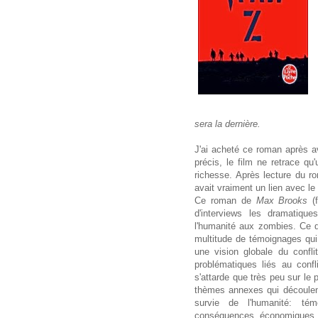
sera la dernière.
J'ai acheté ce roman après av
précis, le film ne retrace qu'
richesse. Après lecture du 
avait vraiment un lien avec l
Ce roman de
Max Brooks
(f
d'interviews les dramatiq
l'humanité aux zombies. Ce qu
multitude de témoignages qui 
une vision globale du confl
problématiques liés au confl
s'attarde que très peu sur l
thèmes annexes qui découlent
survie de l'humanité: té
conséquences économiques e