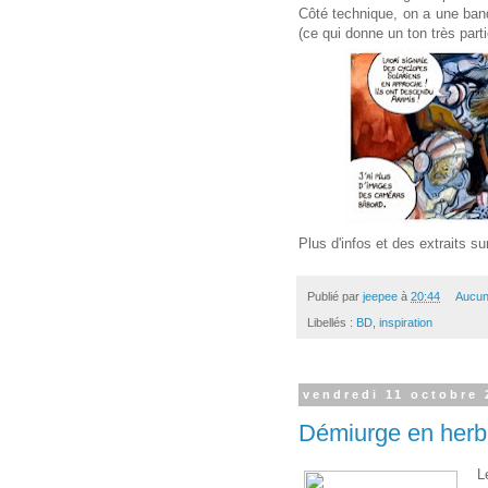
Côté technique, on a une band
(ce qui donne un ton très parti
Plus d'infos et des extraits su
Publié par
jeepee
à
20:44
Aucun
Libellés :
BD
,
inspiration
vendredi 11 octobre 
Démiurge en herb