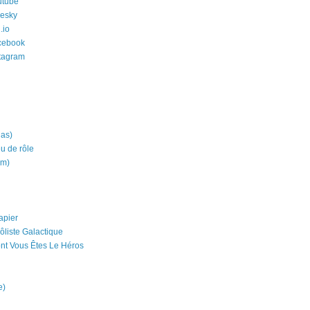
utube
uesky
.io
cebook
stagram
ias)
eu de rôle
um)
apier
ôliste Galactique
nt Vous Êtes Le Héros
e)