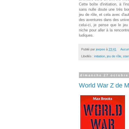
Cette boîte d'initiation, à l'
sans nulle doute une très bonn
jeu de rôle, et cela avec d'aut
des aventures dans des univer
celui-ci, je pense que le je
niche pour aller à la rencont
ludiques.
Publié par
jeepee
à
23:41
Aucun
Libellés :
initiation
,
jeu de rôle
,
sta
dimanche 27 octobre
World War Z de 