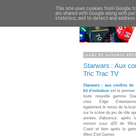
This site uses cookies from Google to 
are shared with Google along with per
statistics, and to detect and address
jeudi 31 octobre 201
Starwars : Aux con
Tric Trac TV
Starwars : aux confins de 
kit d'initiation
est le premier 
toute nouvelle gamme
St
chez
Edge Entertainme
également le retour de la lic
sur la scène du jeu de rôle ap
années d'absence, après l
version sous
d20
de
Wiz
Coast
et bien après la g
West End Games
.