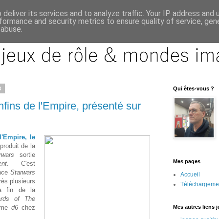
deliver its services and to analyze traffic. Your IP address and
formance and security metrics to ensure quality of service, ge
 abuse.
3
Qui êtes-vous ?
fins de l'Empire, présenté sur
l'Empire, le
produit de la
arwars
sortie
Mes pages
nt
. C'est
ence
Starwars
Accueil
rès plusieurs
Téléchargeme
a fin de la
ards of The
amme
d6
chez
Mes autres liens 