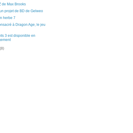
Z de Max Brooks
un projet de BD de Gelweo
n herbe 7
nsacré à Dragon Age, le jeu
nts 3 est disponible en
gement
(8)
)