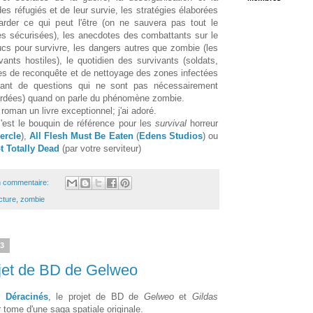
s réfugiés et de leur survie, les stratégies élaborées
arder ce qui peut l'être (on ne sauvera pas tout le
s sécurisées), les anecdotes des combattants sur le
trucs pour survivre, les dangers autres que zombie (les
nts hostiles), le quotidien des survivants (soldats,
nes de reconquête et de nettoyage des zones infectées
tant de questions qui ne sont pas nécessairement
ordées) quand on parle du phénomène zombie.
oman un livre exceptionnel; j'ai adoré.
 c'est le bouquin de référence pour les
survival
horreur
ercle
),
All Flesh Must Be Eaten
(
Edens Studios
) ou
t Totally Dead
(par votre serviteur)
 commentaire:
cture
,
zombie
13
ojet de BD de Gelweo
ur
Déracinés
, le projet de BD de
Gelweo
et
Gildas
er tome d'une saga spatiale originale.