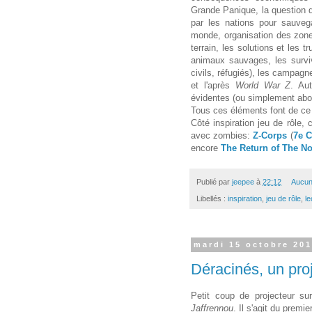
Grande Panique, la question de
par les nations pour sauveg
monde, organisation des zone
terrain, les solutions et les 
animaux sauvages, les surviva
civils, réfugiés), les campag
et l'après
World War Z
. Au
évidentes (ou simplement ab
Tous ces éléments font de ce r
Côté inspiration jeu de rôle,
avec zombies:
Z-Corps
(
7e C
encore
The Return of The No
Publié par
jeepee
à
22:12
Aucun
Libellés :
inspiration
,
jeu de rôle
,
le
mardi 15 octobre 20
Déracinés, un pr
Petit coup de projecteur s
Jaffrennou
. Il s'agit du premi