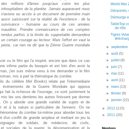
des millions d'âmes jusqu'aux coins les plus
World War 
inhospitaliers de la planète. Jamais auparavant nous
Déracinés, 
n'avions eu accès à un document de première main
Démiurge e
aussi saisissant sur la réalité de l'existence - de la
TableTop co
survivance - humaine au cours de ces années
de rôle
maudites. Prendre connaissance de ces comptes
rendus parfois à la limite du supportable demandera
Tigres Vola
téléchar
un certain courage au lecteur. Mais l'effort en vaut la
peine, car rien ne dit que la Zième Guerre mondiale
►
septembre
►
août
(5)
►
juillet
(9)
oir vu le film qui l'a inspiré, encore que dans ce cas
une infime partie du bouquin et est loin d'en avoir la
►
juin
(7)
roman, j'en suis même venu à me demander si le film
►
mai
(11)
e roman, mis à part la thématique du zombie.
►
avril
(11)
ils du célèbre
Mel Brooks
) relate par l'intermédiaire
ues événements de la Guerre Mondiale qui opposa
►
mars
(13)
i fait la richesse de l'ouvrage, ce sont justement la
►
février
(9)
mis les uns derrières les autres finissent par donner
►
janvier
(22
it. On y aborde une grande variété de sujets et de
it et à la nature si particulière de l'ennemi. On ne
►
2012
(115)
e phénomène du zombie lui-même pour aborder tous les
►
2011
(20)
 d'un conflit de grande ampleur et mettant en jeu la
moignages de soldats, de médecins, de civils,
t sociales de la guerre, la désorganisation et la
Membres