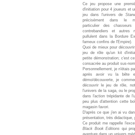
Ce jeu propose une premiè
d'initiation pour 4 joueurs et
jeu dans l'univers de
Star
précisément dans le m
particulier des chasseurs
contrebandiers et autres m
pullulent dans la Bordure Ext
fameux confins de l'Empire).
Quoi de mieux pour découvri
jeu de rôle qu'un kit d'initi
petite démonstration; c'est 
consacrée au produit sus-no
Personnellement, je n'étais pa
après avoir vu la bête 
démo/découverte, je commenc
découvrir le jeu de rôle, n
l'univers de la saga, ou le pr
dans l'action trépidante de l
peu plus d'attention cette bo
magasin favori.
D'après ce que j'en ai vu da
présentation, très didactique
Ce produit me rappelle l'excel
Black Book Editions
qui prop
aventure dans un univers médi