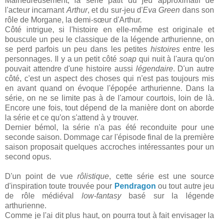
Malheureusement, la série pâtit du jeu approximatif de
l'acteur incarnant
Arthur
, et du sur-jeu d'
Eva Green
dans son
rôle de Morgane, la demi-sœur d'Arthur.
Côté intrigue, si l'histoire en elle-même est originale et
bouscule un peu le classique de la légende arthurienne, on
se perd parfois un peu dans les petites
histoires
entre les
personnages. Il y a un petit côté
soap
qui nuit à l'aura qu'on
pouvait attendre d'une histoire aussi
légendaire
. D'un autre
côté, c'est un aspect des choses qui n'est pas toujours mis
en avant quand on évoque l'épopée arthurienne. Dans la
série, on ne se limite pas à de l'amour courtois, loin de là.
Encore une fois, tout dépend de la manière dont on aborde
la série et ce qu'on s'attend à y trouver.
Dernier bémol, la série n'a pas été reconduite pour une
seconde saison. Dommage car l'épisode final de la première
saison proposait quelques accroches intéressantes pour un
second opus.
D'un point de vue
rôlistique
, cette série est une source
d'inspiration toute trouvée pour
Pendragon
ou tout autre jeu
de rôle médiéval
low-fantasy
basé sur la légende
arthurienne.
Comme je l'ai dit plus haut, on pourra tout à fait envisager la