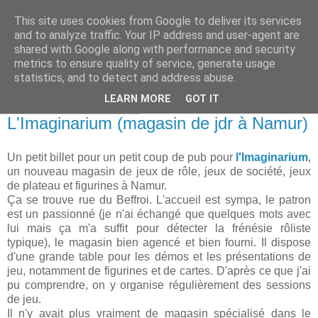
This site uses cookies from Google to deliver its services
and to analyze traffic. Your IP address and user-agent are
shared with Google along with performance and security
metrics to ensure quality of service, generate usage
statistics, and to detect and address abuse.
▼
LEARN MORE
GOT IT
mercredi 28 août 2013
L'Imaginarium (magasin de jdr à Namur)
Un petit billet pour un petit coup de pub pour
l'Imaginarium
,
un nouveau magasin de jeux de rôle, jeux de société, jeux
de plateau et figurines à Namur.
Ça se trouve rue du Beffroi. L'accueil est sympa, le patron
est un passionné (je n'ai échangé que quelques mots avec
lui mais ça m'a suffit pour détecter la frénésie rôliste
typique), le magasin bien agencé et bien fourni. Il dispose
d'une grande table pour les démos et les présentations de
jeu, notamment de figurines et de cartes. D'après ce que j'ai
pu comprendre, on y organise régulièrement des sessions
de jeu.
Il n'y avait plus vraiment de magasin spécialisé dans le