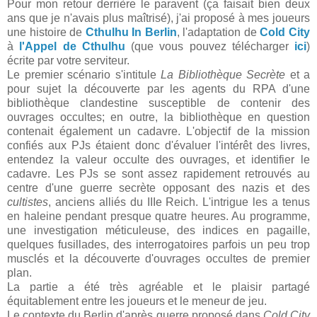
Pour mon retour derrière le paravent (ça faisait bien deux
ans que je n'avais plus maîtrisé), j'ai proposé à mes joueurs
une histoire de
Cthulhu In Berlin
, l'adaptation de
Cold City
à
l'Appel de Cthulhu
(que vous pouvez télécharger
ici
)
écrite par votre serviteur.
Le premier scénario s'intitule
La Bibliothèque Secrète
et a
pour sujet la découverte par les agents du RPA d'une
bibliothèque clandestine susceptible de contenir des
ouvrages occultes; en outre, la bibliothèque en question
contenait également un cadavre. L'objectif de la mission
confiés aux PJs étaient donc d'évaluer l'intérêt des livres,
entendez la valeur occulte des ouvrages, et identifier le
cadavre. Les PJs se sont assez rapidement retrouvés au
centre d'une guerre secrète opposant des nazis et des
cultistes
, anciens alliés du IIIe Reich. L'intrigue les a tenus
en haleine pendant presque quatre heures. Au programme,
une investigation méticuleuse, des indices en pagaille,
quelques fusillades, des interrogatoires parfois un peu trop
musclés et la découverte d'ouvrages occultes de premier
plan.
La partie a été très agréable et le plaisir partagé
équitablement entre les joueurs et le meneur de jeu.
Le contexte du Berlin d'après guerre proposé dans
Cold City