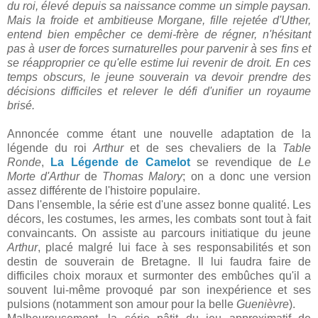
du roi, élevé depuis sa naissance comme un simple paysan.
Mais la froide et ambitieuse Morgane, fille rejetée d'Uther,
entend bien empêcher ce demi-frère de régner, n'hésitant
pas à user de forces surnaturelles pour parvenir à ses fins et
se réapproprier ce qu'elle estime lui revenir de droit. En ces
temps obscurs, le jeune souverain va devoir prendre des
décisions difficiles et relever le défi d'unifier un royaume
brisé.
Annoncée comme étant une nouvelle adaptation de la
légende du roi
Arthur
et de ses chevaliers de la
Table
Ronde
,
La Légende de Camelot
se revendique de
Le
Morte d'Arthur
de
Thomas Malory
; on a donc une version
assez différente de l'histoire populaire.
Dans l'ensemble, la série est d'une assez bonne qualité. Les
décors, les costumes, les armes, les combats sont tout à fait
convaincants. On assiste au parcours initiatique du jeune
Arthur
, placé malgré lui face à ses responsabilités et son
destin de souverain de Bretagne. Il lui faudra faire de
difficiles choix moraux et surmonter des embûches qu'il a
souvent lui-même provoqué par son inexpérience et ses
pulsions (notamment son amour pour la belle
Guenièvre
).