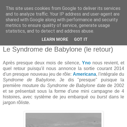
This site uses cookies from Google to deliver its services
and to analyze traffic. Your IP address and user-agent are
shared with Google along with performance and security
metrics to ensure quality of service, generate usage
statistics, and to detect and address abuse.
▼
LEARN MORE
GOT IT
jeudi 1 août 2013
Le Syndrome de Babylone (le retour)
Après presque deux mois de silence,
Yno
nous revient, et
quel retour puisqu'il nous annonce la sortie courant 2014
d'un presque nouveau jeu de rôle:
Americana
, l'intégrale du
Syndrome de Babylone
. Je dis "presque" puisque la
première mouture du
Syndrome de Babylone
date de 2002
et se présentait sous la forme d'une mini campagne de 4
histoires, avec système de jeu embarqué ou
burst
dans le
jargon rôliste.