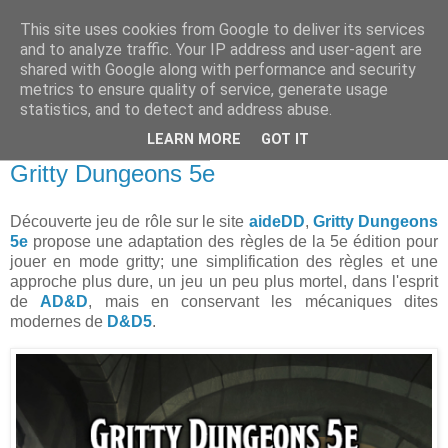
This site uses cookies from Google to deliver its services
and to analyze traffic. Your IP address and user-agent are
shared with Google along with performance and security
metrics to ensure quality of service, generate usage
statistics, and to detect and address abuse.
▼
LEARN MORE
GOT IT
jeudi 24 novembre 2022
Gritty Dungeons 5e
Découverte jeu de rôle sur le site
aideDD
,
Gritty Dungeons
5e
propose une adaptation des règles de la 5e édition pour
jouer en mode gritty; une simplification des règles et une
approche plus dure, un jeu un peu plus mortel, dans l'esprit
de
AD&D
, mais en conservant les mécaniques dites
modernes de
D&D5
.