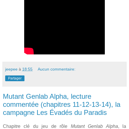
jeepee
à
18:55
Aucun commentaire:
Partager
Mutant Genlab Alpha, lecture
commentée (chapitres 11-12-13-14), la
campagne Les Évadés du Paradis
Chapitre clé du jeu de rôle
Mutant Genlab Alpha
, la