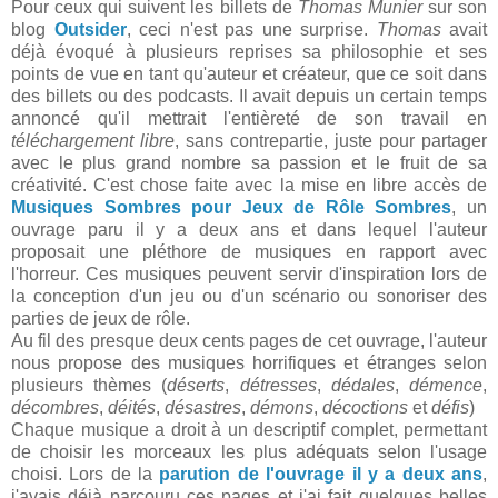
Pour ceux qui suivent les billets de
Thomas Munier
sur son
blog
Outsider
, ceci n'est pas une surprise.
Thomas
avait
déjà évoqué à plusieurs reprises sa philosophie et ses
points de vue en tant qu'auteur et créateur, que ce soit dans
des billets ou des podcasts. Il avait depuis un certain temps
annoncé qu'il mettrait l'entièreté de son travail en
téléchargement libre
, sans contrepartie, juste pour partager
avec le plus grand nombre sa passion et le fruit de sa
créativité. C'est chose faite avec la mise en libre accès de
Musiques Sombres pour Jeux de Rôle Sombres
, un
ouvrage paru il y a deux ans et dans lequel l'auteur
proposait une pléthore de musiques en rapport avec
l'horreur. Ces musiques peuvent servir d'inspiration lors de
la conception d'un jeu ou d'un scénario ou sonoriser des
parties de jeux de rôle.
Au fil des presque deux cents pages de cet ouvrage, l'auteur
nous propose des musiques horrifiques et étranges selon
plusieurs thèmes (
déserts
,
détresses
,
dédales
,
démence
,
décombres
,
déités
,
désastres
,
démons
,
décoctions
et
défis
)
Chaque musique a droit à un descriptif complet, permettant
de choisir les morceaux les plus adéquats selon l'usage
choisi. Lors de la
parution de l'ouvrage il y a deux ans
,
j'avais déjà parcouru ces pages et j'ai fait quelques belles