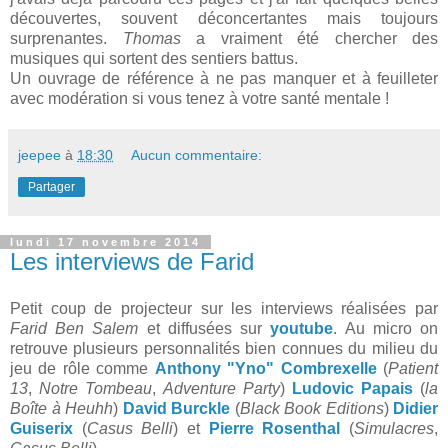
découvertes, souvent déconcertantes mais toujours
surprenantes.
Thomas
a vraiment été chercher des
musiques qui sortent des sentiers battus.
Un ouvrage de référence à ne pas manquer et à feuilleter
avec modération si vous tenez à votre santé mentale !
jeepee
à
18:30
Aucun commentaire:
Partager
lundi 17 novembre 2014
Les interviews de Farid
Petit coup de projecteur sur les interviews réalisées par
Farid Ben Salem
et diffusées sur
youtube
. Au micro on
retrouve plusieurs personnalités bien connues du milieu du
jeu de rôle comme
Anthony "Yno" Combrexelle
(
Patient
13
,
Notre Tombeau
,
Adventure Party
)
Ludovic Papais
(
la
Boîte à Heuhh
)
David Burckle
(
Black Book Editions
)
Didier
Guiserix
(
Casus Belli
) et
Pierre Rosenthal
(
Simulacres
,