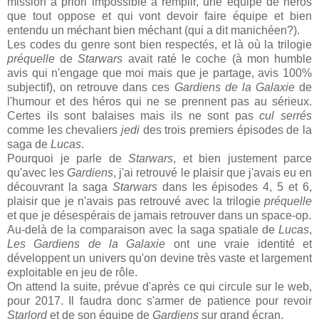
mission à priori impossible à remplir, une équipe de héros
que tout oppose et qui vont devoir faire équipe et bien
entendu un méchant bien méchant (qui a dit manichéen?).
Les codes du genre sont bien respectés, et là où la trilogie
préquelle
de
Starwars
avait raté le coche (à mon humble
avis qui n'engage que moi mais que je partage, avis 100%
subjectif), on retrouve dans ces
Gardiens de la Galaxie
de
l'humour et des héros qui ne se prennent pas au sérieux.
Certes ils sont balaises mais ils ne sont pas
cul serrés
comme les chevaliers
jedi
des trois premiers épisodes de la
saga de
Lucas
.
Pourquoi je parle de
Starwars
, et bien justement parce
qu'avec les
Gardiens
, j'ai retrouvé le plaisir que j'avais eu en
découvrant la saga
Starwars
dans les épisodes 4, 5 et 6,
plaisir que je n'avais pas retrouvé avec la trilogie
préquelle
et que je désespérais de jamais retrouver dans un space-op.
Au-delà de la comparaison avec la saga spatiale de
Lucas
,
Les Gardiens de la Galaxie
ont une vraie identité et
développent un univers qu'on devine très vaste et largement
exploitable en jeu de rôle.
On attend la suite, prévue d'après ce qui circule sur le web,
pour 2017. Il faudra donc s'armer de patience pour revoir
Starlord
et de son équipe de
Gardiens
sur grand écran.