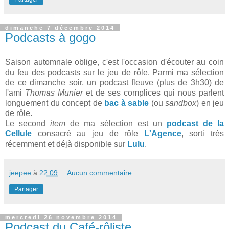
dimanche 7 décembre 2014
Podcasts à gogo
Saison automnale oblige, c'est l'occasion d'écouter au coin
du feu des podcasts sur le jeu de rôle. Parmi ma sélection
de ce dimanche soir, un podcast fleuve (plus de 3h30) de
l'ami
Thomas Munier
et de ses complices qui nous parlent
longuement du concept de
bac à sable
(ou
sandbox
) en jeu
de rôle.
Le second
item
de ma sélection est un
podcast de la
Cellule
consacré au jeu de rôle
L'Agence
, sorti très
récemment et déjà disponible sur
Lulu
.
jeepee
à
22:09
Aucun commentaire:
Partager
mercredi 26 novembre 2014
Podcast du Café-rôliste