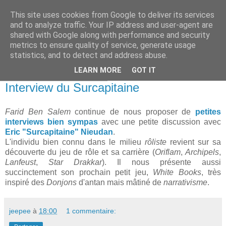
This site uses cookies from Google to deliver its services
and to analyze traffic. Your IP address and user-agent are
shared with Google along with performance and security
metrics to ensure quality of service, generate usage
statistics, and to detect and address abuse.
▼
LEARN MORE
GOT IT
mardi 30 décembre 2014
Interview du Surcapitaine
Farid Ben Salem
continue de nous proposer de
petites
interviews bien sympas
avec une petite discussion avec
Eric "Surcapitaine" Nieudan
.
L'individu bien connu dans le milieu
rôliste
revient sur sa
découverte du jeu de rôle et sa carrière (
Oriflam
,
Archipels
,
Lanfeust
,
Star Drakkar
). Il nous présente aussi
succinctement son prochain petit jeu,
White Books
, très
inspiré des
Donjons
d'antan mais mâtiné de
narrativisme
.
jeepee
à
18:00
1 commentaire: