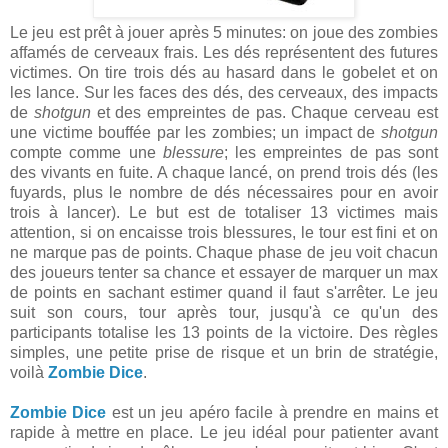
Le jeu est prêt à jouer après 5 minutes: on joue des zombies
affamés de cerveaux frais. Les dés représentent des futures
victimes. On tire trois dés au hasard dans le gobelet et on
les lance. Sur les faces des dés, des cerveaux, des impacts
de
shotgun
et des empreintes de pas. Chaque cerveau est
une victime bouffée par les zombies; un impact de
shotgun
compte comme une
blessure
; les empreintes de pas sont
des vivants en fuite. A chaque lancé, on prend trois dés (les
fuyards, plus le nombre de dés nécessaires pour en avoir
trois à lancer). Le but est de totaliser 13 victimes mais
attention, si on encaisse trois blessures, le tour est fini et on
ne marque pas de points. Chaque phase de jeu voit chacun
des joueurs tenter sa chance et essayer de marquer un max
de points en sachant estimer quand il faut s'arrêter. Le jeu
suit son cours, tour après tour, jusqu'à ce qu'un des
participants totalise les 13 points de la victoire. Des règles
simples, une petite prise de risque et un brin de stratégie,
voilà
Zombie Dice
.
Zombie Dice
est un jeu apéro facile à prendre en mains et
rapide à mettre en place. Le jeu idéal pour patienter avant