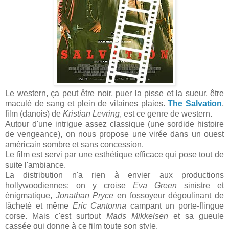
Le western, ça peut être noir, puer la pisse et la sueur, être
maculé de sang et plein de vilaines plaies.
The Salvation
,
film (danois) de
Kristian Levring
, est ce genre de western.
Autour d'une intrigue assez classique (une sordide histoire
de vengeance), on nous propose une virée dans un ouest
américain sombre et sans concession.
Le film est servi par une esthétique efficace qui pose tout de
suite l'ambiance.
La distribution n'a rien à envier aux productions
hollywoodiennes: on y croise
Eva Green
sinistre et
énigmatique,
Jonathan Pryce
en fossoyeur dégoulinant de
lâcheté et même
Eric Cantonna
campant un porte-flingue
corse. Mais c'est surtout
Mads Mikkelsen
et sa gueule
cassée qui donne à ce film toute son style.