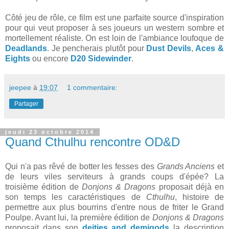
Côté jeu de rôle, ce film est une parfaite source d'inspiration
pour qui veut proposer à ses joueurs un western sombre et
mortellement réaliste. On est loin de l'ambiance loufoque de
Deadlands
. Je pencherais plutôt pour
Dust Devils
,
Aces &
Eights
ou encore
D20 Sidewinder
.
jeepee
à
19:07
1 commentaire:
Partager
jeudi 23 octobre 2014
Quand Cthulhu rencontre OD&D
Qui n'a pas rêvé de botter les fesses des
Grands Anciens
et
de leurs viles serviteurs à grands coups d'épée? La
troisième édition de
Donjons & Dragons
proposait déjà en
son temps les caractéristiques de
Cthulhu
, histoire de
permettre aux plus bourrins d'entre nous de friter le Grand
Poulpe. Avant lui, la première édition de
Donjons & Dragons
proposait dans son
deities and demigods
la description