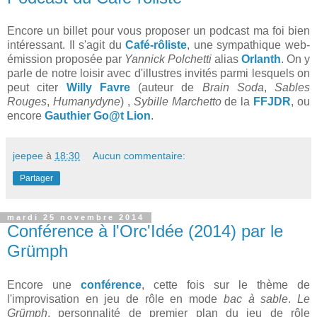
Encore un billet pour vous proposer un podcast ma foi bien
intéressant. Il s'agit du
Café-rôliste
, une sympathique web-
émission proposée par
Yannick Polchetti
alias
Orlanth
. On y
parle de notre loisir avec d'illustres invités parmi lesquels on
peut citer
Willy Favre
(auteur de
Brain Soda
,
Sables
Rouges
,
Humanydyne
) ,
Sybille Marchetto
de la
FFJDR
, ou
encore
Gauthier Go@t Lion
.
jeepee
à
18:30
Aucun commentaire:
Partager
mardi 25 novembre 2014
Conférence à l'Orc'Idée (2014) par le
Grümph
Encore une
conférence
, cette fois sur le thème de
l'improvisation en jeu de rôle en mode
bac à sable
.
Le
Grümph
, personnalité de premier plan du jeu de rôle