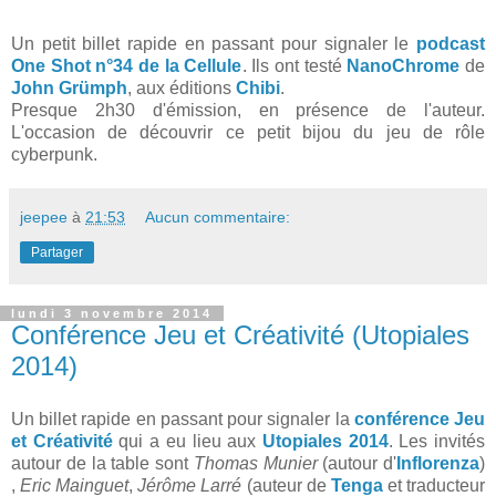
Un petit billet rapide en passant pour signaler le
podcast
One Shot n°34 de la Cellule
. Ils ont testé
NanoChrome
de
John Grümph
, aux éditions
Chibi
.
Presque 2h30 d'émission, en présence de l'auteur.
L'occasion de découvrir ce petit bijou du jeu de rôle
cyberpunk.
jeepee
à
21:53
Aucun commentaire:
Partager
lundi 3 novembre 2014
Conférence Jeu et Créativité (Utopiales
2014)
Un billet rapide en passant pour signaler la
conférence Jeu
et Créativité
qui a eu lieu aux
Utopiales 2014
. Les invités
autour de la table sont
Thomas Munier
(autour d'
Inflorenza
)
,
Eric Mainguet
,
Jérôme Larré
(auteur de
Tenga
et traducteur