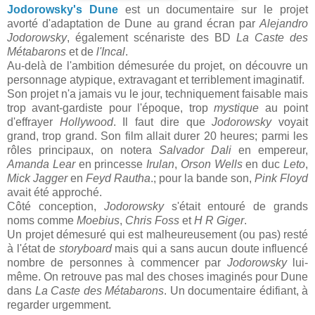
Jodorowsky's Dune
est un documentaire sur le projet
avorté d'adaptation de Dune au grand écran par
Alejandro
Jodorowsky
, également scénariste des BD
La Caste des
Métabarons
et de
l'Incal
.
Au-delà de l'ambition démesurée du projet, on découvre un
personnage atypique, extravagant et terriblement imaginatif.
Son projet n'a jamais vu le jour, techniquement faisable mais
trop avant-gardiste pour l'époque, trop
mystique
au point
d'effrayer
Hollywood
. Il faut dire que
Jodorowsky
voyait
grand, trop grand. Son film allait durer 20 heures; parmi les
rôles principaux, on notera
Salvador Dali
en empereur,
Amanda Lear
en princesse
Irulan
,
Orson Wells
en duc
Leto
,
Mick Jagger
en
Feyd Rautha
.; pour la bande son,
Pink Floyd
avait été approché.
Côté conception,
Jodorowsky
s'était entouré de grands
noms comme
Moebius
,
Chris Foss
et
H R Giger
.
Un projet démesuré qui est malheureusement (ou pas) resté
à l'état de
storyboard
mais qui a sans aucun doute influencé
nombre de personnes à commencer par
Jodorowsky
lui-
même. On retrouve pas mal des choses imaginés pour Dune
dans
La Caste des Métabarons
. Un documentaire édifiant, à
regarder urgemment.