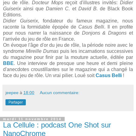
jeu de rôle.
Docteur Mops
reçoit d'illustres invités:
Didier
Guiserix
ainsi que
Damien C.
et
David B.
de Black Book
Editions.
Didier Guiserix
, fondateur du fameux magazine, nous
raconte la formidable épopée de
Casus Belli
. Il en profite
pour nous narrer la naissance de
Donjons & Dragons
et
l'arrivée du jeu de rôle en France.
On évoque l'âge d'or du jeu de rôle, la période noire avec le
syndrome
Mireille Dumas
puis les incarnations successives
du magazine pour finir par la mouture actuelle, éditée par
BBE
. Une interview de presque une heure et demi pleine
d'anecdotes croustillantes sur le magazine qui a changé la
face du jeu de rôle. Un vrai pilier. Loué soit
Casus Belli
!
jeepee
à
18:00
Aucun commentaire:
Partager
mardi 11 novembre 2014
La Cellule : podcast One Shot sur
NanoChrome