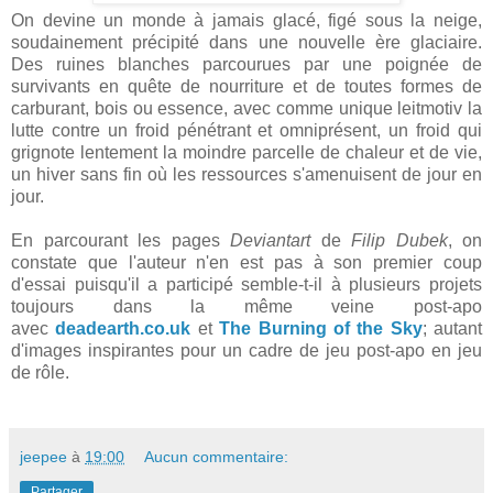
On devine un monde à jamais glacé, figé sous la neige,
soudainement précipité dans une nouvelle ère glaciaire.
Des ruines blanches parcourues par une poignée de
survivants en quête de nourriture et de toutes formes de
carburant, bois ou essence, avec comme unique leitmotiv la
lutte contre un froid pénétrant et omniprésent, un froid qui
grignote lentement la moindre parcelle de chaleur et de vie,
un hiver sans fin où les ressources s'amenuisent de jour en
jour.
En parcourant les pages
Deviantart
de
Filip Dubek
, on
constate que l'auteur n'en est pas à son premier coup
d'essai puisqu'il a participé semble-t-il à plusieurs projets
toujours dans la même veine post-apo
avec
deadearth.co.uk
et
The Burning of the Sky
; autant
d'images inspirantes pour un cadre de jeu post-apo en jeu
de rôle.
jeepee
à
19:00
Aucun commentaire:
Partager