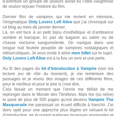
d'aventure un groupe de joueurs aurait eu l'idée saugrenue
de vouloir rejouer l'histoire du film.
Dernier film de vampires qui me revient en mémoire,
l'énigmatique
Only Lovers Left Alive
que j'ai chroniqué sur
ce blog au mois de janvier dernier.
Là, on est face à un petit bijou d'esthétique et d'ambiance
sombre et baroque. Ici pas de bagarre au sabre ou de
chasse nocturne sanguinolente. On navigue dans une
longue nuit feutrée peuplée de vampires nostalgiques et
mélancoliques. Je vous invite à relire
mon billet
sur le sujet.
Only Lovers Left Alive
est à la fois un ovni et une perle.
Au fil des pages du
kit d'introduction à Vampire
(voir ma
lecture
jeu de rôle
du moment), je me remémore des
passages et je revois des images de ces différents films,
pour le meilleur et pour le pire si j'ose dire.
Cela faisait un moment que l'envie me titillait de me
replonger dans le Monde des Ténèbres. Mais lire (ou relire)
le pavé de plus de 500 pages qu'est devenu
Vampire The
Masquerade
me paraissait un écueil difficile à franchir. J'ai
donc opté pour une approche plus légère en relisant le kit
d'introduction, en écoutant quelques musiques inspirantes et