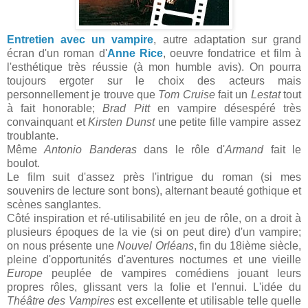
Entretien avec un vampire
, autre adaptation sur grand
écran d'un roman d'
Anne Rice
, oeuvre fondatrice et film à
l'esthétique très réussie (à mon humble avis). On pourra
toujours ergoter sur le choix des acteurs mais
personnellement je trouve que
Tom Cruise
fait un
Lestat
tout
à fait honorable;
Brad Pitt
en vampire désespéré très
convainquant et
Kirsten Dunst
une petite fille vampire assez
troublante.
Même
Antonio Banderas
dans le rôle d'
Armand
fait le
boulot.
Le film suit d'assez près l'intrigue du roman (si mes
souvenirs de lecture sont bons), alternant beauté gothique et
scènes sanglantes.
Côté inspiration et ré-utilisabilité en jeu de rôle, on a droit à
plusieurs époques de la vie (si on peut dire) d'un vampire;
on nous présente une
Nouvel Orléans
, fin du 18ième siècle,
pleine d'opportunités d'aventures nocturnes et une vieille
Europe
peuplée de vampires comédiens jouant leurs
propres rôles, glissant vers la folie et l'ennui. L'idée du
Théâtre des Vampires
est excellente et utilisable telle quelle