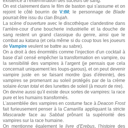
existence à l'extermination des suceurs de sang.
On est clairement dans le film de baston qui s'assume et on
rejoint le côté bourrin de
V:tM
; le personnage de
Blade
pourrait être issu du clan
Brujah
.
La scène d'ouverture avec le discothèque clandestine dans
l'arrière-cour d'une boucherie industrielle et la douche de
sang restent un grand classique du genre, ainsi que le
combat au katana (et cela même si du coup tous les joueurs
de
Vampire
veulent se battre au sabre).
On a droit à des énormités comme l'injection d'un cocktail à
base d'ail censé empêcher la transformation en vampire, ou
la sensibilité des vampires à l'argent (je pensais que cela
concernait uniquement les loups-garous), et on peut devenir
vampire juste en se faisant mordre (pas d'
étreinte
), des
vampires se promenant au soleil protégés par de la crème
solaire
écran total
et des lunettes de soleil (à mourir de rire).
On devine aussi qu'il existe deux sortes de vampires: la race
pure et les humains transformés.
L'assemblée des vampires en costume face à
Deacon Frost
fait furieusement penser à la
Camarilla
appliquant la stricte
Mascarade
face au
Sabbat
prônant la supériorité des
vampires sur la race humaine.
On mentionne également le
livre d'Erebus
, l'histoire des