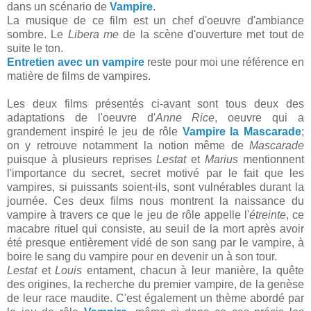
dans un scénario de
Vampire
.
La musique de ce film est un chef d'oeuvre d'ambiance
sombre. Le
Libera me
de la scène d'ouverture met tout de
suite le ton.
Entretien avec un vampire
reste pour moi une référence en
matière de films de vampires.
Les deux films présentés ci-avant sont tous deux des
adaptations de l'oeuvre d'
Anne Rice
, oeuvre qui a
grandement inspiré le jeu de rôle
Vampire la Mascarade
;
on y retrouve notamment la notion même de
Mascarade
puisque à plusieurs reprises
Lestat
et
Marius
mentionnent
l'importance du secret, secret motivé par le fait que les
vampires, si puissants soient-ils, sont vulnérables durant la
journée. Ces deux films nous montrent la naissance du
vampire à travers ce que le jeu de rôle appelle l'
étreinte
, ce
macabre rituel qui consiste, au seuil de la mort après avoir
été presque entièrement vidé de son sang par le vampire, à
boire le sang du vampire pour en devenir un à son tour.
Lestat
et
Louis
entament, chacun à leur manière, la quête
des origines, la recherche du premier vampire, de la genèse
de leur race maudite. C'est également un thème abordé par