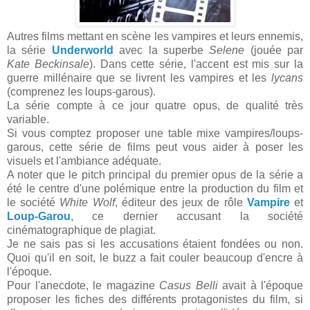
Autres films mettant en scène les vampires et leurs ennemis,
la série
Underworld
avec la superbe
Selene
(jouée par
Kate Beckinsale
). Dans cette série, l'accent est mis sur la
guerre millénaire que se livrent les vampires et les
lycans
(comprenez les loups-garous).
La série compte à ce jour quatre opus, de qualité très
variable.
Si vous comptez proposer une table mixe vampires/loups-
garous, cette série de films peut vous aider à poser les
visuels et l'ambiance adéquate.
A noter que le pitch principal du premier opus de la série a
été le centre d'une polémique entre la production du film et
le société
White Wolf
, éditeur des jeux de rôle
Vampire
et
Loup-Garou
, ce dernier accusant la société
cinématographique de plagiat.
Je ne sais pas si les accusations étaient fondées ou non.
Quoi qu'il en soit, le buzz a fait couler beaucoup d'encre à
l'époque.
Pour l'anecdote, le magazine
Casus Belli
avait à l'époque
proposer les fiches des différents protagonistes du film, si