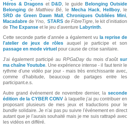
Héros & Dragons
et
D&D
, le guide
Belonging Outside
Belonging
de
Matthieu Bé
, le
Mecha Hack
,
Hellboy
, le
SRD de Green Dawn Mall
,
Chroniques Oubliées Mini
,
Macadabre
de
Yno
,
STARS
de
FibreTigre
, le kit d'initiation
de
The Expanse
et le jeu d'aventure
Labyrinth
.
Cette seconde partie d'année a également vu
la reprise de
l'atelier de jeux de rôles
auquel je participe et son
passage en mode virtuel
pour cause de crise sanitaire.
J'ai également participé au
RPGaDay
du mois d'août
sur
ma chaîne Youtube
. Une expérience intense - il faut tenir le
rythme d'une vidéo par jour - mais très enrichissante avec,
comme d'habitude, beaucoup de partages entre les
participant.e.s.
Autre grand événement de novembre dernier, la
seconde
édition de la CYBER CONV
à laquelle j'ai pu contribuer en
proposant plusieurs de mes jeux et traductions pour le
bundle
solidaire. Je n'ai pas pu suivre l'événement en direct
autant que je l'aurais souhaité mais je me suis rattrapé avec
les vidéos en différé.