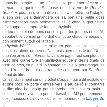
approche simple et ne nécessitant pas énormément de
préparation, quoique. Sur base de la scène, le
Roi des
Gobelins
pourra suivre la description à la lettre ou l'adapter
à son gré. Cela demandera de sa part une petite dose
d'improvisation mais permettra aussi à chaque groupe de
développer sa propre vision du labyrinthe.
Le jeu est plein de bons conseils pour les joueurs et les MJ
débutant, le conseil primordial étant que chacun.e passe un
bon moment autour de la table.
Labyrinth
bénéficie d'une mise en page classieuse, avec
des illustrations un peu naïves mais bien dans le ton. De ce
que j'en ai vu sur
internet
, la version papier est somptueuse,
avec une couverture en simili-cuir rouge et des signets de
tissu colorés, en plus d'un espace astucieux pour ranger les
dés. Un petit bouquin qui rappelle celui tenu par
Sarah
au
début du film.
On est clairement sur un produit d'appel - qui a dit nostalgie -
et une possible porte d'entrée vers le jeu de rôle; connaître
le film aide beaucoup pour appréhender l'univers mais je
suis certain qu'avec un peu de travail, un MJ peut emmener
des joueur.euse.s novices dans les méandres du
Labyrinth
.