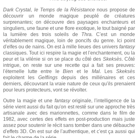
Dark Crystal, le Temps de la Résistance
nous propose de
découvrir un monde magique peuplé de créatures
surprenantes; on découvre des paysages enchanteurs et
singuliers, une faune et une flore exotique, le tout baigné par
la lumière des trois soleils de
Thra.
C'est un monde
véritablement magique, loin de poncifs du genre. Ici point
d'elfes ou de nains. On est à mille lieues des univers
fantasy
classiques. Tout ici respire la magie et l'enchantement, ou la
peur et la vilénie si on se place du côté des
Skeksès
. Côté
intrigue, on reste sur une recette qui a fait ses preuves:
l'éternelle lutte entre le
Bien
et le
Mal.
Les
Skeksès
exploitent les
Gelflings
depuis des millénaires et ces
derniers, découvrant la vraie nature de ceux qu'ils prenaient
pour leurs protecteurs, vont se révolter.
Outre la magie et une
fantasy
originale, l'intelligence de la
série vient aussi du fait qu'on est resté sur une approche très
artisanale avec des marionnettes, comme dans le film de
1982, avec certes des effets en post-production mais juste
assez pour soutenir le récit sans tomber dans une débauche
d'effets 3D. On est sur de l'authentique, et c'est ça aussi qui
fait le charme de la série.