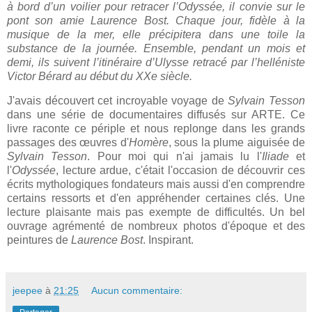
à bord d’un voilier pour retracer l’Odyssée, il convie sur le
pont son amie Laurence Bost. Chaque jour, fidèle à la
musique de la mer, elle précipitera dans une toile la
substance de la journée. Ensemble, pendant un mois et
demi, ils suivent l’itinéraire d’Ulysse retracé par l’helléniste
Victor Bérard au début du XXe siècle.
J'avais découvert cet incroyable voyage de
Sylvain Tesson
dans une série de documentaires diffusés sur ARTE. Ce
livre raconte ce périple et nous replonge dans les grands
passages des œuvres d'
Homère
, sous la plume aiguisée de
Sylvain Tesson
. Pour moi qui n'ai jamais lu l'
Iliade
et
l'
Odyssée
, lecture ardue, c'était l'occasion de découvrir ces
écrits mythologiques fondateurs mais aussi d'en comprendre
certains ressorts et d'en appréhender certaines clés. Une
lecture plaisante mais pas exempte de difficultés. Un bel
ouvrage agrémenté de nombreux photos d'époque et des
peintures de
Laurence Bost
. Inspirant.
jeepee
à
21:25
Aucun commentaire: