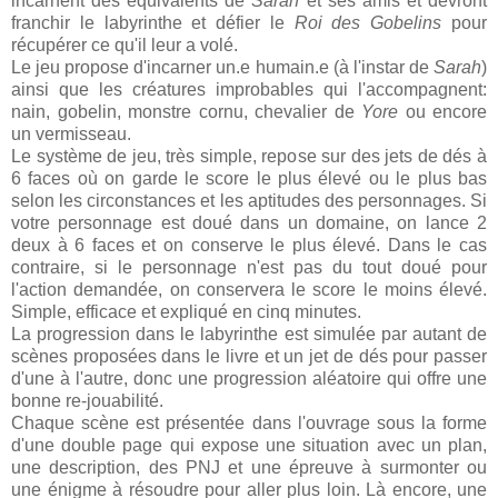
incarnent des équivalents de
Sarah
et ses amis et devront
franchir le labyrinthe et défier le
Roi des Gobelins
pour
récupérer ce qu'il leur a volé.
Le jeu propose d'incarner un.e humain.e (à l'instar de
Sarah
)
ainsi que les créatures improbables qui l'accompagnent:
nain, gobelin, monstre cornu, chevalier de
Yore
ou encore
un vermisseau.
Le système de jeu, très simple, repose sur des jets de dés à
6 faces où on garde le score le plus élevé ou le plus bas
selon les circonstances et les aptitudes des personnages. Si
votre personnage est doué dans un domaine, on lance 2
deux à 6 faces et on conserve le plus élevé. Dans le cas
contraire, si le personnage n'est pas du tout doué pour
l'action demandée, on conservera le score le moins élevé.
Simple, efficace et expliqué en cinq minutes.
La progression dans le labyrinthe est simulée par autant de
scènes proposées dans le livre et un jet de dés pour passer
d'une à l'autre, donc une progression aléatoire qui offre une
bonne re-jouabilité.
Chaque scène est présentée dans l'ouvrage sous la forme
d'une double page qui expose une situation avec un plan,
une description, des PNJ et une épreuve à surmonter ou
une énigme à résoudre pour aller plus loin. Là encore, une