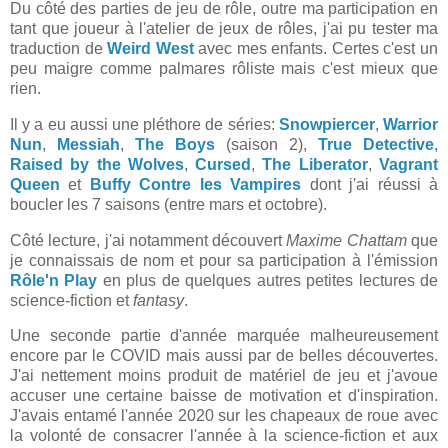
Du côté des parties de jeu de rôle, outre ma participation en
tant que joueur à l'atelier de jeux de rôles, j'ai pu tester ma
traduction de
Weird West
avec mes enfants. Certes c'est un
peu maigre comme palmares rôliste mais c'est mieux que
rien.
Il y a eu aussi une pléthore de séries:
Snowpiercer
,
Warrior
Nun
,
Messiah
,
The Boys
(saison 2),
True Detective
,
Raised by the Wolves
,
Cursed
,
The Liberator
,
Vagrant
Queen
et
Buffy Contre les Vampires
dont j'ai réussi à
boucler les 7 saisons (entre mars et octobre).
Côté lecture, j'ai notamment découvert
Maxime Chattam
que
je connaissais de nom et pour sa participation à l'émission
Rôle'n Play
en plus de quelques autres petites lectures de
science-fiction et
fantasy
.
Une seconde partie d'année marquée malheureusement
encore par le COVID mais aussi par de belles découvertes.
J'ai nettement moins produit de matériel de jeu et j'avoue
accuser une certaine baisse de motivation et d'inspiration.
J'avais entamé l'année 2020 sur les chapeaux de roue avec
la volonté de consacrer l'année à la science-fiction et aux