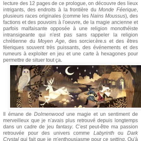
lecture des 12 pages de ce prologue, on découvre des lieux
intrigants, des endroits à la frontière du
Monde Féerique
,
plusieurs races originales (comme les
Nains Moussus
), des
factions et des pouvoirs à l'oeuvre, de la magie ancienne et
parfois malfaisante opposée à une religion monothéiste
intransigeante qui n'est pas sans rappeler la religion
chrétienne du
Moyen Age
, des sorcier.ère.s et des êtres
féeriques souvent très puissants, des événements et des
rumeurs à exploiter en jeu et une carte à hexagones pour
permettre de situer tout ça.
Il émane de
Dolmenwood
une magie et un sentiment de
merveilleux que je n'avais plus retrouvé depuis longtemps
dans un cadre de jeu
fantasy
. C'est peut-être ma passion
retrouvée pour des univers comme
Labyrinth
ou
Dark
Crystal
qui fait que je m'enthousiasme pour ce
setting
. Qu'à