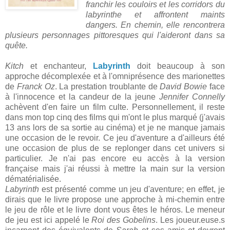
franchir les couloirs et les corridors du
labyrinthe et affrontent maints
dangers. En chemin, elle rencontrera
plusieurs personnages pittoresques qui l'aideront dans sa
quête.
Kitch
et enchanteur,
Labyrinth
doit beaucoup à son
approche décomplexée et à l'omniprésence des marionettes
de
Franck Oz
. La prestation troublante de
David Bowie
face
à l'innocence et la candeur de la jeune
Jennifer Connelly
achèvent d'en faire un film culte. Personnellement, il reste
dans mon top cinq des films qui m'ont le plus marqué (j'avais
13 ans lors de sa sortie au cinéma) et je ne manque jamais
une occasion de le revoir. Ce jeu d'aventure a d'ailleurs été
une occasion de plus de se replonger dans cet univers si
particulier. Je n'ai pas encore eu accès à la version
française mais j'ai réussi à mettre la main sur la version
dématérialisée.
Labyrinth
est présenté comme un jeu d'aventure; en effet, je
dirais que le livre propose une approche à mi-chemin entre
le jeu de rôle et le livre dont vous êtes le héros. Le meneur
de jeu est ici appelé le
Roi des Gobelins
. Les joueur.euse.s