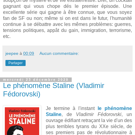
soupçon de mystère et de vie extraterrestre. Bref, un cocktail
gagnant qui vous chope dés le premier épisode. Une
excellente série qui gagne à être connue, que vous soyez
fan de SF ou non; même si on est dans le futur, l'humanité
continue à se débattre avec les mêmes problèmes: guerres,
tensions politiques, appât du gain, immigration, terrorisme,
etc.
jeepee
à
00:09
Aucun commentaire:
Partager
mercredi 23 décembre 2020
Le phénomène Staline (Vladimir
Fédorovski)
Je termine à l'instant
le phénomène
Staline
, de
Vladimir Fédorovski
, un
ouvrage édifiant retraçant la vie d'un des
plus terribles tyrans du XXe siècle, de
ses premiers pas de révolutionnaire à