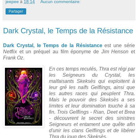
jeepee
à
18:14
Aucun commentaire:
Partager
Dark Crystal, le Temps de la Résistance
Dark Crystal, le Temps de la Résistance
est une série
Netflix
et un préquel au film éponyme de
Jim Henson
et
Frank Oz
.
En ces temps reculés, Thra est régi par
les Seigneurs du Crystal, les
malfaisants Skeksès qui exploitent à
leur gré les naïfs Gelflings, ainsi que
les autres races qui peuplent Thra.
Mais le pouvoir des Skeksès a ses
limites et leur domination touche à sa
fin. Trois Gelflings - Rian, Deet et Brea
- découvrent le secret des sinistres
Seigneurs et entament une quête afin
d'unir les clans Gelflings et de libérer
Thra du joug des Skeksès.