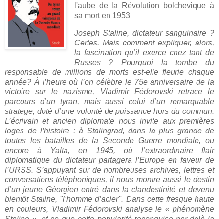
l'aube de la Révolution bolchevique à
sa mort en 1953.
Joseph Staline, dictateur sanguinaire ?
Certes. Mais comment expliquer, alors,
la fascination qu’il exerce chez tant de
Russes ? Pourquoi la tombe du
responsable de millions de morts est-elle fleurie chaque
année? À l’heure où l’on célèbre le 75e anniversaire de la
victoire sur le nazisme, Vladimir Fédorovski retrace le
parcours d’un tyran, mais aussi celui d’un remarquable
stratège, doté d’une volonté de puissance hors du commun.
L’écrivain et ancien diplomate nous invite aux premières
loges de l’histoire : à Stalingrad, dans la plus grande de
toutes les batailles de la Seconde Guerre mondiale, ou
encore à Yalta, en 1945, où l’extraordinaire flair
diplomatique du dictateur partagera l’Europe en faveur de
l’URSS. S’appuyant sur de nombreuses archives, lettres et
conversations téléphoniques, il nous montre aussi le destin
d’un jeune Géorgien entré dans la clandestinité et devenu
bientôt Staline, "l’homme d’acier". Dans cette fresque haute
en couleurs, Vladimir Fédorovski analyse le « phénomène
Staline », et ce que cette popularité reconquise par-delà la