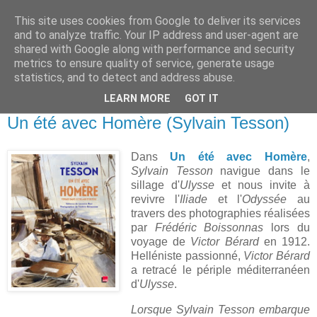
This site uses cookies from Google to deliver its services
and to analyze traffic. Your IP address and user-agent are
shared with Google along with performance and security
metrics to ensure quality of service, generate usage
statistics, and to detect and address abuse.
▼
LEARN MORE
GOT IT
mercredi 30 décembre 2020
Un été avec Homère (Sylvain Tesson)
Dans
Un été avec Homère
,
Sylvain Tesson
navigue dans le
sillage d'
Ulysse
et nous invite à
revivre l'
Iliade
et l'
Odyssée
au
travers des photographies réalisées
par
Frédéric Boissonnas
lors du
voyage de
Victor Bérard
en 1912.
Helléniste passionné,
Victor Bérard
a retracé le périple méditerranéen
d'
Ulysse
.
Lorsque Sylvain Tesson embarque