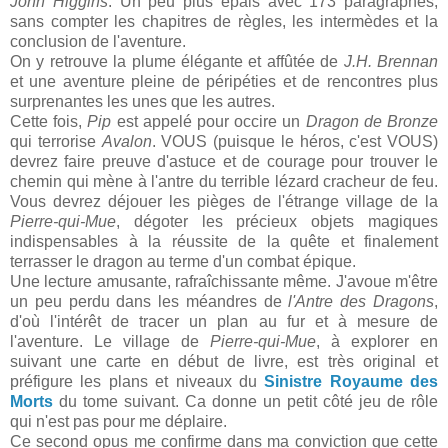
John Higgins
. Un peu plus épais avec 173 paragraphes,
sans compter les chapitres de règles, les intermèdes et la
conclusion de l'aventure.
On y retrouve la plume élégante et affûtée de
J.H. Brennan
et une aventure pleine de péripéties et de rencontres plus
surprenantes les unes que les autres.
Cette fois,
Pip
est appelé pour occire un
Dragon de Bronze
qui terrorise
Avalon
. VOUS (puisque le héros, c'est VOUS)
devrez faire preuve d'astuce et de courage pour trouver le
chemin qui mène à l'antre du terrible lézard cracheur de feu.
Vous devrez déjouer les pièges de l'étrange village de la
Pierre-qui-Mue
, dégoter les précieux objets magiques
indispensables à la réussite de la quête et finalement
terrasser le dragon au terme d'un combat épique.
Une lecture amusante, rafraîchissante même. J'avoue m'être
un peu perdu dans les méandres de
l'Antre des Dragons
,
d'où l'intérêt de tracer un plan au fur et à mesure de
l'aventure. Le village de
Pierre-qui-Mue
, à explorer en
suivant une carte en début de livre, est très original et
préfigure les plans et niveaux du
Sinistre Royaume des
Morts
du tome suivant. Ca donne un petit côté jeu de rôle
qui n'est pas pour me déplaire.
Ce second opus me confirme dans ma conviction que cette