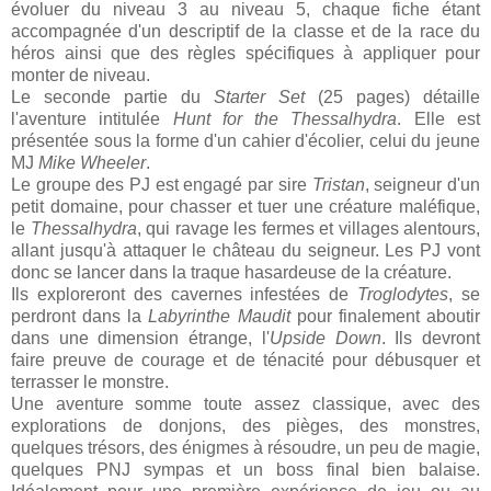
évoluer du niveau 3 au niveau 5, chaque fiche étant
accompagnée d'un descriptif de la classe et de la race du
héros ainsi que des règles spécifiques à appliquer pour
monter de niveau.
Le seconde partie du
Starter Set
(25 pages) détaille
l'aventure intitulée
Hunt for the Thessalhydra
. Elle est
présentée sous la forme d'un cahier d'écolier, celui du jeune
MJ
Mike Wheeler
.
Le groupe des PJ est engagé par sire
Tristan
, seigneur d'un
petit domaine, pour chasser et tuer une créature maléfique,
le
Thessalhydra
, qui ravage les fermes et villages alentours,
allant jusqu'à attaquer le château du seigneur. Les PJ vont
donc se lancer dans la traque hasardeuse de la créature.
Ils exploreront des cavernes infestées de
Troglodytes
, se
perdront dans la
Labyrinthe Maudit
pour finalement aboutir
dans une dimension étrange, l'
Upside Down
. Ils devront
faire preuve de courage et de ténacité pour débusquer et
terrasser le monstre.
Une aventure somme toute assez classique, avec des
explorations de donjons, des pièges, des monstres,
quelques trésors, des énigmes à résoudre, un peu de magie,
quelques PNJ sympas et un boss final bien balaise.