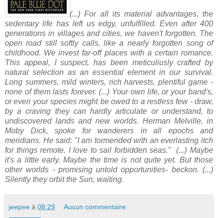
(...) For all its material advantages, the
sedentary life has left us edgy, unfulfilled. Even after 400
generations in villages and cities, we haven't forgotten. The
open road still softly calls, like a nearly forgotten song of
childhood.
We invest far-off places with a certain romance.
This appeal, I suspect, has been meticuliusly crafted by
natural selection as an essential element in our survival.
Long summers, mild winters, rich harvests, plentiful game -
none of them lasts forever. (...) Your own life, or your band's,
or even your species might be owed to a restless few - draw,
by a craving they can hardly articulate or understand, to
undiscovered lands and new worlds.
Herman Melville, in
Moby Dick, spoke for wanderers in all epochs and
meridians. He said: "I am tormended with an everlasting itch
for things remote. I love to sail forbidden seas."
(...) Maybe
it's a little early. Maybe the time is not quite yet. But those
other worlds - promising untold opportunities- beckon. (...)
Silently they orbit the Sun, waiting.
jeepee
à
08:29
Aucun commentaire: