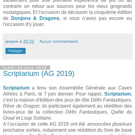
Idéalement pour une première expérience de jeu ou au
contraire un retour aux sources pour les vieux grognards
nostalgiques. Et l'occasion de découvrir la cinquième édition
de
Donjons & Dragons
, si vous n'avez pas encore eu
l'occasion d'y jouer.
jeepee
à
20:22
Aucun commentaire:
Partager
lundi 24 juin 2019
Scriptarium (AG 2019)
Scriptarium
a tenu son Assemblée Générale aux
Caves
Alliées
à
Paris
, le 7 juin dernier. Pour rappel,
Scriptarium
,
c'est la maison d'édition des jeux de rôle
Défis Fantastiques
,
Rêve de Dragon
; ils participent également au réédition des
livres-jeux de la collection
Défis Fantastiques
,
Quête du
Graal
et
Loup Solitaire
.
A l'occasion de cette AG 2019 ont été annoncées plusieurs
prochaine sorties, notamment une réédition du livre de base