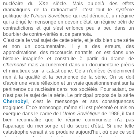
nucléaire du XXe siècle. Mais au-delà des effets
dramatiques de la radioactivité, c'est tout le système
politique de l'
Union Soviétique
qui est dénoncé, un régime
qui a érigé le mensonge en devoir d'état, un régime pétri de
contradictions et qui s'est enfoncé peu à peu dans un
bourbier de contre-vérités et de paranoia.
C'est cela le vrai sujet de cette série, et je dis bien une série
et non un documentaire. Il y a des erreurs, des
approximations, des raccourcis narratifs; on est dans une
histoire imaginée et construite à partir du drame de
Chernobyl
mais aucunement dans un documentaire précis
et minutieux sur la catastrophe. Cela n'enlève évidemment
rien à la qualité et la pertinence de la série. On se doit
d'avoir une vraie réflexion et un vraie questionnement sur la
pertinence du nucléaire dans nos sociétés. Pour autant, ce
n'est pas le sujet de la série. Le principal propos de la série
Chernobyl
, c'est le mensonge et ses conséquences
tragiques. Et ce mensonge, même s'il est présenté et mis en
exergue dans le cadre de l'
Union Soviétique
de 1986, il faut
bien reconnaître que le régime communiste n'a pas
l'apanage du mensonge et du secret d'état. Si une telle
catastrophe venait à se produire aujourd'hui, où que ce soit