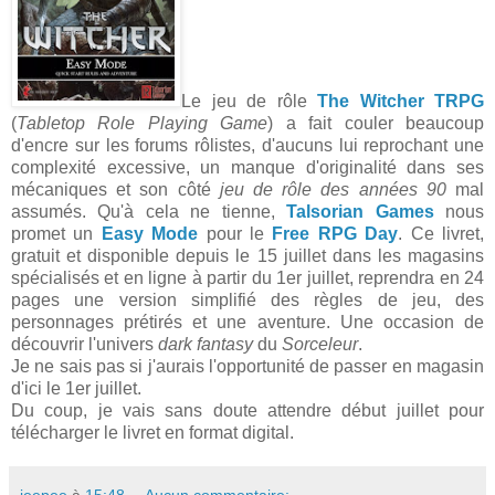
Le jeu de rôle
The Witcher TRPG
(
Tabletop Role Playing Game
) a fait couler beaucoup
d'encre sur les forums rôlistes, d'aucuns lui reprochant une
complexité excessive, un manque d'originalité dans ses
mécaniques et son côté
jeu de rôle des années 90
mal
assumés. Qu'à cela ne tienne,
Talsorian Games
nous
promet un
Easy Mode
pour le
Free RPG Day
. Ce livret,
gratuit et disponible depuis le 15 juillet dans les magasins
spécialisés et en ligne à partir du 1er juillet, reprendra en 24
pages une version simplifié des règles de jeu, des
personnages prétirés et une aventure. Une occasion de
découvrir l'univers
dark fantasy
du
Sorceleur
.
Je ne sais pas si j'aurais l'opportunité de passer en magasin
d'ici le 1er juillet.
Du coup, je vais sans doute attendre début juillet pour
télécharger le livret en format digital.
jeepee
à
15:48
Aucun commentaire: