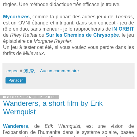
règles. Une méthode didactique très efficace je trouve.
Mycorhizes
, comme la plupart des autres jeux de
Thomas
,
est un OVNI étrange et intrigant; dans son concept - jeu de
rôle en duo, sans meneur - je le rapprocherais de
IN ORBIT
de
Riley Rethal
ou
Sur les Chemins de Chrysopée
, le jeu
épistolaire de
Morgane Reynier
.
Un jeu à tester cet été, si vous voulez vous perdre dans les
forêts de
Millevaux
.
jeepee
à
09:33
Aucun commentaire:
Partager
mercredi 26 juin 2019
Wanderers, a short film by Erik
Wernquist
Wanderers
, de
Erik Wernquist
,
est une vision de
l'expansion de l'humanité dans le système solaire, basée