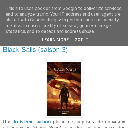
This site uses cookies from Google to deliver its services
and to analyze traffic. Your IP address and user-agent are
shared with Google along with performance and security
metrics to ensure quality of service, generate usage
statistics, and to detect and address abuse.
▼
LEARN MORE
GOT IT
jeudi 27 juin 2019
Black Sails (saison 3)
Une
troisième saison
pleine de surprises, de nouveaux
protagonistes (
Barbe Noire
) mais des anciens aussi, des