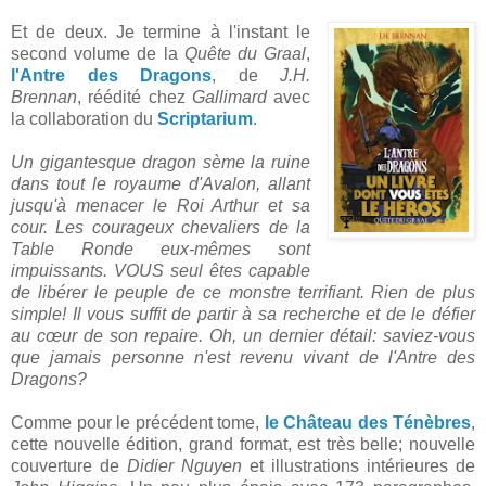
Et de deux. Je termine à l'instant le
second volume de la
Quête du Graal
,
l'Antre des Dragons
, de
J.H.
Brennan
, réédité chez
Gallimard
avec
la collaboration du
Scriptarium
.
Un gigantesque dragon sème la ruine
dans tout le royaume d'Avalon, allant
jusqu'à menacer le Roi Arthur et sa
cour. Les courageux chevaliers de la
Table Ronde eux-mêmes sont
impuissants. VOUS seul êtes capable
de libérer le peuple de ce monstre terrifiant. Rien de plus
simple! Il vous suffit de partir à sa recherche et de le défier
au cœur de son repaire. Oh, un dernier détail: saviez-vous
que jamais personne n'est revenu vivant de l'Antre des
Dragons?
Comme pour le précédent tome,
le Château des Ténèbres
,
cette nouvelle édition, grand format, est très belle; nouvelle
couverture de
Didier Nguyen
et illustrations intérieures de