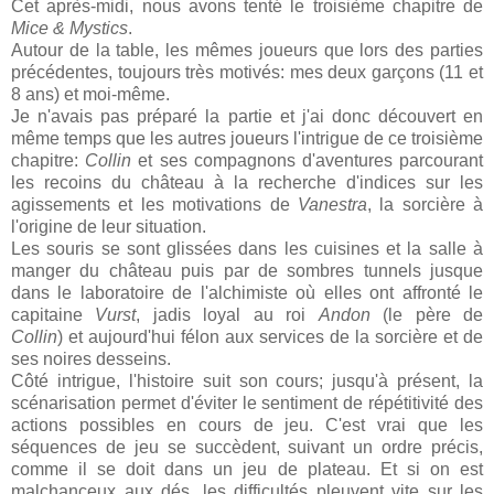
Cet après-midi, nous avons tenté le troisième chapitre de
Mice & Mystics
.
Autour de la table, les mêmes joueurs que lors des parties
précédentes, toujours très motivés: mes deux garçons (11 et
8 ans) et moi-même.
Je n'avais pas préparé la partie et j'ai donc découvert en
même temps que les autres joueurs l'intrigue de ce troisième
chapitre:
Collin
et ses compagnons d'aventures parcourant
les recoins du château à la recherche d'indices sur les
agissements et les motivations de
Vanestra
, la sorcière à
l'origine de leur situation.
Les souris se sont glissées dans les cuisines et la salle à
manger du château puis par de sombres tunnels jusque
dans le laboratoire de l'alchimiste où elles ont affronté le
capitaine
Vurst
, jadis loyal au roi
Andon
(le père de
Collin
)
et aujourd'hui félon aux services de la sorcière et de
ses noires desseins.
Côté intrigue, l'histoire suit son cours; jusqu'à présent, la
scénarisation permet d'éviter le sentiment de répétitivité des
actions possibles en cours de jeu. C'est vrai que les
séquences de jeu se succèdent, suivant un ordre précis,
comme il se doit dans un jeu de plateau. Et si on est
malchanceux aux dés, les difficultés pleuvent vite sur les