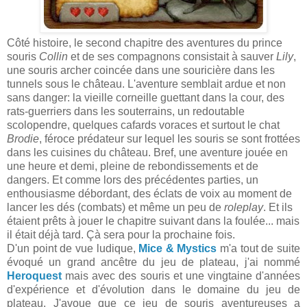
Côté histoire, le second chapitre des aventures du prince
souris
Collin
et de ses compagnons consistait à sauver
Lily
,
une souris archer coincée dans une souricière dans les
tunnels sous le château. L'aventure semblait ardue et non
sans danger: la vieille corneille guettant dans la cour, des
rats-guerriers dans les souterrains, un redoutable
scolopendre, quelques cafards voraces et surtout le chat
Brodie
, féroce prédateur sur lequel les souris se sont frottées
dans les cuisines du château. Bref, une aventure jouée en
une heure et demi, pleine de rebondissements et de
dangers. Et comme lors des précédentes parties, un
enthousiasme débordant, des éclats de voix au moment de
lancer les dés (combats) et même un peu de
roleplay
. Et ils
étaient prêts à jouer le chapitre suivant dans la foulée... mais
il était déjà tard. Çà sera pour la prochaine fois.
D'un point de vue ludique,
Mice & Mystics
m'a tout de suite
évoqué un grand ancêtre du jeu de plateau, j'ai nommé
Heroquest
mais avec des souris et une vingtaine d'années
d'expérience et d'évolution dans le domaine du jeu de
plateau. J'avoue que ce jeu de souris aventureuses a