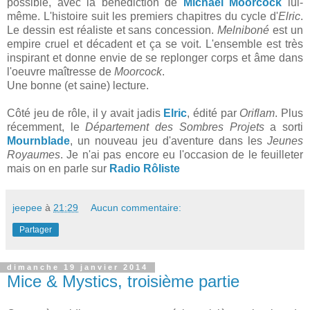
possible, avec la bénédiction de
Michael Moorcock
lui-
même. L'histoire suit les premiers chapitres du cycle d'
Elric
.
Le dessin est réaliste et sans concession.
Melniboné
est un
empire cruel et décadent et ça se voit. L'ensemble est très
inspirant et donne envie de se replonger corps et âme dans
l'oeuvre maîtresse de
Moorcock
.
Une bonne (et saine) lecture.
Côté jeu de rôle, il y avait jadis
Elric
, édité par
Oriflam
. Plus
récemment, le
Département des Sombres Projets
a sorti
Mournblade
, un nouveau jeu d'aventure dans les
Jeunes
Royaumes
. Je n'ai pas encore eu l'occasion de le feuilleter
mais on en parle sur
Radio Rôliste
jeepee
à
21:29
Aucun commentaire:
Partager
dimanche 19 janvier 2014
Mice & Mystics, troisième partie