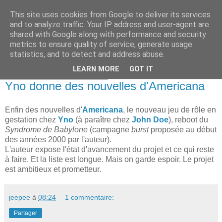
This site uses cookies from Google to deliver its services
and to analyze traffic. Your IP address and user-agent are
shared with Google along with performance and security
metrics to ensure quality of service, generate usage
statistics, and to detect and address abuse.
▼
LEARN MORE
GOT IT
vendredi 24 janvier 2014
Yno donne des nouvelles d'Americana
Enfin des nouvelles d'
Americana
, le nouveau jeu de rôle en
gestation chez
Yno
(à paraître chez
John Doe
), reboot du
Syndrome de Babylone
(campagne
burst
proposée au début
des années 2000 par l'auteur).
L'auteur expose l'état d'avancement du projet et ce qui reste
à faire. Et la liste est longue. Mais on garde espoir. Le projet
est ambitieux et prometteur.
jeepee
à
08:24
1 commentaire:
Partager