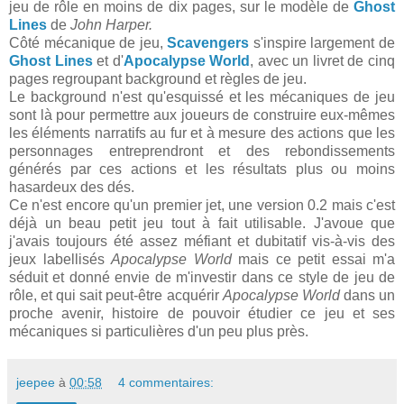
jeu de rôle en moins de dix pages, sur le modèle de
Ghost
Lines
de
John Harper.
Côté mécanique de jeu,
Scavengers
s'inspire largement de
Ghost Lines
et d'
Apocalypse World
, avec un livret de cinq
pages regroupant background et règles de jeu.
Le background n'est qu'esquissé et les mécaniques de jeu
sont là pour permettre aux joueurs de construire eux-mêmes
les éléments narratifs au fur et à mesure des actions que les
personnages entreprendront et des rebondissements
générés par ces actions et les résultats plus ou moins
hasardeux des dés.
Ce n'est encore qu'un premier jet, une version 0.2 mais c'est
déjà un beau petit jeu tout à fait utilisable. J'avoue que
j'avais toujours été assez méfiant et dubitatif vis-à-vis des
jeux labellisés
Apocalypse World
mais ce petit essai m'a
séduit et donné envie de m'investir dans ce style de jeu de
rôle, et qui sait peut-être acquérir
Apocalypse World
dans un
proche avenir, histoire de pouvoir étudier ce jeu et ses
mécaniques si particulières d'un peu plus près.
jeepee
à
00:58
4 commentaires: