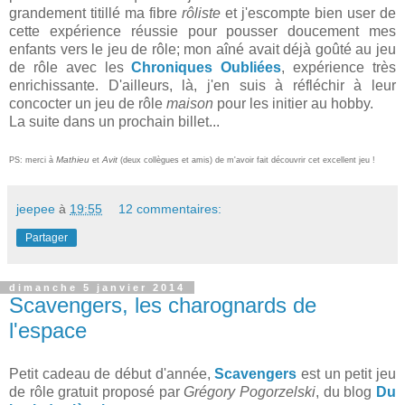
grandement titillé ma fibre
rôliste
et j'escompte bien user de
cette expérience réussie pour pousser doucement mes
enfants vers le jeu de rôle; mon aîné avait déjà goûté au jeu
de rôle avec les
Chroniques Oubliées
, expérience très
enrichissante. D'ailleurs, là, j'en suis à réfléchir à leur
concocter un jeu de rôle
maison
pour les initier au hobby.
La suite dans un prochain billet...
Mathieu
Avit
PS: merci à
et
(deux collègues et amis)
de m'avoir fait découvrir cet excellent jeu !
jeepee
à
19:55
12 commentaires:
Partager
dimanche 5 janvier 2014
Scavengers, les charognards de
l'espace
Petit cadeau de début d'année,
Scavengers
est un petit jeu
de rôle gratuit proposé par
Grégory Pogorzelski
, du blog
Du