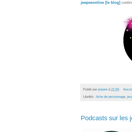
jeepeeonline [le blog]
contin
Publié par
jeepee
à
21:59
Aucun
Libellés :
fiche de personnage
,
jeu
Podcasts sur les j