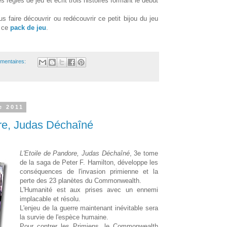
es règles de jeu et écrit trois histoires formant le début
us faire découvrir ou redécouvrir ce petit bijou du jeu
c ce
pack de jeu
.
mentaires:
e 2011
re, Judas Déchaîné
L'Etoile de Pandore, Judas Déchaîné
, 3e tome
de la saga de Peter F. Hamilton, développe les
conséquences de l'invasion primienne et la
perte des 23 planètes du Commonwealth.
L'Humanité est aux prises avec un ennemi
implacable et résolu.
L'enjeu de la guerre maintenant inévitable sera
la survie de l'espèce humaine.
Pour contrer les Primiens, le Commonwealth