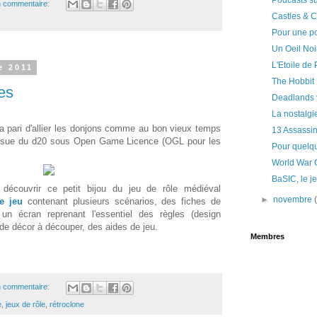
Podcasts su
 commentaire:
Castles & 
Pour une po
Un Oeil Noir
L'Etoile de
e 2011
The Hobbit
es
Deadlands v
La nostalgi
la pari d'allier les donjons comme au bon vieux temps
13 Assassi
ssue du d20 sous Open Game Licence (OGL pour les
Pour quelqu
World War 
BaSIC, le j
découvrir ce petit bijou du jeu de rôle médiéval
►
novembre
e jeu
contenant plusieurs scénarios, des fiches de
un écran reprenant l'essentiel des règles (design
de décor à découper, des aides de jeu.
Membres
 commentaire:
e
,
jeux de rôle
,
rétroclone