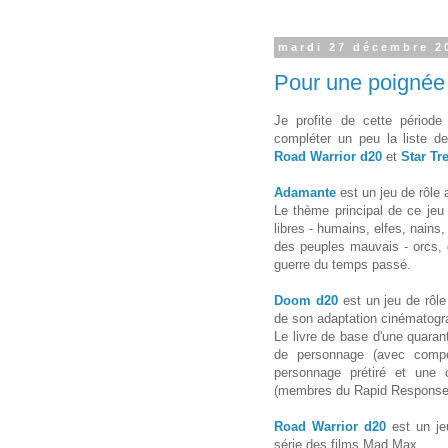
mardi 27 décembre 2
Pour une poignée 
Je profite de cette périod
compléter un peu la liste d
Road Warrior
d20
et
Star Tr
Adamante
est un jeu de rôle
Le thème principal de ce jeu 
libres - humains, elfes, nain
des peuples mauvais - orcs, g
guerre du temps passé.
Doom d20
est un jeu de rôle
de son adaptation cinématogr
Le livre de base d'une quaran
de personnage (avec compé
personnage prétiré et une 
(membres du Rapid Response T
Road Warrior d20
est un jeu
série des films Mad Max.