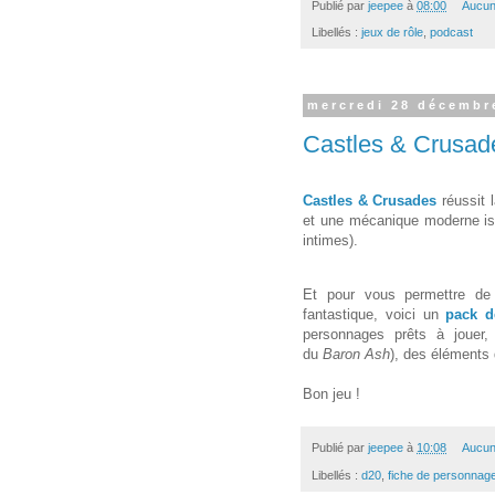
Publié par
jeepee
à
08:00
Aucun
Libellés :
jeux de rôle
,
podcast
mercredi 28 décembr
Castles & Crusad
Castles & Crusades
réussit 
et une mécanique moderne i
intimes).
Et pour vous permettre de 
fantastique, voici un
pack d
personnages prêts à jouer, 
du
Baron Ash
), des éléments 
Bon jeu !
Publié par
jeepee
à
10:08
Aucun
Libellés :
d20
,
fiche de personnag