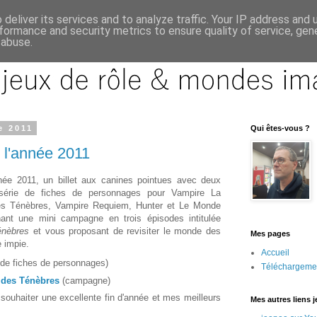
deliver its services and to analyze traffic. Your IP address and
formance and security metrics to ensure quality of service, ge
 abuse.
e 2011
Qui êtes-vous ?
e l'année 2011
nnée 2011, un billet aux canines pointues avec deux
 série de fiches de personnages pour Vampire La
es Ténèbres, Vampire Requiem, Hunter et Le Monde
nant une mini campagne en trois épisodes intitulée
énèbres
et vous proposant de revisiter le monde des
Mes pages
e impie.
Accueil
 de fiches de personnages)
Téléchargeme
des Ténèbres
(campagne)
 souhaiter une excellente fin d'année et mes meilleurs
Mes autres liens 