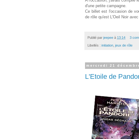
A l'occasion, j'avais compilé l
d'une petite campagne.
Ce billet est l'occasion de vo
de rôle qu'est L'Oeil Noir ave
Publié par
jeepee
à
13:14
3 com
Libellés :
initiation
,
jeux de rôle
mercredi 21 décembr
L'Etoile de Pando