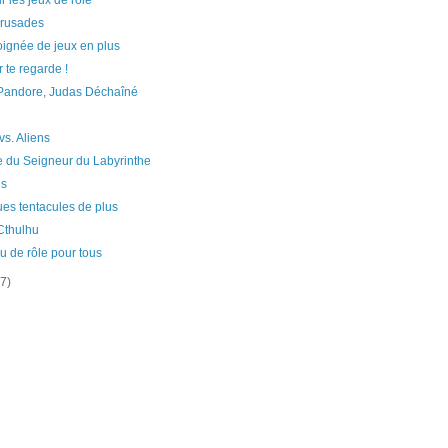
r les jeux de rôle
Crusades
ignée de jeux en plus
 te regarde !
 Pandore, Judas Déchaîné
s. Aliens
e du Seigneur du Labyrinthe
ns
es tentacules de plus
Cthulhu
eu de rôle pour tous
(7)