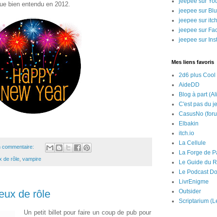
jeepee sur Yo
ue bien entendu en 2012.
jeepee sur Bl
jeepee sur itch
jeepee sur Fa
jeepee sur In
Mes liens favoris
2d6 plus Cool
AideDD
Blog à part (Al
C'est pas du j
CasusNo (for
Elbakin
itch.io
La Cellule
 commentaire:
La Forge de P
x de rôle
,
vampire
Le Guide du R
Le Podcast Do
LivrEnigme
eux de rôle
Outsider
Scriptarium (L
Un petit billet pour faire un coup de pub pour