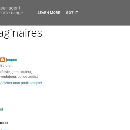
 user-agent
nerate usage
LEARN MORE
GOT IT
jeepee
Belgium
rôliste, geek, auteur,
youtubeur, coffee addict
Afficher mon profil complet
nt
jeepee