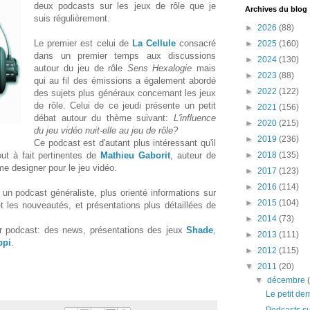
deux podcasts sur les jeux de rôle que je
Archives du blog
suis régulièrement.
►
2026
(88)
Le premier est celui de
La Cellule
consacré
►
2025
(160)
dans un premier temps aux discussions
►
2024
(130)
autour du jeu de rôle
Sens Hexalogie
mais
►
2023
(88)
qui au fil des émissions a également abordé
►
2022
(122)
des sujets plus généraux concernant les jeux
de rôle. Celui de ce jeudi présente un petit
►
2021
(156)
débat autour du thème suivant:
L'influence
►
2020
(215)
du jeu vidéo nuit-elle au jeu de rôle?
►
2019
(236)
Ce podcast est d'autant plus intéressant qu'il
out à fait pertinentes de
Mathieu Gaborit
, auteur de
►
2018
(135)
me designer pour le jeu vidéo.
►
2017
(123)
►
2016
(114)
un podcast généraliste, plus orienté informations sur
►
2015
(104)
et les nouveautés, et présentations plus détaillées de
►
2014
(73)
r podcast: des news, présentations des jeux
Shade
,
►
2013
(111)
ppi
.
►
2012
(115)
▼
2011
(20)
▼
décembre
Le petit de