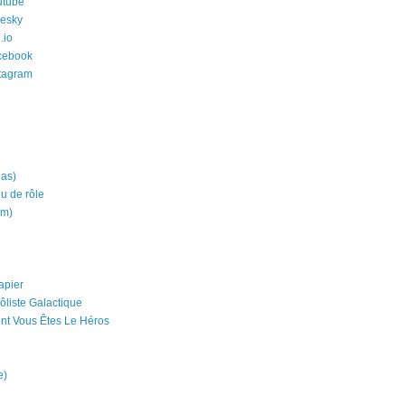
utube
uesky
.io
cebook
stagram
ias)
eu de rôle
um)
apier
ôliste Galactique
nt Vous Êtes Le Héros
e)