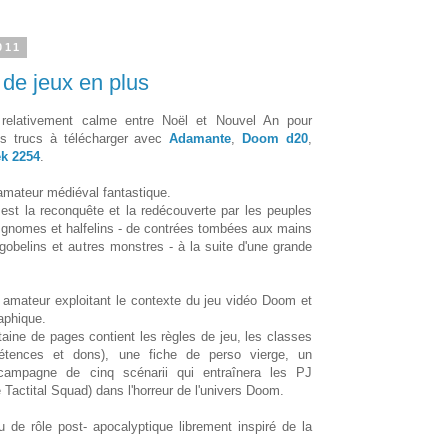
011
de jeux en plus
e relativement calme entre Noël et Nouvel An pour
es trucs à télécharger avec
Adamante
,
Doom d20
,
ek 2254
.
 amateur médiéval fantastique.
est la reconquête et la redécouverte par les peuples
s, gnomes et halfelins - de contrées tombées aux mains
obelins et autres monstres - à la suite d'une grande
 amateur exploitant le contexte du jeu vidéo Doom et
aphique.
taine de pages contient les règles de jeu, les classes
tences et dons), une fiche de perso vierge, un
campagne de cinq scénarii qui entraînera les PJ
actital Squad) dans l'horreur de l'univers Doom.
 de rôle post- apocalyptique librement inspiré de la