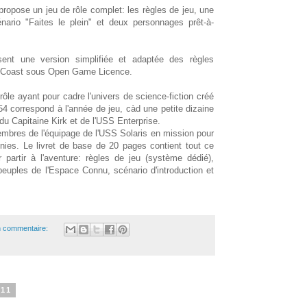
propose un jeu de rôle complet: les règles de jeu, une
nario "Faites le plein" et deux personnages prêt-à-
lisent une version simplifiée et adaptée des règles
e Coast sous Open Game Licence.
rôle ayant pour cadre l'univers de science-fiction créé
 correspond à l'année de jeu, càd une petite dizaine
du Capitaine Kirk et de l'USS Enterprise.
bres de l'équipage de l'USS Solaris en mission pour
nies. Le livret de base de 20 pages contient tout ce
partir à l'aventure: règles de jeu (système dédié),
euples de l'Espace Connu, scénario d'introduction et
 commentaire:
011