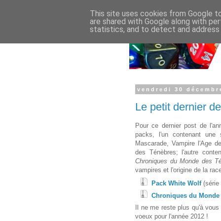
This site uses cookies from Google to 
are shared with Google along with per
statistics, and to detect and address
vendredi 30 décembr
Le petit dernier d
Pour ce dernier post de l'a
packs, l'un contenant une
Mascarade, Vampire l'Age d
des Ténèbres; l'autre conte
Chroniques du Monde des T
vampires et l'origine de la rac
Pack White Wolf
(série
Chroniques du Monde 
Il ne me reste plus qu'à vous
voeux pour l'année 2012 !