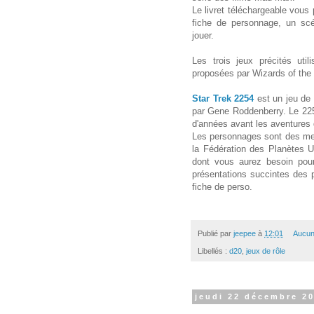
Le livret téléchargeable vous 
fiche de personnage, un scé
jouer.
Les trois jeux précités uti
proposées par Wizards of th
Star Trek 2254
est un jeu de 
par Gene Roddenberry. Le 2254
d'années avant les aventures 
Les personnages sont des mem
la Fédération des Planètes U
dont vous aurez besoin pour 
présentations succintes des p
fiche de perso.
Publié par
jeepee
à
12:01
Aucun
Libellés :
d20
,
jeux de rôle
jeudi 22 décembre 2