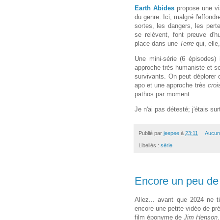
Earth Abides
propose une vis
du genre. Ici, malgré l'effond
sortes, les dangers, les pert
se relèvent, font preuve d'hu
place dans une
Terre
qui, ell
Une mini-série (6 épisodes)
approche très humaniste et son
survivants. On peut déplorer 
apo et une approche très
croi
pathos par moment.
Je n'ai pas détesté; j'étais sur
Publié par
jeepee
à
23:11
Aucun
Libellés :
série
Encore un peu de
Allez... avant que 2024 ne t
encore une petite vidéo de pr
film éponyme de
Jim Henson
.