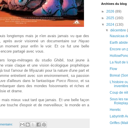
Archives du blog
►
2026
(89)
►
2025
(160)
▼
2024
(130)
▼
décembre
uis longtemps mais je n'en avais jamais vu que des
Nausicaa de
l, après avoir visionné un documentaire sur
Hayao
Earth abide
un moment pour enfin le voir. Et ce fut une belle
Encore un 
s encore partagé avec vous.
HollowPond
ers longs-métrages du studio
Ghibli
, tout jeune à
La Nuit de 
ne vraie claque et une vision écologique prophétique
Flow
jà tout l'amour de
Miyazaki
pour la nature d'une part et
Boreal (Son
'homme entretient avec son environnement, sa passion
uve d'ailleurs dans le fantastique
Porco Rosso
, et sa
L'histoire o
embarquer dans des mondes foisonnants et riches et
inventèren
ésie et drame.
Coup de rét
Sous les ra
 mais mieux vaut tard que jamais. Et une belle façon
Roleplay
 une touche d'espoir et de merveilleux; le monde en a
Heretic
Labyrinth A
Griffes (Ma
mentaire: