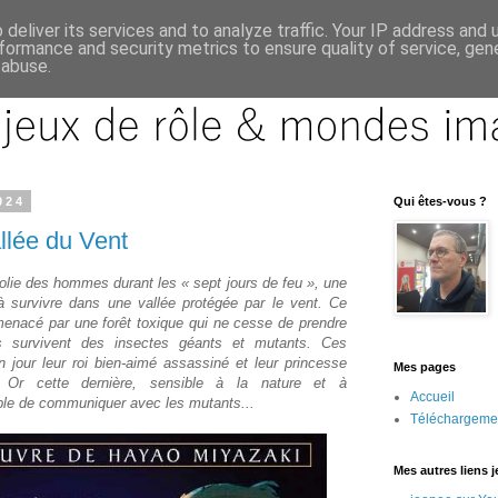
deliver its services and to analyze traffic. Your IP address and
formance and security metrics to ensure quality of service, ge
 abuse.
024
Qui êtes-vous ?
llée du Vent
folie des hommes durant les « sept jours de feu », une
à survivre dans une vallée protégée par le vent. Ce
menacé par une forêt toxique qui ne cesse de prendre
ls survivent des insectes géants et mutants. Ces
 jour leur roi bien-aimé assassiné et leur princesse
Mes pages
e. Or cette dernière, sensible à la nature et à
Accueil
ble de communiquer avec les mutants...
Téléchargeme
Mes autres liens 