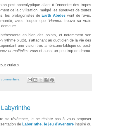
ion post-apocalyptique allant à l'encontre des tropes
rement de la civilisation, malgré les épreuves de toutes
es, les protagonistes de
Earth Abides
vont de l'avis,
manité, avec l'espoir que l'
Homme
trouve sa vraie
e, demeure.
 intéressante en bien des points, et notamment son
 rythme plutôt, s'attachant au quotidien de la vie des
cependant une vision très américano-biblique du post-
ssez et multipliez-vous
et aussi un peu trop de drama-
tout curieux.
 commentaire:
 Labyrinthe
ire sa révérence, je ne résiste pas à vous proposer
ésentation de
Labyrinthe, le jeu d'aventure
inspiré du