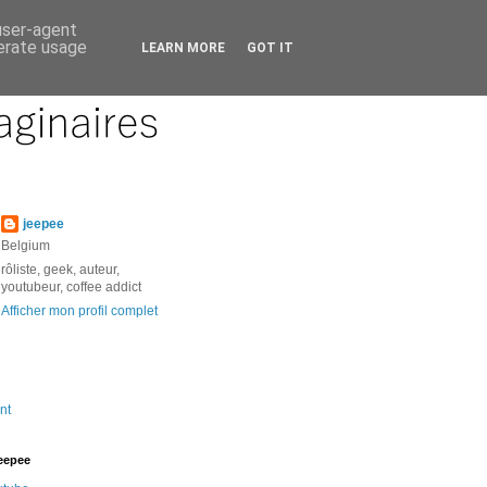
 user-agent
nerate usage
LEARN MORE
GOT IT
jeepee
Belgium
rôliste, geek, auteur,
youtubeur, coffee addict
Afficher mon profil complet
nt
jeepee