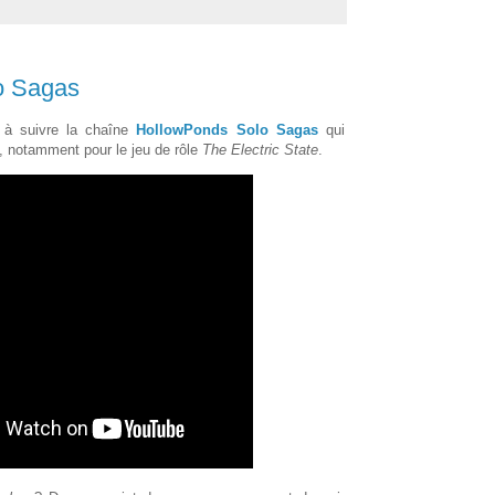
o Sagas
 à suivre la chaîne
HollowPonds Solo Sagas
qui
, notamment pour le jeu de rôle
The Electric State
.