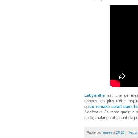
Labyrinthe
est une de mes 
années, en plus d'être inspir
qu'
un remake serait dans le
Nosferatu
. Je reste quelque p
culte, mélange étonnant de po
Publié par
jeepee
à
20:20
Aucun