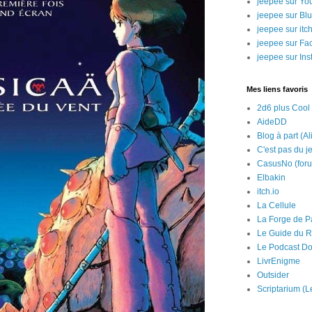
jeepee sur Yo
jeepee sur Bl
jeepee sur itch
jeepee sur Fa
jeepee sur In
Mes liens favoris
2d6 plus Cool
AideDD
Blog à part (Al
C'est pas du j
CasusNo (for
Elbakin
itch.io
La Cellule
La Forge de P
Le Guide du R
Le Podcast Do
LivrEnigme
Outsider
Scriptarium (L