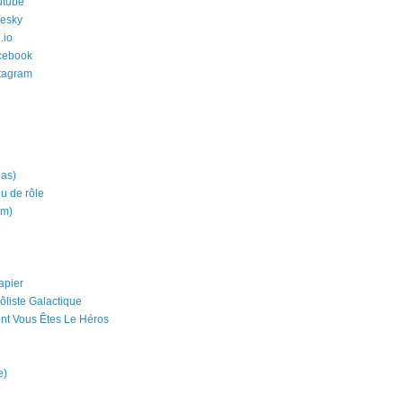
utube
uesky
.io
cebook
stagram
ias)
eu de rôle
um)
apier
ôliste Galactique
nt Vous Êtes Le Héros
e)