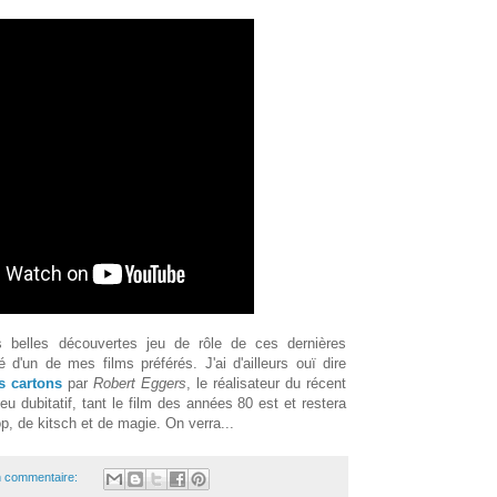
belles découvertes jeu de rôle de ces dernières
é d'un de mes films préférés. J'ai d'ailleurs ouï dire
s cartons
par
Robert Eggers
, le réalisateur du récent
eu dubitatif, tant le film des années 80 est et restera
p, de kitsch et de magie. On verra...
 commentaire: