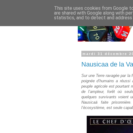
This site uses cookies from Google to 
are shared with Google along with per
statistics, and to detect and address
mardi 31 décembre 2
Nausicaa de la Va
Sur une Terre ravagée par la 
poignée d’humains a réussi 
peuple agricole est pourtant 
de l’ampleur, forêt où seu
quelques survivants voient un
Nausicaä faite prisonnièr
l’écosystème, est seule capa