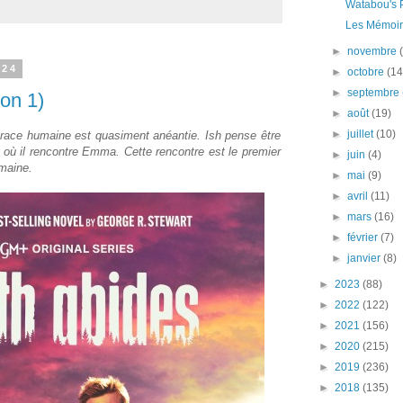
Watabou's 
Les Mémoir
►
novembre
024
►
octobre
(14
►
septembre
son 1)
►
août
(19)
►
juillet
(10)
 race humaine est quasiment anéantie. Ish pense être
r où il rencontre Emma. Cette rencontre est le premier
►
juin
(4)
maine.
►
mai
(9)
►
avril
(11)
►
mars
(16)
►
février
(7)
►
janvier
(8)
►
2023
(88)
►
2022
(122)
►
2021
(156)
►
2020
(215)
►
2019
(236)
►
2018
(135)