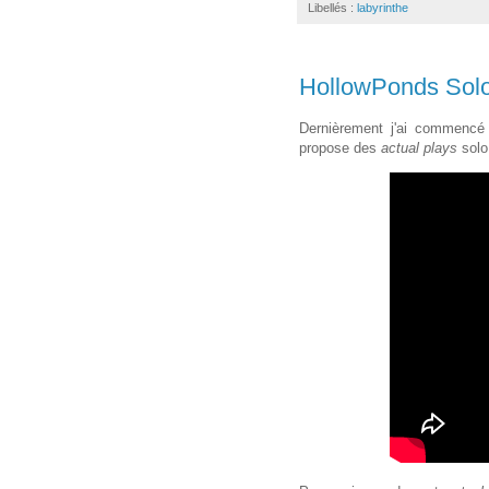
Libellés :
labyrinthe
HollowPonds Sol
Dernièrement j'ai commencé
propose des
actual plays
solo