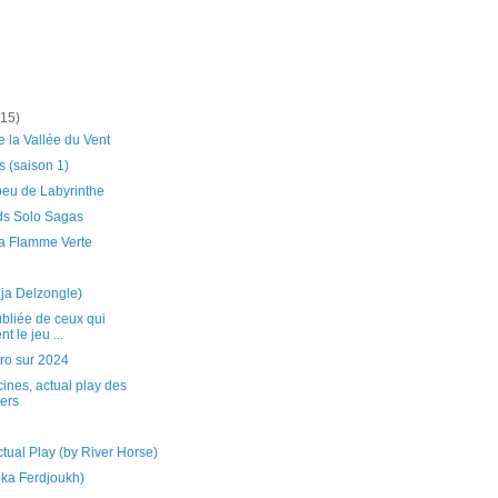
(15)
 la Vallée du Vent
s (saison 1)
peu de Labyrinthe
s Solo Sagas
la Flamme Verte
ja Delzongle)
ubliée de ceux qui
t le jeu ...
ro sur 2024
cines, actual play des
ers
ctual Play (by River Horse)
lika Ferdjoukh)