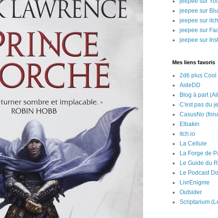
jeepee sur Yo
jeepee sur Bl
jeepee sur itch
jeepee sur Fa
jeepee sur In
Mes liens favoris
2d6 plus Cool
AideDD
Blog à part (Al
C'est pas du j
CasusNo (for
Elbakin
itch.io
La Cellule
La Forge de P
Le Guide du R
Le Podcast Do
LivrEnigme
Outsider
Scriptarium (L