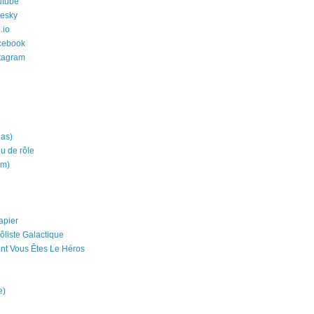
utube
uesky
.io
cebook
stagram
ias)
eu de rôle
um)
apier
ôliste Galactique
nt Vous Êtes Le Héros
e)