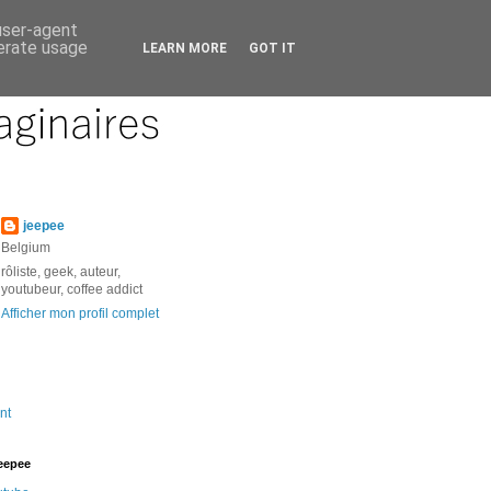
 user-agent
nerate usage
LEARN MORE
GOT IT
jeepee
Belgium
rôliste, geek, auteur,
youtubeur, coffee addict
Afficher mon profil complet
nt
jeepee