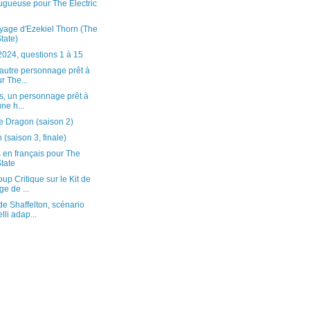
ugueuse pour The Electric
yage d'Ezekiel Thorn (The
State)
24, questions 1 à 15
 autre personnage prêt à
r The...
is, un personnage prêt à
une h...
e Dragon (saison 2)
(saison 3, finale)
en français pour The
State
up Critique sur le Kit de
e de ...
e Shaffelton, scénario
li adap...