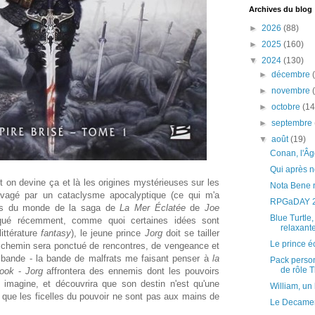
Archives du blog
►
2026
(88)
►
2025
(160)
▼
2024
(130)
►
décembre
►
novembre
►
octobre
(14
►
septembre
▼
août
(19)
Conan, l'Âge
Qui après n
on devine ça et là les origines mystérieuses sur les
Nota Bene n
avagé par un cataclysme apocalyptique (ce qui m'a
RPGaDAY 20
ines du monde de la saga de
La Mer Éclatée
de
Joe
Blue Turtle
iqué récemment, comme quoi certaines idées sont
relaxant
ittérature
fantasy
), le jeune prince
Jorg
doit se tailler
Le prince 
 chemin sera ponctué de rencontres, de vengeance et
 bande - la bande de malfrats me faisant penser à
la
Pack person
de rôle T
ook
-
Jorg
affrontera des ennemis dont les pouvoirs
l imagine, et découvrira que son destin n'est qu'une
William, u
t que les ficelles du pouvoir ne sont pas aux mains de
Le Decamer