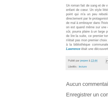
Un roman fait de sang et de vi
enfant de cœur. Un style littér
point qui m'a un peu rebuté
directement par le protagonist
de mal à embrayer dans l'hist
on est quand même sur une é
sûr, pourra plaire à un large 
de lire la suite, ce premier t
n'était pas mon premier choix d
à la bibliothèque communale
Lawrence
était une découver
Publié par
jeepee
à
13:44
Libellés :
lecture
Aucun commentai
Enregistrer un c