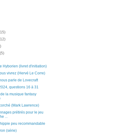
(15)
(12)
)
(5)
 Hyborien (livret d'initiation)
ous vivrez (Hervé Le Corre)
ous parle de Lovecraft
24, questions 16 à 31
, de la musique fantasy
e
écorché (Mark Lawrence)
nages prétirés pour le jeu
he ...
n hippie peu recommandable
on (série)