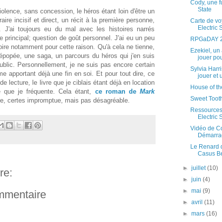
Cody, une f
State
olence, sans concession, le héros étant loin d'être un
aire incisif et direct, un récit à la première personne,
Carte de vo
Electric 
. J'ai toujours eu du mal avec les histoires narrés
e principal; question de goût personnel. J'ai eu un peu
RPGaDAY 20
oire notamment pour cette raison. Qu'à cela ne tienne,
Ezekiel, un
popée, une saga, un parcours du héros qui j'en suis
jouer pou
public. Personnellement, je ne suis pas encore certain
Sylvia Harr
ome apportant déjà une fin en soi. Et pour tout dire, ce
jouer et 
e lecture, le livre que je ciblais étant déjà en location
House of th
 que je fréquente. Cela étant,
ce roman de
Mark
Sweet Tooth 
te, certes impromptue, mais pas désagréable.
Ressources 
Electric 
Vidéo de Co
Démarrag
Le Renard d
Casus Bel
►
juillet
(10)
re:
►
juin
(4)
►
mai
(9)
ommentaire
►
avril
(11)
►
mars
(16)