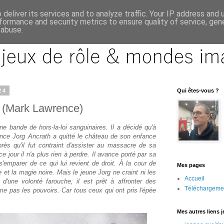
deliver its services and to analyze traffic. Your IP address and
formance and security metrics to ensure quality of service, ge
 abuse.
24
Qui êtes-vous ?
é (Mark Lawrence)
une bande de hors-la-loi sanguinaires. Il a décidé qu'à
prince Jorg Ancrath a quitté le château de son enfance
rès qu'il fut contraint d'assister au massacre de sa
e jour il n'a plus rien à perdre. Il avance porté par sa
s'emparer de ce qui lui revient de droit. À la cour de
Mes pages
se et la magie noire. Mais le jeune Jorg ne craint ni les
Accueil
d'une volonté farouche, il est prêt à affronter des
Téléchargeme
e pas les pouvoirs. Car tous ceux qui ont pris l'épée
Mes autres liens 