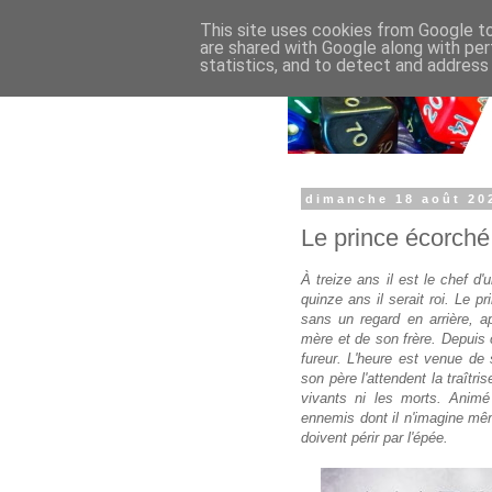
This site uses cookies from Google to 
are shared with Google along with per
statistics, and to detect and address
dimanche 18 août 20
Le prince écorch
À treize ans il est le chef d'
quinze ans il serait roi. Le 
sans un regard en arrière, ap
mère et de son frère. Depuis c
fureur. L'heure est venue de 
son père l'attendent la traîtri
vivants ni les morts. Animé 
ennemis dont il n'imagine mêm
doivent périr par l'épée.