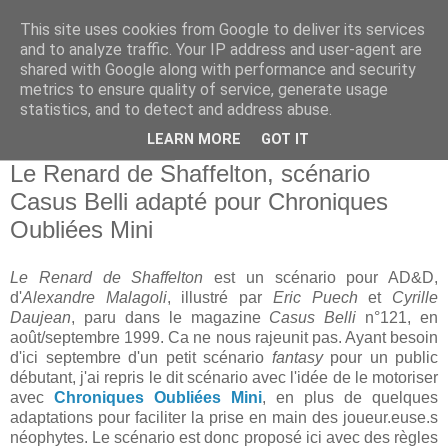
This site uses cookies from Google to deliver its services
and to analyze traffic. Your IP address and user-agent are
shared with Google along with performance and security
metrics to ensure quality of service, generate usage
statistics, and to detect and address abuse.
▼
LEARN MORE
GOT IT
samedi 3 août 2024
Le Renard de Shaffelton, scénario
Casus Belli adapté pour Chroniques
Oubliées Mini
Le Renard de Shaffelton
est un scénario pour AD&D,
d'
Alexandre Malagoli
, illustré par
Eric Puech
et
Cyrille
Daujean
, paru dans le magazine
Casus Belli
n°121, en
août/septembre 1999. Ca ne nous rajeunit pas. Ayant besoin
d'ici septembre d'un petit scénario
fantasy
pour un public
débutant, j'ai repris le dit scénario avec l'idée de le motoriser
avec
Chroniques Oubliées Mini
, en plus de quelques
adaptations pour faciliter la prise en main des joueur.euse.s
néophytes. Le scénario est donc proposé ici avec des règles