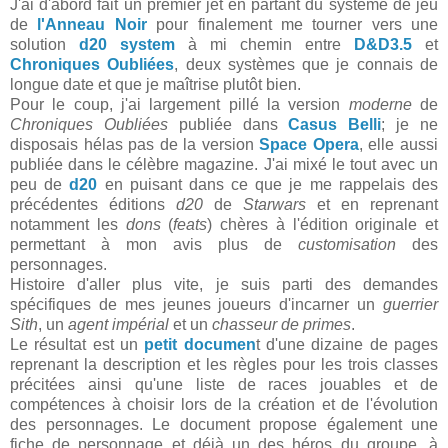
J'ai d'abord fait un premier jet en partant du système de jeu
de
l'Anneau Noir
pour finalement me tourner vers une
solution
d20 system
à mi chemin entre
D&D3.5
et
Chroniques Oubliées
, deux systèmes que je connais de
longue date et que je maîtrise plutôt bien.
Pour le coup, j'ai largement pillé la version
moderne
de
Chroniques Oubliées
publiée dans
Casus Belli
; je ne
disposais hélas pas de la version
Space Opera
, elle aussi
publiée dans le célèbre magazine. J'ai mixé le tout avec un
peu de
d20
en puisant dans ce que je me rappelais des
précédentes éditions
d20
de
Starwars
et en reprenant
notamment les
dons
(
feats
) chères à l'édition originale et
permettant à mon avis plus de
customisation
des
personnages.
Histoire d'aller plus vite, je suis parti des demandes
spécifiques de mes jeunes joueurs d'incarner un
guerrier
Sith
, un
agent impérial
et un
chasseur de primes
.
Le résultat est un
petit documen
t d'une dizaine de pages
reprenant la description et les règles pour les trois classes
précitées ainsi qu'une liste de races jouables et de
compétences à choisir lors de la création et de l'évolution
des personnages. Le document propose également une
fiche de personnage et déjà un des héros du groupe, à