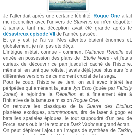
Je l'attendait après une certaine fébrilité.
Rogue One
allait
me réconcilier avec l'univers de
Starwars
ou m'en dégoûter
à jamais, tant ma déception avait été grande après le
désastreux épisode VII
de l'année passée.
Et ça y est, je l'ai vu. Mes attentes étaient énormes et,
globalement, je n'ai pas été déçu.
L'intrigue m'était connue - comment l'
Alliance Rebelle
est
entrée en possession des plans de l'
Etoile Noire
- et j'étais
curieux de découvrir ce pan jusqu'ici caché de l'histoire,
même si, en tant que rôliste, j'avais déjà joué plusieurs fois
différentes versions de ce moment crucial de la saga.
Pour le coup, l'histoire se tient; on suit avec intérêt les
péripéties qui amènent la jeune
Jyn Erso
(jouée par
Felicity
Jones
) à rejoindre la
Rébellion
et à finalement être à
l'initiative de la fameuse mission
Rogue One
.
On retrouve les classiques de la
Guerre des Etoiles
:
planètes exotiques,
stormtroopers
, tirs de laser à gogo et
batailles spatiales épiques, le tout saupoudré d'un peu de
Force, sans oublier le retour de
Dark Vador
sur grand écran.
On peut déplorer l'ajout en images de synthèse de
Tarkin
,