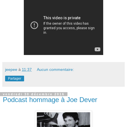
jeepee
à
11:37
Aucun commentaire:
Partager
vendredi 30 décembre 2016
Podcast hommage à Joe Dever