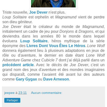
Triste nouvelle,
Joe Dever
n'est plus.
Loup Solitaire
est orphelin et
Magnamund
vient de perdre
son dieu géniteur.
Joe Dever
était le créateur du monde de
Magnamund
,
initialement un cadre de jeu pour
Donjons & Dragons
, et qui
deviendra dans les années 80 le monde dans lequel
évoluera
Loup Solitaire
, héros mythique de la série
éponyme des
Livres Dont Vous Êtes Le Héros
.
Lone Wolf
donnera également lieu à plusieurs adaptations en jeux de
rôle ou d'aventure, le dernier en date étant
Lone Wolf
Adventure Game
chez
Cubicle 7
dont j'ai déjà parlé dans un
précédent article
. Avec le décès de
Joe Dever
, c'est un
grand nom des jeux d'aventure et des mondes imaginaires
qui disparaît, comme l'avaient été avant lui des auteurs
comme
Gary Gygax
ou
Dave Arneson
.
jeepee
à
23:11
Aucun commentaire:
Partager