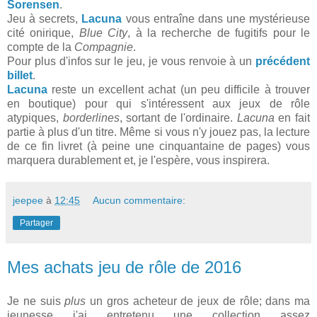
Sorensen
.
Jeu à secrets,
Lacuna
vous entraîne dans une mystérieuse
cité onirique,
Blue City
, à la recherche de fugitifs pour le
compte de la
Compagnie
.
Pour plus d'infos sur le jeu, je vous renvoie à un
précédent
billet
.
Lacuna
reste un excellent achat (un peu difficile à trouver
en boutique) pour qui s'intéressent aux jeux de rôle
atypiques,
borderlines
, sortant de l'ordinaire.
Lacuna
en fait
partie à plus d'un titre. Même si vous n'y jouez pas, la lecture
de ce fin livret (à peine une cinquantaine de pages) vous
marquera durablement et, je l'espère, vous inspirera.
jeepee
à
12:45
Aucun commentaire:
Partager
Mes achats jeu de rôle de 2016
Je ne suis
plus
un gros acheteur de jeux de rôle; dans ma
jeunesse j'ai entretenu une collection assez