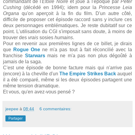
commandant de l'
Etoile Noire
et joué à l'époque par
Peter
Cushing
(décédé en 1994); idem pour la
Princesse Leia
Organa
qu'on aperçoit à la fin du film. D'un autre côté,
difficile de proposer cet épisode raccord sans y inclure ces
deux personnages emblématiques. Je reste dubitatif sur ce
point. L'utilisation du CGI s'imposait sans doute, à moins de
trouver des
vrais
sosies
humains
.
Pour en revenir aux premières lignes de ce billet, je dirais
que
Rogue One
ne m'a pas tout à fait réconcilié avec la
franchise
Starwars
mais ne m'a pas non plus dégoûté à
jamais de la saga.
C'est une épisode de bonne facture mais qui n'arrive pas
(encore) à la cheville d'un
The Empire Strikes Back
auquel
il a été comparé, même si les deux épisodes partagent une
même tension dramatique.
Et vous, qu'en avez-vous pensé ?
jeepee
à
08:44
6 commentaires:
Partager