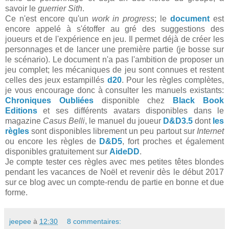
savoir le
guerrier Sith
.
Ce n'est encore qu'un
work in progress
; le
document
est
encore appelé à s'étoffer au gré des suggestions des
joueurs et de l'expérience en jeu. Il permet déjà de créer les
personnages et de lancer une première partie (je bosse sur
le scénario). Le document n'a pas l'ambition de proposer un
jeu complet; les mécaniques de jeu sont connues et restent
celles des jeux estampillés
d20
. Pour les règles complètes,
je vous encourage donc à consulter les manuels existants:
Chroniques Oubliées
disponible chez
Black Book
Editions
et ses différents avatars disponibles dans le
magazine
Casus Belli
, le manuel du joueur
D&D3.5
dont
les
règles
sont disponibles librement un peu partout sur
Internet
ou encore les règles de
D&D5
, fort proches et également
disponibles gratuitement sur
AideDD
.
Je compte tester ces règles avec mes petites têtes blondes
pendant les vacances de Noël et revenir dès le début 2017
sur ce blog avec un compte-rendu de partie en bonne et due
forme.
jeepee
à
12:30
8 commentaires: