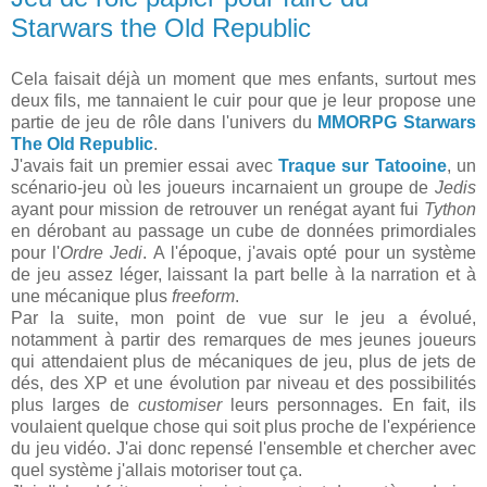
Starwars the Old Republic
Cela faisait déjà un moment que mes enfants, surtout mes
deux fils, me tannaient le cuir pour que je leur propose une
partie de jeu de rôle dans l'univers du
MMORPG
Starwars
The Old Republic
.
J'avais fait un premier essai avec
Traque sur Tatooine
, un
scénario-jeu où les joueurs incarnaient un groupe de
Jedis
ayant pour mission de retrouver un renégat ayant fui
Tython
en dérobant au passage un cube de données primordiales
pour l'
Ordre Jedi
. A l'époque, j'avais opté pour un système
de jeu assez léger, laissant la part belle à la narration et à
une mécanique plus
freeform
.
Par la suite, mon point de vue sur le jeu a évolué,
notamment à partir des remarques de mes jeunes joueurs
qui attendaient plus de mécaniques de jeu, plus de jets de
dés, des XP et une évolution par niveau et des possibilités
plus larges de
customiser
leurs personnages. En fait, ils
voulaient quelque chose qui soit plus proche de l'expérience
du jeu vidéo. J'ai donc repensé l'ensemble et chercher avec
quel système j'allais motoriser tout ça.