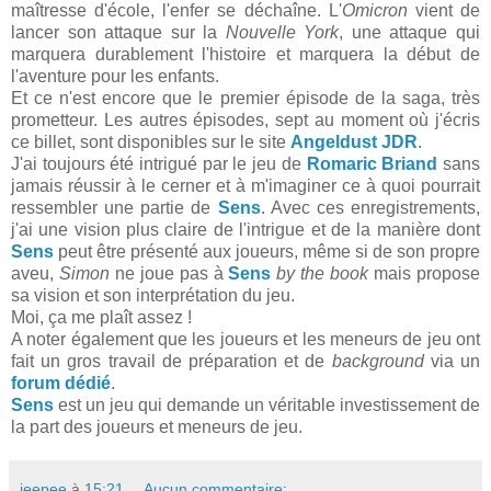
maîtresse d'école, l'enfer se déchaîne. L'
Omicron
vient de
lancer son attaque sur la
Nouvelle York
, une attaque qui
marquera durablement l'histoire et marquera la début de
l'aventure pour les enfants.
Et ce n'est encore que le premier épisode de la saga, très
prometteur. Les autres épisodes, sept au moment où j'écris
ce billet, sont disponibles sur le site
Angeldust JDR
.
J'ai toujours été intrigué par le jeu de
Romaric Briand
sans
jamais réussir à le cerner et à m'imaginer ce à quoi pourrait
ressembler une partie de
Sens
. Avec ces enregistrements,
j'ai une vision plus claire de l'intrigue et de la manière dont
Sens
peut être présenté aux joueurs, même si de son propre
aveu,
Simon
ne joue pas à
Sens
by the book
mais propose
sa vision et son interprétation du jeu.
Moi, ça me plaît assez !
A noter également que les joueurs et les meneurs de jeu ont
fait un gros travail de préparation et de
background
via un
forum dédié
.
Sens
est un jeu qui demande un véritable investissement de
la part des joueurs et meneurs de jeu.
jeepee
à
15:21
Aucun commentaire: