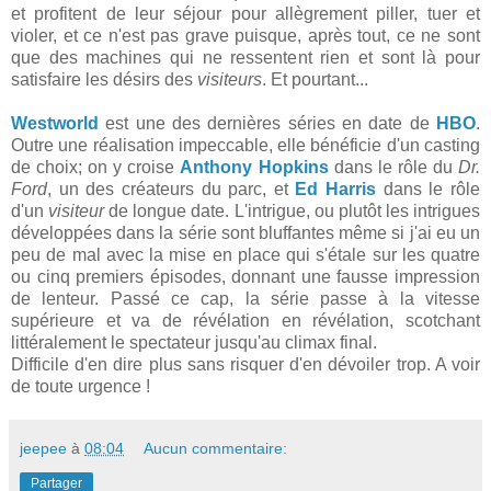
et profitent de leur séjour pour allègrement piller, tuer et
violer, et ce n'est pas grave puisque, après tout, ce ne sont
que des machines qui ne ressentent rien et sont là pour
satisfaire les désirs des
visiteurs
. Et pourtant...
Westworld
est une des dernières séries en date de
HBO
.
Outre une réalisation impeccable, elle bénéficie d'un casting
de choix; on y croise
Anthony Hopkins
dans le rôle du
Dr.
Ford
, un des créateurs du parc, et
Ed Harris
dans le rôle
d'un
visiteur
de longue date. L'intrigue, ou plutôt les intrigues
développées dans la série sont bluffantes même si j'ai eu un
peu de mal avec la mise en place qui s'étale sur les quatre
ou cinq premiers épisodes, donnant une fausse impression
de lenteur. Passé ce cap, la série passe à la vitesse
supérieure et va de révélation en révélation, scotchant
littéralement le spectateur jusqu'au climax final.
Difficile d'en dire plus sans risquer d'en dévoiler trop. A voir
de toute urgence !
jeepee
à
08:04
Aucun commentaire:
Partager