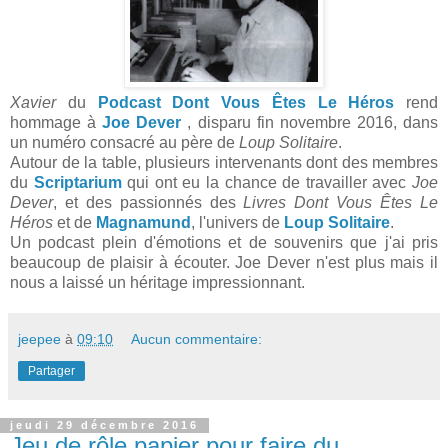
Xavier
du
Podcast Dont Vous Êtes Le Héros
rend
hommage à
Joe Dever
, disparu fin novembre 2016, dans
un numéro consacré au père de
Loup Solitaire
.
Autour de la table, plusieurs intervenants dont des membres
du
Scriptarium
qui ont eu la chance de travailler avec
Joe
Dever
, et des passionnés des
Livres Dont Vous Êtes Le
Héros
et de
Magnamund
, l'univers de
Loup Solitaire
.
Un podcast plein d'émotions et de souvenirs que j'ai pris
beaucoup de plaisir à écouter. Joe Dever n'est plus mais il
nous a laissé un héritage impressionnant.
jeepee
à
09:10
Aucun commentaire:
Partager
jeudi 29 décembre 2016
Jeu de rôle papier pour faire du