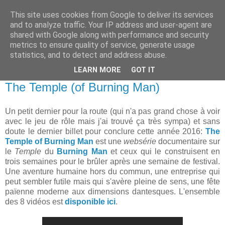
This site uses cookies from Google to deliver its services
and to analyze traffic. Your IP address and user-agent are
shared with Google along with performance and security
metrics to ensure quality of service, generate usage
statistics, and to detect and address abuse.
▼
LEARN MORE
GOT IT
samedi 31 décembre 2016
The Temple (of Burning Man)
Un petit dernier pour la route (qui n'a pas grand chose à voir
avec le jeu de rôle mais j'ai trouvé ça très sympa) et sans
doute le dernier billet pour conclure cette année 2016:
The
Temple of Burning Man
est une
websérie
documentaire sur
le
Temple
du
Burning Man
et ceux qui le construisent en
trois semaines pour le brûler après une semaine de festival.
Une aventure humaine hors du commun, une entreprise qui
peut sembler futile mais qui s'avère pleine de sens, une fête
païenne moderne aux dimensions dantesques. L'ensemble
des 8 vidéos est
disponible ici
.