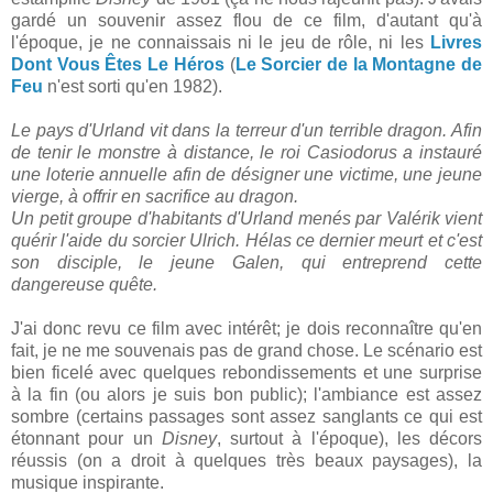
gardé un souvenir assez flou de ce film, d'autant qu'à
l'époque, je ne connaissais ni le jeu de rôle, ni les
Livres
Dont Vous Êtes Le Héros
(
Le Sorcier de la Montagne de
Feu
n'est sorti qu'en 1982).
Le pays d'Urland vit dans la terreur d'un terrible dragon. Afin
de tenir le monstre à distance, le roi Casiodorus a instauré
une loterie annuelle afin de désigner une victime, une jeune
vierge, à offrir en sacrifice au dragon.
Un petit groupe d'habitants d'Urland menés par Valérik vient
quérir l'aide du sorcier Ulrich. Hélas ce dernier meurt et c'est
son disciple, le jeune Galen, qui entreprend cette
dangereuse quête.
J'ai donc revu ce film avec intérêt; je dois reconnaître qu'en
fait, je ne me souvenais pas de grand chose. Le scénario est
bien ficelé avec quelques rebondissements et une surprise
à la fin (ou alors je suis bon public); l'ambiance est assez
sombre (certains passages sont assez sanglants ce qui est
étonnant pour un
Disney
, surtout à l'époque), les décors
réussis (on a droit à quelques très beaux paysages), la
musique inspirante.