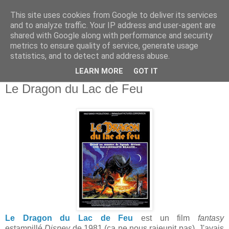
This site uses cookies from Google to deliver its services
and to analyze traffic. Your IP address and user-agent are
shared with Google along with performance and security
metrics to ensure quality of service, generate usage
statistics, and to detect and address abuse.
▼
LEARN MORE
GOT IT
vendredi 21 octobre 2016
Le Dragon du Lac de Feu
Le Dragon du Lac de Feu
est un film
fantasy
estampillé
Disney
de 1981 (ça ne nous rajeunit pas). J'avais