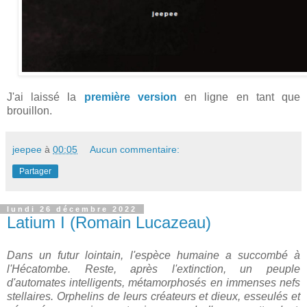
J'ai laissé la
première version
en ligne en tant que
brouillon.
jeepee
à
00:05
Aucun commentaire:
Partager
lundi 26 décembre 2022
Latium I (Romain Lucazeau)
Dans un futur lointain, l'espèce humaine a succombé à
l'Hécatombe. Reste, après l'extinction, un peuple
d'automates intelligents, métamorphosés en immenses nefs
stellaires. Orphelins de leurs créateurs et dieux, esseulés et