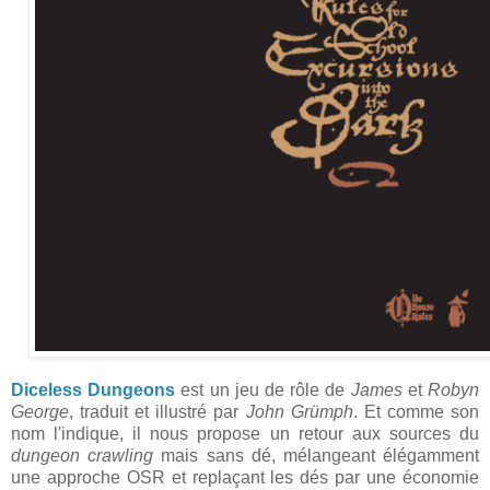
Diceless Dungeons
est un jeu de rôle de
James
et
Robyn
George
, traduit et illustré par
John Grümph
. Et comme son
nom l'indique, il nous propose un retour aux sources du
dungeon crawling
mais sans dé, mélangeant élégamment
une approche OSR et replaçant les dés par une économie