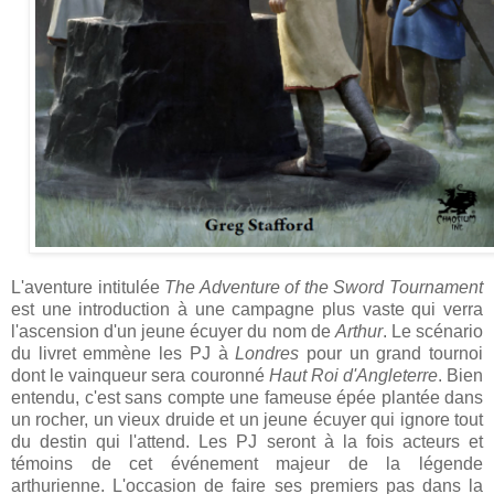
L'aventure intitulée
The Adventure of the Sword Tournament
est une introduction à une campagne plus vaste qui verra
l'ascension d'un jeune écuyer du nom de
Arthur
. Le scénario
du livret emmène les PJ à
Londres
pour un grand tournoi
dont le vainqueur sera couronné
Haut Roi d'Angleterre
. Bien
entendu, c'est sans compte une fameuse épée plantée dans
un rocher, un vieux druide et un jeune écuyer qui ignore tout
du destin qui l'attend. Les PJ seront à la fois acteurs et
témoins de cet événement majeur de la légende
arthurienne. L'occasion de faire ses premiers pas dans la