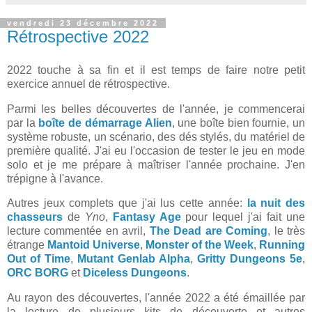
vendredi 23 décembre 2022
Rétrospective 2022
2022 touche à sa fin et il est temps de faire notre petit
exercice annuel de rétrospective.
Parmi les belles découvertes de l'année, je commencerai
par la
boîte de démarrage Alien
, une boîte bien fournie, un
système robuste, un scénario, des dés stylés, du matériel de
première qualité. J'ai eu l'occasion de tester le jeu en mode
solo et je me prépare à maîtriser l'année prochaine. J'en
trépigne à l'avance.
Autres jeux complets que j'ai lus cette année:
la nuit des
chasseurs
de
Yno
,
Fantasy Age
pour lequel j'ai fait une
lecture commentée en avril,
The Dead are Coming
, le très
étrange
Mantoid Universe
,
Monster of the Week
,
Running
Out of Time
,
Mutant Genlab Alpha
,
Gritty Dungeons 5e
,
ORC BORG
et
Diceless Dungeons
.
Au rayon des découvertes, l'année 2022 a été émaillée par
la lecture de plusieurs kits de découverte et autres