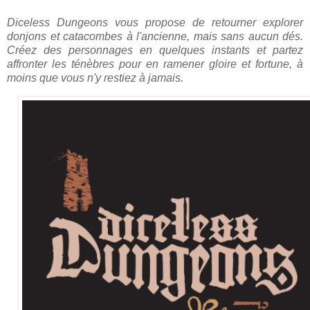
Diceless Dungeons vous propose de retourner explorer
donjons et catacombes à l'ancienne, mais sans aucun dés.
Créez des personnages en quelques instants et partez
affronter les ténèbres pour en ramener gloire et fortune, à
moins que vous n'y restiez à jamais.