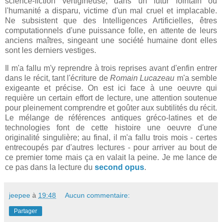
science-fiction vertigineuse, dans un futur lointain où
l'humanité a disparu, victime d'un mal cruel et implacable.
Ne subsistent que des Intelligences Artificielles, êtres
computationnels d'une puissance folle, en attente de leurs
anciens maîtres, singeant une société humaine dont elles
sont les derniers vestiges.
Il m'a fallu m'y reprendre à trois reprises avant d'enfin entrer
dans le récit, tant l'écriture de
Romain Lucazeau
m'a semble
exigeante et précise. On est ici face à une oeuvre qui
requière un certain effort de lecture, une attention soutenue
pour pleinement comprendre et goûter aux subtilités du récit.
Le mélange de références antiques gréco-latines et de
technologies font de cette histoire une oeuvre d'une
originalité singulière; au final, il m'a fallu trois mois - certes
entrecoupés par d'autres lectures - pour arriver au bout de
ce premier tome mais ça en valait la peine. Je me lance de
ce pas dans la lecture du
second opus
.
jeepee
à
19:48
Aucun commentaire:
Partager