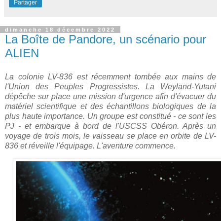
Partager
dimanche 18 décembre 2022
La Boîte de Pandore, un scénario pour
ALIEN
La colonie LV-836 est récemment tombée aux mains de
l'Union des Peuples Progressistes. La Weyland-Yutani
dépêche sur place une mission d'urgence afin d'évacuer du
matériel scientifique et des échantillons biologiques de la
plus haute importance. Un groupe est constitué - ce sont les
PJ - et embarque à bord de l'USCSS Obéron. Après un
voyage de trois mois, le vaisseau se place en orbite de LV-
836 et réveille l'équipage. L'aventure commence.