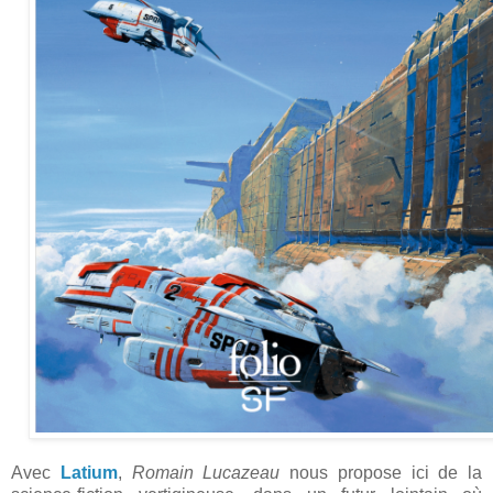
Avec
Latium
,
Romain Lucazeau
nous propose ici de la