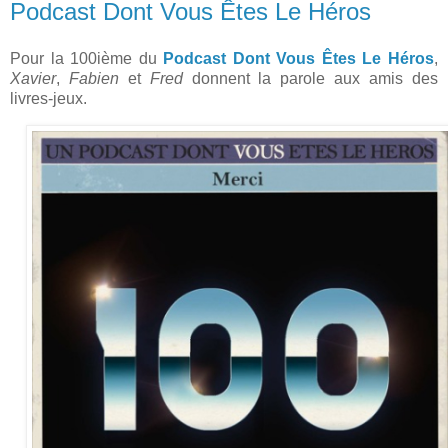
Podcast Dont Vous Êtes Le Héros
Pour la 100ième du
Podcast Dont Vous Êtes Le Héros
,
Xavier
,
Fabien
et
Fred
donnent la parole aux amis des
livres-jeux.