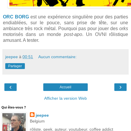
ORC BORG
est une expérience singulière pour des parties
endiablées, sur le pouce, sans prise de tête, sur une
ambiance très rock métal. Pourquoi pas pour jouer des
orks
motorisés dans un monde
post-apo
. Un OVNI rôlistique
amusant. A tester.
jeepee
à
00:51
Aucun commentaire:
Partager
‹
›
Accueil
Afficher la version Web
Qui êtes-vous ?
jeepee
Belgium
rôliste, geek, auteur, youtubeur, coffee addict