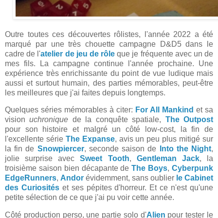
Outre toutes ces découvertes rôlistes, l'année 2022 a été
marqué par une très chouette campagne D&D5 dans le
cadre de l'
atelier de jeu de rôle
que je fréquente avec un de
mes fils. La campagne continue l'année prochaine. Une
expérience très enrichissante du point de vue ludique mais
aussi et surtout humain, des parties mémorables, peut-être
les meilleures que j'ai faites depuis longtemps.
Quelques séries mémorables à citer:
For All Mankind
et sa
vision
uchronique
de la conquête spatiale,
The Outpost
pour son histoire et malgré un côté low-cost, la fin de
l'excellente série
The Expanse
, avis un peu plus mitigé sur
la fin de
Snowpiercer
, seconde saison de
Into the Night
,
jolie surprise avec
Sweet Tooth
,
Gentleman Jack
, la
troisième saison bien décapante de
The Boys
,
Cyberpunk
EdgeRunners
,
Andor
évidemment, sans oublier
le Cabinet
des Curiosités
et ses pépites d'horreur. Et ce n'est qu'une
petite sélection de ce que j'ai pu voir cette année.
Côté production perso, une partie solo d'
Alien
pour tester le