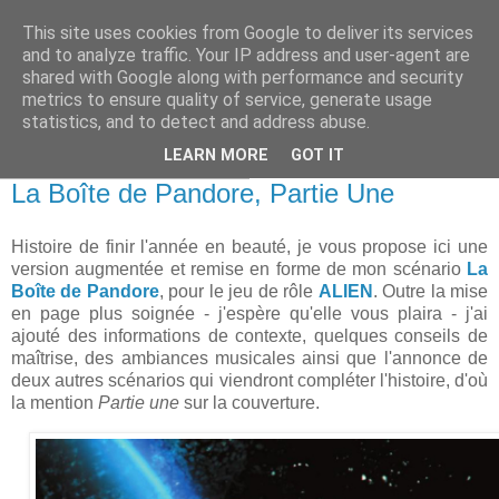
This site uses cookies from Google to deliver its services
and to analyze traffic. Your IP address and user-agent are
shared with Google along with performance and security
metrics to ensure quality of service, generate usage
statistics, and to detect and address abuse.
▼
LEARN MORE
GOT IT
samedi 31 décembre 2022
La Boîte de Pandore, Partie Une
Histoire de finir l'année en beauté, je vous propose ici une
version augmentée et remise en forme de mon scénario
La
Boîte de Pandore
, pour le jeu de rôle
ALIEN
. Outre la mise
en page plus soignée - j'espère qu'elle vous plaira - j'ai
ajouté des informations de contexte, quelques conseils de
maîtrise, des ambiances musicales
ainsi que l'annonce de
deux autres scénarios qui viendront compléter l'histoire, d'où
la mention
Partie une
sur la couverture.