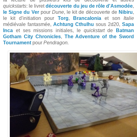
quickstarts
: le livret
découverte du jeu de rôle d'Asmodée
,
le Signe du Ver
pour
Dune
, le kit de découverte de
Nibiru
,
le kit d'initiation pour
Torg
,
Brancalonia
et son
Italie
médiévale fantasmée,
Achtung Cthulhu
sous 2d20,
Sapa
Inca
et ses missions initiales, le
quickstart
de
Batman
Gotham City Chronicles
,
The Adventure of the Sword
Tournament
pour
Pendragon.