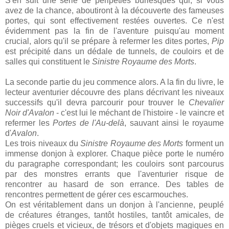
S'en suit une série de péripéties burlesques qui, si vous
avez de la chance, aboutiront à la découverte des fameuses
portes, qui sont effectivement restées ouvertes. Ce n'est
évidemment pas la fin de l'aventure puisqu'au moment
crucial, alors qu'il se prépare à refermer les dites portes,
Pip
est précipité dans un dédale de tunnels, de couloirs et de
salles qui constituent le
Sinistre Royaume des Morts
.
La seconde partie du jeu commence alors. A la fin du livre, le
lecteur aventurier découvre des plans décrivant les niveaux
successifs qu'il devra parcourir pour trouver le
Chevalier
Noir d'Avalon
- c'est lui le méchant de l'histoire - le vaincre et
refermer les
Portes de l'Au-delà
, sauvant ainsi le royaume
d'
Avalon
.
Les trois niveaux du
Sinistre Royaume des Morts
forment un
immense donjon à explorer. Chaque pièce porte le numéro
du paragraphe correspondant; les couloirs sont parcourus
par des monstres errants que l'aventurier risque de
rencontrer au hasard de son errance. Des tables de
rencontres permettent de gérer ces escarmouches.
On est véritablement dans un donjon à l'ancienne, peuplé
de créatures étranges, tantôt hostiles, tantôt amicales, de
pièges cruels et vicieux, de trésors et d'objets magiques en