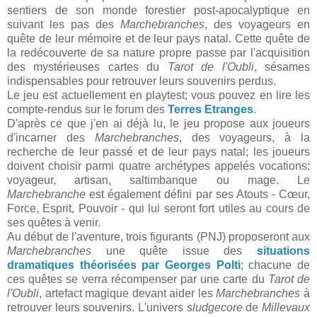
sentiers de son monde forestier post-apocalyptique en
suivant les pas des
Marchebranches
, des voyageurs en
quête de leur mémoire et de leur pays natal. Cette quête de
la redécouverte de sa nature propre passe par l'acquisition
des mystérieuses cartes du
Tarot de l'Oubli
, sésames
indispensables pour retrouver leurs souvenirs perdus.
Le jeu est actuellement en playtest; vous pouvez en lire les
compte-rendus sur le forum des
Terres Etranges
.
D'après ce que j'en ai déjà lu, le jeu propose aux joueurs
d'incarner des
Marchebranches
, des voyageurs, à la
recherche de leur passé et de leur pays natal; les joueurs
doivent choisir parmi quatre archétypes appelés vocations:
voyageur, artisan, saltimbanque ou mage. Le
Marchebranche
est également défini par ses Atouts - Cœur,
Force, Esprit, Pouvoir - qui lui seront fort utiles au cours de
ses quêtes à venir.
Au début de l'aventure, trois figurants (PNJ) proposeront aux
Marchebranches
une quête issue des
situations
dramatiques théorisées par Georges Polti
; chacune de
ces quêtes se verra récompenser par une carte du
Tarot de
l'Oubli
, artefact magique devant aider les
Marchebranches
à
retrouver leurs souvenirs. L'univers
sludgecore
de
Millevaux