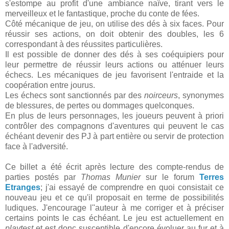
s'estompe au profit d'une ambiance naïve, tirant vers le
merveilleux et le fantastique, proche du conte de fées.
Côté mécanique de jeu, on utilise des dés à six faces. Pour
réussir ses actions, on doit obtenir des doubles, les 6
correspondant à des réussites particulières.
Il est possible de donner des dés à ses coéquipiers pour
leur permettre de réussir leurs actions ou atténuer leurs
échecs. Les mécaniques de jeu favorisent l'entraide et la
coopération entre jourus.
Les échecs sont sanctionnés par des
noirceurs
, synonymes
de blessures, de pertes ou dommages quelconques.
En plus de leurs personnages, les joueurs peuvent à priori
contrôler des compagnons d'aventures qui peuvent le cas
échéant devenir des PJ à part entière ou servir de protection
face à l'adversité.
Ce billet a été écrit après lecture des compte-rendus de
parties postés par
Thomas Munier
sur le forum
Terres
Etranges
; j'ai essayé de comprendre en quoi consistait ce
nouveau jeu et ce qu'il proposait en terme de possibilités
ludiques. J'encourage l''auteur à me corriger et à préciser
certains points le cas échéant. Le jeu est actuellement en
playtest
et est donc susceptible d'encore évoluer au fur et à