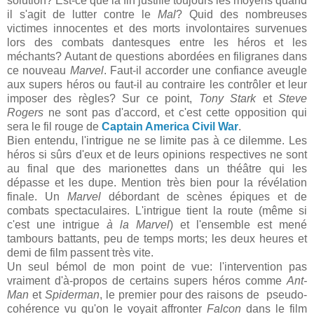
solution? Est-ce que la fin justifie toujours les moyens quand
il s'agit de lutter contre le
Mal
? Quid des nombreuses
victimes innocentes et des morts involontaires survenues
lors des combats dantesques entre les héros et les
méchants? Autant de questions abordées en filigranes dans
ce nouveau
Marvel
. Faut-il accorder une confiance aveugle
aux supers héros ou faut-il au contraire les contrôler et leur
imposer des règles? Sur ce point,
Tony Stark
et
Steve
Rogers
ne sont pas d'accord, et c'est cette opposition qui
sera le fil rouge de
Captain America Civil War
.
Bien entendu, l'intrigue ne se limite pas à ce dilemme. Les
héros si sûrs d'eux et de leurs opinions respectives ne sont
au final que des marionettes dans un théâtre qui les
dépasse et les dupe. Mention très bien pour la révélation
finale. Un
Marvel
débordant de scènes épiques et de
combats spectaculaires. L'intrigue tient la route (même si
c'est une intrigue
à la Marvel
) et l'ensemble est mené
tambours battants, peu de temps morts; les deux heures et
demi de film passent très vite.
Un seul bémol de mon point de vue: l'intervention pas
vraiment d'à-propos de certains supers héros comme
Ant-
Man
et
Spiderman
, le premier pour des raisons de pseudo-
cohérence vu qu'on le voyait affronter
Falcon
dans le film