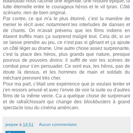
Baahubali
nous raconte une légende, une histoire épique, la
lutte éternelle entre le courageux héros et le vil tyran. Côté
scénario, rien de bien original.
Par contre, ce qui m'a le plus étonné, c'est la manière de
mener le récit avec notamment les interludes de danses et
de chants. On m'avait prévenu que les films indiens en
étaient truffés mais ça surprend malgré tout. Cela dit, si on
se laisse prendre au jeu, ce n'est pas si gênant et ça ajoute
un côté léger au drame. Une autre chose assez surprenante,
c'est la place des héros, plus grands que nature, presque
pourvus de pouvoirs divins: il suffit de voir les scènes de
combat pour s'en persuader. Ce sont eux, les héros, pas de
doute là dessus, et les hommes de main et soldats du
méchant prennent très cher.
Pour ma part, c'était une expérience que je voulais tenter et
j'en ressors amusé et avec l'envie de voir la suite ou d'autres
films de la même veine. Ca a quelque chose de surprenant
et de rafraîchissant qui change des
blockbusters
à grand
spectacle issu du cinéma américain.
jeepee
à
14:51
Aucun commentaire: