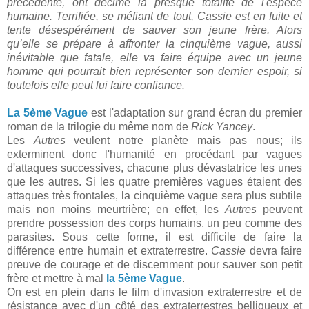
précédente, ont décimé la presque totalité de l'espèce
humaine. Terrifiée, se méfiant de tout, Cassie est en fuite et
tente désespérément de sauver son jeune frère. Alors
qu’elle se prépare à affronter la cinquième vague, aussi
inévitable que fatale, elle va faire équipe avec un jeune
homme qui pourrait bien représenter son dernier espoir, si
toutefois elle peut lui faire confiance.
La 5ème Vague
est l'adaptation sur grand écran du premier
roman de la trilogie du même nom de
Rick Yancey
.
Les
Autres
veulent notre planète mais pas nous; ils
exterminent donc l'humanité en procédant par vagues
d'attaques successives, chacune plus dévastatrice les unes
que les autres. Si les quatre premières vagues étaient des
attaques très frontales, la cinquième vague sera plus subtile
mais non moins meurtrière; en effet, les
Autres
peuvent
prendre possession des corps humains, un peu comme des
parasites. Sous cette forme, il est difficile de faire la
différence entre humain et extraterrestre.
Cassie
devra faire
preuve de courage et de discernment pour sauver son petit
frère et mettre à mal
la 5ème Vague
.
On est en plein dans le film d'invasion extraterrestre et de
résistance avec d'un côté des extraterrestres belliqueux et