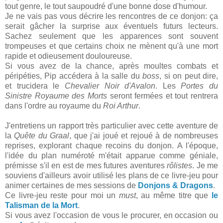
tout genre, le tout saupoudré d'une bonne dose d'humour.
Je ne vais pas vous décrire les rencontres de ce donjon: ça
serait gâcher la surprise aux éventuels futurs lecteurs.
Sachez seulement que les apparences sont souvent
trompeuses et que certains choix ne mènent qu'à une mort
rapide et odieusement douloureuse.
Si vous avez de la chance, après moultes combats et
péripéties, Pip accédera à la salle du
boss
, si on peut dire,
et trucidera le
Chevalier Noir d'Avalon
. Les
Portes du
Sinistre Royaume des Morts
seront fermées et tout rentrera
dans l'ordre au royaume du
Roi Arthur
.
J'entretiens un rapport très particulier avec cette aventure de
la
Quête du Graal
, que j'ai joué et rejoué à de nombreuses
reprises, explorant chaque recoins du donjon. A l'époque,
l'idée du plan numéroté m'était apparue comme géniale,
prémisse s'il en est de mes futures aventures
rôlistes
. Je me
souviens d'ailleurs avoir utilisé les plans de ce livre-jeu pour
animer certaines de mes sessions de
Donjons & Dragons
.
Ce livre-jeu reste pour moi un
must
, au même titre que
le
Talisman de la Mort
.
Si vous avez l'occasion de vous le procurer, en occasion ou