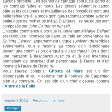
aucune surprise. Les scènes de carnage sont juste
gores
et
les combats fades et mous. Les décors sentent le carton
pâte et les costumes et maquillages des possédés sont une
belle référence à la mode gothique/sadomasochiste avec un
petite dose de rock et de métal. D'ailleurs, les musiques sont
composés par
John Carpenter
himself
.
L'histoire commence alors que la lieutenant
Mélanie Ballard
est retrouvée inconsciente dans un train en provenance de
Shining Canyon
, apparemment unique survivant de terribles
événements, qu'elle raconte au cours d'un témoignage
devant une commission d'enquête du
Matriarcat
. On a donc
une narration à
flashbacks
avec ça et là des interludes
permettant de
switcher
d'un personnage à l'autre et d'un
moment à l'autre de l'histoire.
Vous l'aurez compris:
Ghosts of Mars
est un film
dispensable et qui n'apporte rien à l'oeuvre de
Carpenter
,
bien au contraire. On est loin d'un chef d'oeuvre comme
l'Antre de la Folie
.
jeepee
à
20:51
Aucun commentaire:
Partager