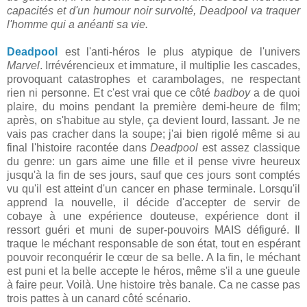
capacités et d'un humour noir survolté, Deadpool va traquer
l'homme qui a anéanti sa vie.
Deadpool
est l'anti-héros le plus atypique de l'univers
Marvel
. Irrévérencieux et immature, il multiplie les cascades,
provoquant catastrophes et carambolages, ne respectant
rien ni personne. Et c'est vrai que ce côté
badboy
a de quoi
plaire, du moins pendant la première demi-heure de film;
après, on s'habitue au style, ça devient lourd, lassant. Je ne
vais pas cracher dans la soupe; j'ai bien rigolé même si au
final l'histoire racontée dans
Deadpool
est assez classique
du genre: un gars aime une fille et il pense vivre heureux
jusqu'à la fin de ses jours, sauf que ces jours sont comptés
vu qu'il est atteint d'un cancer en phase terminale. Lorsqu'il
apprend la nouvelle, il décide d'accepter de servir de
cobaye à une expérience douteuse, expérience dont il
ressort guéri et muni de super-pouvoirs MAIS défiguré. Il
traque le méchant responsable de son état, tout en espérant
pouvoir reconquérir le cœur de sa belle. A la fin, le méchant
est puni et la belle accepte le héros, même s'il a une gueule
à faire peur. Voilà. Une histoire très banale. Ca ne casse pas
trois pattes à un canard côté scénario.