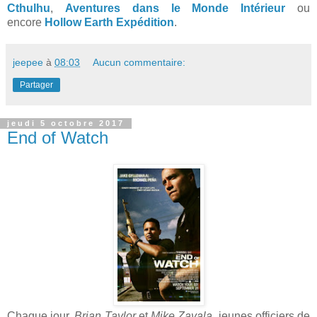
Cthulhu
,
Aventures dans le Monde Intérieur
ou
encore
Hollow Earth Expédition
.
jeepee
à
08:03
Aucun commentaire:
Partager
jeudi 5 octobre 2017
End of Watch
Chaque jour,
Brian Taylor
et
Mike Zavala
, jeunes officiers de