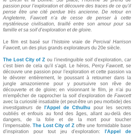
passion pour l’exploration et découvre des traces de ce qu’il
pense être une cité perdue très ancienne. De retour en
Angleterre, Fawcett n’a de cesse de penser à cette
mystérieuse civilisation, tiraillé entre son amour pour sa
famille et sa soif d’exploration et de gloire.
Le film est basé sur l’histoire vraie de
Percival Harrison
Fawcett
, un des plus grands explorateurs du 20e siècle.
The Lost City of Z
ou l'inextinguible soif d'exploration, car
c'est bien de cela qu'il s'agit. Le héros,
Percy Fawcett
, se
découvre une passion pour l'exploration et cette passion va
le dévorer entièrement, le poussant à retourner dans la
jungle amazonienne pour y poursuivre son rêve de
découverte et de gloire; en visionnant le film, je n'ai pu
m'empêcher de rapprocher la soif d'exploration de
Fawcett
avec la curiosité insatiable (et peut-être un peu morbide) des
investigateurs
de
l'Appel de Cthulhu
pour les secrets
oubliés et enfouis au fond des âges, allant au-delà des
dangers, de la folie et de la mort pour toucher
l'impensable.
The Lost City of Z
offre une formidable base
d'inspiration pour tout jeu d'exploration:
l'Appel de