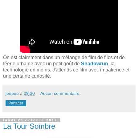
On est clairement dans un mélange de film de flics et de
féerie urbaine avec un petit goût de
Shadowrun
, la
technologie en moins. J'attends ce film avec impatience et
une certaine curiosité.
jeepee
à
09:30
Aucun commentaire:
Partager
lundi 23 octobre 2017
La Tour Sombre