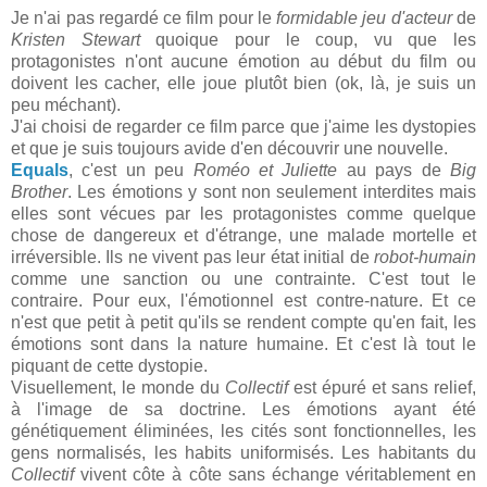
Je n'ai pas regardé ce film pour le
formidable jeu d'acteur
de
Kristen Stewart
quoique pour le coup, vu que les
protagonistes n'ont aucune émotion au début du film ou
doivent les cacher, elle joue plutôt bien (ok, là, je suis un
peu méchant).
J'ai choisi de regarder ce film parce que j'aime les dystopies
et que je suis toujours avide d'en découvrir une nouvelle.
Equals
, c'est un peu
Roméo et Juliette
au pays de
Big
Brother
. Les émotions y sont non seulement interdites mais
elles sont vécues par les protagonistes comme quelque
chose de dangereux et d'étrange, une malade mortelle et
irréversible. Ils ne vivent pas leur état initial de
robot-humain
comme une sanction ou une contrainte. C'est tout le
contraire. Pour eux, l'émotionnel est contre-nature. Et ce
n'est que petit à petit qu'ils se rendent compte qu'en fait, les
émotions sont dans la nature humaine. Et c'est là tout le
piquant de cette dystopie.
Visuellement, le monde du
Collectif
est épuré et sans relief,
à l'image de sa doctrine. Les émotions ayant été
génétiquement éliminées, les cités sont fonctionnelles, les
gens normalisés, les habits uniformisés. Les habitants du
Collectif
vivent côte à côte sans échange véritablement en