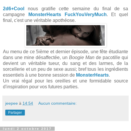
2d6+Cool
nous gratifie cette semaine du final de sa
campagne
MonsterHearts FuckYouVeryMuch
. Et quel
final, c'est une véritable apothéose.
Au menu de ce 5ième et dernier épisode, une fête étudiante
dans une mine désaffectée, un
Boogie Man
de pacotille qui
devient un véritable tueur, du sang et des larmes, de la
sorcellerie et un peu de sexe aussi; bref tous les ingrédients
essentiels à une bonne session de
MonsterHearts
.
Un vrai régal pour les oreilles et une formidable source
d'inspiration pour vos futures parties.
jeepee
à
14:54
Aucun commentaire:
Partager
lundi 2 octobre 2017