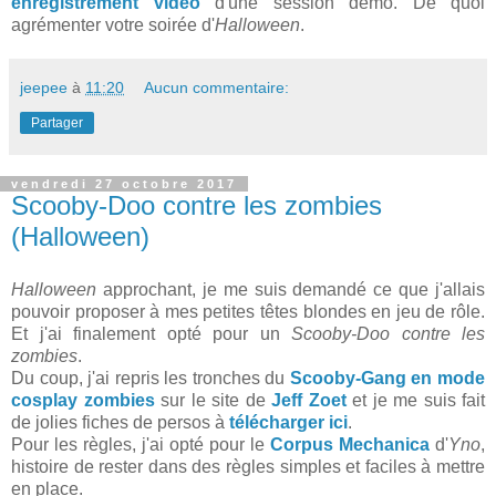
enregistrement vidéo
d'une session démo. De quoi
agrémenter votre soirée d'
Halloween
.
jeepee
à
11:20
Aucun commentaire:
Partager
vendredi 27 octobre 2017
Scooby-Doo contre les zombies
(Halloween)
Halloween
approchant, je me suis demandé ce que j'allais
pouvoir proposer à mes petites têtes blondes en jeu de rôle.
Et j'ai finalement opté pour un
Scooby-Doo contre les
zombies
.
Du coup, j'ai repris les tronches du
Scooby-Gang en mode
cosplay zombies
sur le site de
Jeff Zoet
et je me suis fait
de jolies fiches de persos à
télécharger ici
.
Pour les règles, j'ai opté pour le
Corpus Mechanica
d'
Yno
,
histoire de rester dans des règles simples et faciles à mettre
en place.