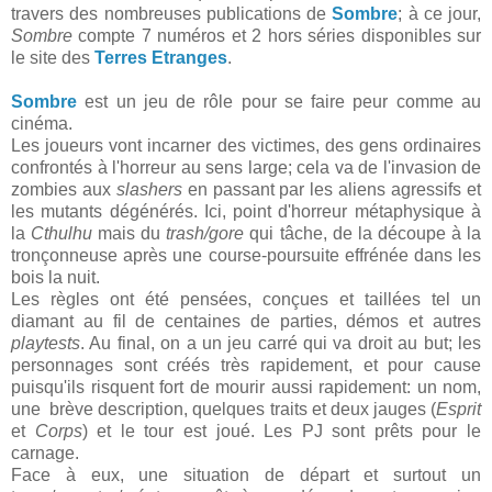
travers des nombreuses publications de
Sombre
; à ce jour,
Sombre
compte 7 numéros et 2 hors séries disponibles sur
le site des
Terres Etranges
.
Sombre
est un jeu de rôle pour se faire peur comme au
cinéma.
Les joueurs vont incarner des victimes, des gens ordinaires
confrontés à l'horreur au sens large; cela va de l'invasion de
zombies aux
slashers
en passant par les aliens agressifs et
les mutants dégénérés. Ici, point d'horreur métaphysique à
la
Cthulhu
mais du
trash/gore
qui tâche, de la découpe à la
tronçonneuse après une course-poursuite effrénée dans les
bois la nuit.
Les règles ont été pensées, conçues
et taillées tel un
diamant au fil de centaines de parties, démos et autres
playtests
. Au final, on a un jeu carré qui va droit au but; les
personnages sont créés très rapidement, et pour cause
puisqu'ils risquent fort de mourir aussi rapidement: un nom,
une brève description, quelques traits et deux jauges (
Esprit
et
Corps
) et le tour est joué. Les PJ sont prêts pour le
carnage.
Face à eux, une situation de départ et surtout un