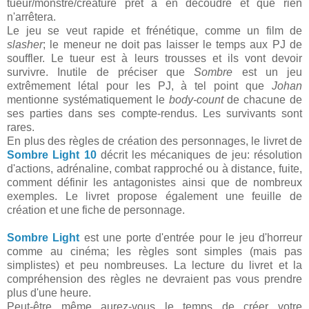
tueur/monstre/créature prêt à en découdre et que rien
n'arrêtera.
Le jeu se veut rapide et frénétique, comme un film de
slasher
; le meneur ne doit pas laisser le temps aux PJ de
souffler. Le tueur est à leurs trousses et ils vont devoir
survivre. Inutile de préciser que
Sombre
est un jeu
extrêmement létal pour les PJ, à tel point que
Johan
mentionne systématiquement le
body-count
de chacune de
ses parties dans ses compte-rendus. Les survivants sont
rares.
En plus des règles de création des personnages, le livret de
Sombre Light 10
décrit les mécaniques de jeu: résolution
d'actions, adrénaline, combat rapproché ou à distance, fuite,
comment définir les antagonistes ainsi que de nombreux
exemples. Le livret propose également une feuille de
création et une fiche de personnage.
Sombre Light
est une porte d'entrée pour le jeu d'horreur
comme au cinéma; les règles sont simples (mais pas
simplistes) et peu nombreuses. La lecture du livret et la
compréhension des règles ne devraient pas vous prendre
plus d'une heure.
Peut-être même aurez-vous le temps de créer votre