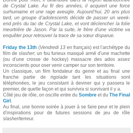
de Crystal Lake. Au fil des années, il acquiert une force
surhumaine et une rage aveugle. Aujourd’hui, 20 ans plus
tard, un groupe d’adolescents décide de passer un week-
end près du lac de Crystal Lake, et vont déclencher la folie
meurtrière de Jason. Par la suite, le frère d'une victime va
enquêter pour retrouver la trace de sa sœur disparue.
Friday the 13th
(
Vendredi 13
en français) est l'archétype du
film de
slasher
; un fou furieux masqué armé d'une machette
(ou d'une crosse de hockey) massacre des ados assez
inconscients pour oser venir camper sur son territoire.
Un classique, un film fondateur du genre et au final une
franche partie de rigolade tant les situations sont
téléphonées, le jeu consistant à deviner qui y passera le
premier, de quelle façon et qui survivra si survivant il y a.
Côté jeu de rôle, on oscille entre du
Sombre
et du
The Final
Girl
.
Au final, une bonne soirée à jouer à se faire peur et le plein
d'inspirations pour de futures sessions de jeu de rôle
slasher
/terreur.