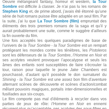
Oeuvre mélangeant fantasy, horreur et western,
la Tour
Sombre
est difficile à classer. Je n'ai pas lu les romans de
Stephen King
et, de prime abord, j'avais été étonné qu'une
série de huit romans puisse être adaptée en un seul film. Par
la suite, j'ai lu que
La Tour Sombre (film)
empruntait des
éléments des trois premiers romans de la saga et qu'il y
aurait probablement une suite, comme le suggère d'ailleurs
la fin ouverte du film.
Une fois acceptés les quelques paradigmes de base de
l'univers de
la Tour Sombre
-
la Tour Sombre
est un rempart
protégeant les mondes contre les ténèbres, les
Pistoleros
sont les défenseurs de
la Tour Sombre
,
l'Homme en Noir
et
ses acolytes veulent provoquer l'apocalypse et seuls les
âmes des enfants sont susceptibles de faire s'écrouler la
tour, raison pour laquelle le jeune
Jake Chambers
est
pourchassé, d'autant qu'il possède le don surnaturel du
Shining
-
la Tour Sombre
est une assez bon film d'aventure
alternant scènes de découverte et scènes d'action/combat
mêlant pouvoirs magiques, portails inter-dimensionnelles et
fusillades aux six-coups.
Le film comporte pas mal d'éléments à recycler dans vos
parties de jeux de rôle:
l'Homme en Noir
en ennemi
récurrent plus qu'acceptable, ses acolytes des sous-fifres en