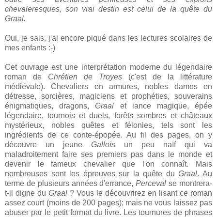
chevaleresques, son vrai destin est celui de la quête du
Graal.
Oui, je sais, j'ai encore piqué dans les lectures scolaires de
mes enfants :-)
Cet ouvrage est une interprétation moderne du légendaire
roman de
Chrétien de Troyes
(c'est de la littérature
médiévale). Chevaliers en armures, nobles dames en
détresse, sorcières, magiciens et prophéties, souverains
énigmatiques, dragons,
Graal
et lance magique, épée
légendaire, tournois et duels, forêts sombres et châteaux
mystérieux, nobles quêtes et félonies, tels sont les
ingrédients de ce conte-épopée. Au fil des pages, on y
découvre un jeune
Gallois
un peu naïf qui va
maladroitement faire ses premiers pas dans le monde et
devenir le fameux chevalier que l'on connaît. Mais
nombreuses sont les épreuves sur la quête du
Graal
. Au
terme de plusieurs années d'errance,
Perceval
se montrera-
t-il digne du
Graal
? Vous le découvrirez en lisant ce roman
assez court (moins de 200 pages); mais ne vous laissez pas
abuser par le petit format du livre. Les tournures de phrases