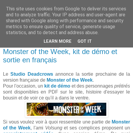
This site uses cookies from Google to deliver its services
and to analyze traffic. Your IP address and user-agent are
shared with Google along with performance and security
metrics to ensure quality of service, generate usage
statistics, and to detect and address abuse.
▼
LEARN MORE
GOT IT
mardi 31 octobre 2017
Monster of the Week, kit de démo et
sortie en français
Le
Studio Deadcrows
annonce la sortie prochaine de la
version française de
Monster of the Week
.
Pour l'occasion, un
kit de démo
et des personnages
prétirés
sont disponibles en PDF sur le site, histoire d'essayer le
bousin et de voir ce qu'il a dans le ventre.
Si vous voulez voir à quoi ressemble une partie de
Monster
of the Week
, l'ami
Volsung
et ses complices proposent un