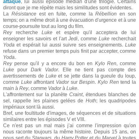
attaque
, lui aussi épisode médian d'une trilogie. Certains
diront que je me répète mais les similitudes sont évidentes.
La
Résistance
est en fuite, comme la
Rébellion
en son
temps; on a même droit à une évacuation d'urgence et à une
course-poursuite tout au long du film.
Rey
recherche
Luke
et espère qu'il acceptera de lui
enseigner les savoirs et l'art
Jedi
, comme
Luke
recherchait
Yoda
et espérait lui aussi suivre ses enseignements.
Luke
refuse dans un premier temps puis finit par accepter, comme
Yoda
.
Rey
pense qu'il y a encore du bon en
Kylo Ren
, comme
Luke
pour
Dark Vador
. Elle ne tient pas compte des
avertissements de
Luke
et se jette dans la gueule du loup,
comme
Luke
affrontant
Vador
sur
Bespin
.
Kylo Ren
tend la
main à
Rey
, comme
Vador
à
Luke
.
L'affrontement sur la planète
Craint
, étendues blanches de
sel, rappelle les plaines gelées de
Hoth
; les quadripodes
impériaux sont là aussi.
Bref, une foultitude d'images, de séquences et de situations
similaires entre les épisodes V et VIII.
Ce n'est pas un mal mais j'ai comme l'impression qu'on
nous raconte toujours la même histoire. Depuis 15 ans, on
nous sert du
Starwars
, du
Harry Potter
et du
Marvel
à toutes