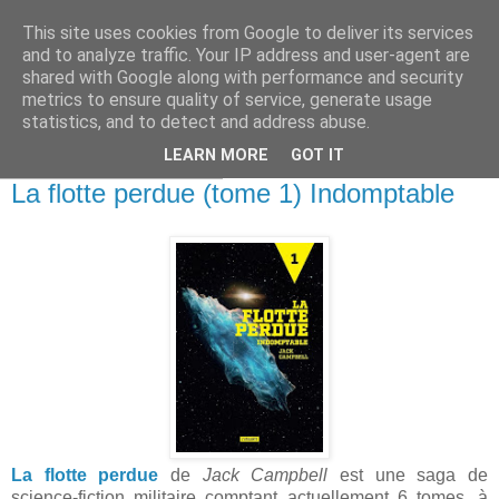
This site uses cookies from Google to deliver its services
and to analyze traffic. Your IP address and user-agent are
shared with Google along with performance and security
metrics to ensure quality of service, generate usage
statistics, and to detect and address abuse.
▼
LEARN MORE
GOT IT
vendredi 30 mars 2018
La flotte perdue (tome 1) Indomptable
La flotte perdue
de
Jack Campbell
est une saga de
science-fiction militaire comptant actuellement 6 tomes, à