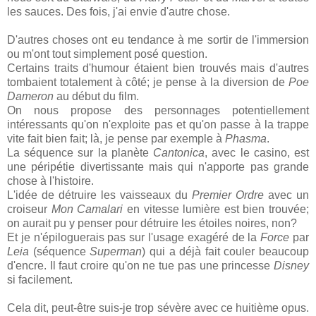
les sauces. Des fois, j'ai envie d'autre chose.
D'autres choses ont eu tendance à me sortir de l'immersion
ou m'ont tout simplement posé question.
Certains traits d'humour étaient bien trouvés mais d'autres
tombaient totalement à côté; je pense à la diversion de
Poe
Dameron
au début du film.
On nous propose des personnages potentiellement
intéressants qu'on n'exploite pas et qu'on passe à la trappe
vite fait bien fait; là, je pense par exemple à
Phasma
.
La séquence sur la planète
Cantonica
, avec le casino, est
une péripétie divertissante mais qui n'apporte pas grande
chose à l'histoire.
L'idée de détruire les vaisseaux du
Premier Ordre
avec un
croiseur
Mon Camalari
en vitesse lumière est bien trouvée;
on aurait pu y penser pour détruire les étoiles noires, non?
Et je n'épiloguerais pas sur l'usage exagéré de la
Force
par
Leia
(séquence
Superman
) qui a déjà fait couler beaucoup
d'encre. Il faut croire qu'on ne tue pas une princesse
Disney
si facilement.
Cela dit, peut-être suis-je trop sévère avec ce huitième opus.