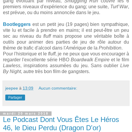
gang évoluant par niveau,
Smuggling Run
couvre les 6
premiers niveaux d'expérience du gang; une suite,
Turf War
,
est prévue, ou du moins annoncée dans le jeu.
Bootleggers
est un petit jeu (19 pages) bien sympathique,
vite lu et facile à prendre en mains; il est peut-être un peu
sec au niveau du
fluff
mais propose une véritable boîte à
outils pour animer des parties de jeu de rôle autour du
thème de trafic d'alcool dans l'
Amérique
de la
Prohibition
.
Pour l'historique et le
fluff
, je ne peux que vous encourager à
regarder l'excellente série HBO
Boardwalk Empire
et le film
Lawless
, inspirations assumées du jeu. Sans oublier
Live
By Night
, autre très bon film de gangsters.
jeepee
à
13:09
Aucun commentaire:
Partager
mardi 20 mars 2018
Le Podcast Dont Vous Êtes Le Héros
46, le Dieu Perdu (Dragon D'or)