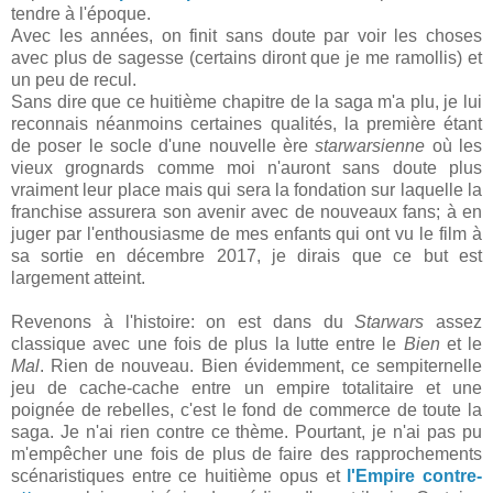
tendre à l'époque.
Avec les années, on finit sans doute par voir les choses
avec plus de sagesse (certains diront que je me ramollis) et
un peu de recul.
Sans dire que ce huitième chapitre de la saga m'a plu, je lui
reconnais néanmoins certaines qualités, la première étant
de poser le socle d'une nouvelle ère
starwarsienne
où les
vieux grognards comme moi n'auront sans doute plus
vraiment leur place mais qui sera la fondation sur laquelle la
franchise assurera son avenir avec de nouveaux fans; à en
juger par l'enthousiasme de mes enfants qui ont vu le film à
sa sortie en décembre 2017, je dirais que ce but est
largement atteint.
Revenons à l'histoire: on est dans du
Starwars
assez
classique avec une fois de plus la lutte entre le
Bien
et le
Mal
. Rien de nouveau. Bien évidemment, ce sempiternelle
jeu de cache-cache entre un empire totalitaire et une
poignée de rebelles, c'est le fond de commerce de toute la
saga. Je n'ai rien contre ce thème. Pourtant, je n'ai pas pu
m'empêcher une fois de plus de faire des rapprochements
scénaristiques entre ce huitième opus et
l'Empire contre-