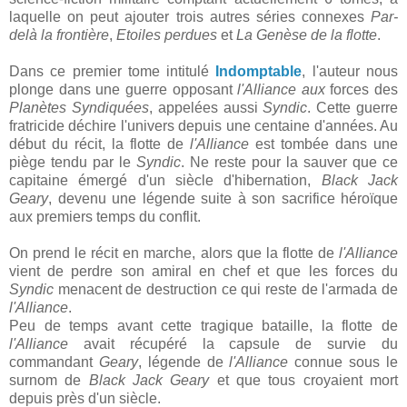
laquelle on peut ajouter trois autres séries connexes
Par-
delà la frontière
,
Etoiles perdues
et
La Genèse de la flotte
.
Dans ce premier tome intitulé
Indomptable
, l'auteur nous
plonge dans une guerre opposant
l'Alliance aux
forces des
Planètes Syndiquées
, appelées aussi
Syndic
. Cette guerre
fratricide déchire l'univers depuis une centaine d'années. Au
début du récit, la flotte de
l'Alliance
est tombée dans une
piège tendu par le
Syndic
. Ne reste pour la sauver que ce
capitaine émergé d'un siècle d'hibernation,
Black Jack
Geary
, devenu une légende suite à son sacrifice héroïque
aux premiers temps du conflit.
On prend le récit en marche, alors que la flotte de
l'Alliance
vient de perdre son amiral en chef et que les forces du
Syndic
menacent de destruction ce qui reste de l'armada de
l'Alliance
.
Peu de temps avant cette tragique bataille, la flotte de
l'Alliance
avait récupéré la capsule de survie du
commandant
Geary
, légende de
l'Alliance
connue sous le
surnom de
Black Jack Geary
et que tous croyaient mort
depuis près d'un siècle.