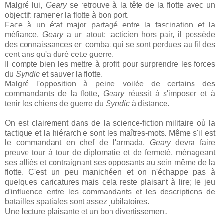
Malgré lui,
Geary
se retrouve à la tête de la flotte avec un
objectif: ramener la flotte à bon port.
Face à un état major partagé entre la fascination et la
méfiance,
Geary
a un atout: tacticien hors pair, il possède
des connaissances en combat qui se sont perdues au fil des
cent ans qu'a duré cette guerre.
Il compte bien les mettre à profit pour surprendre les forces
du
Syndic
et sauver la flotte.
Malgré l'opposition à peine voilée de certains des
commandants de la flotte,
Geary
réussit à s'imposer et à
tenir les chiens de guerre du
Syndic
à distance.
On est clairement dans de la science-fiction militaire où la
tactique et la hiérarchie sont les maîtres-mots. Même s'il est
le commandant en chef de l'armada,
Geary
devra faire
preuve tour à tour de diplomatie et de fermeté, ménageant
ses alliés et contraignant ses opposants au sein même de la
flotte. C'est un peu manichéen et on n'échappe pas à
quelques caricatures mais cela reste plaisant à lire; le jeu
d'influence entre les commandants et les descriptions de
batailles spatiales sont assez jubilatoires.
Une lecture plaisante et un bon divertissement.