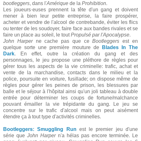
bootleggers
, dans l'
Amérique
de la
Prohibition
.
Les joueurs·euses prennent la tête d'un gang et doivent
mener à bien leur petite entreprise, la faire prospérer,
acheter et vendre de l'alcool de contrebande, éviter les flics
ou tenter de les soudoyer, faire face aux bandes rivales et se
faire un place au soleil, le tout
Propulsé par l'Apocalypse
.
John Harper
ne cache pas que ce
Bootleggers
est en
quelque sorte une première mouture de
Blades In The
Dark
. En effet, outre la création du gang et des
personnages, le jeu propose une pléthore de règles pour
gérer tous les aspects de la vie criminelle: trafic, achat et
vente de la marchandise, contacts dans le milieu et la
police, poursuite en voiture, fusillade; on dispose même de
règles pour gérer les peines de prison, les blessures par
balle et le séjour à l'hôpital ainsi qu'un joli tableau à double
entrée pour déterminer les coups de fortune/malchance
pouvant émailler la vie trépidante du gang. Le jeu se
concentre sur le trafic d'alcool mais on peut aisément
étendre ça à tout type d'activités criminelles.
Bootleggers: Smuggling Run
est le premier jeu d'une
série que
John Harper
n'a hélas pas encore terminée. Le