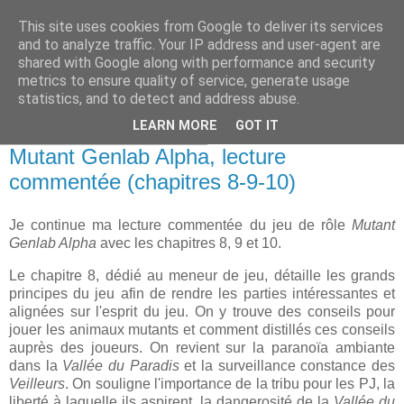
This site uses cookies from Google to deliver its services
and to analyze traffic. Your IP address and user-agent are
shared with Google along with performance and security
metrics to ensure quality of service, generate usage
statistics, and to detect and address abuse.
▼
LEARN MORE
GOT IT
dimanche 30 octobre 2022
Mutant Genlab Alpha, lecture
commentée (chapitres 8-9-10)
Je continue ma lecture commentée du jeu de rôle
Mutant
Genlab Alpha
avec les chapitres 8, 9 et 10.
Le chapitre 8, dédié au meneur de jeu, détaille les grands
principes du jeu afin de rendre les parties intéressantes et
alignées sur l'esprit du jeu. On y trouve des conseils pour
jouer les animaux mutants et comment distillés ces conseils
auprès des joueurs. On revient sur la paranoïa ambiante
dans la
Vallée du Paradis
et la surveillance constance des
Veilleurs
. On souligne l'importance de la tribu pour les PJ, la
liberté à laquelle ils aspirent, la dangerosité de la
Vallée du