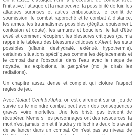
l'initiative, l'attaque et la manoeuvre, la possibilité de fuir, les
attaques surprises et autres embuscades, le conflit de
soumission, le combat rapproché et le combat à distance,
les armes, les traumatismes possibles (dégâts, épuisement,
confusion et doute), les armures et boucliers, le fait d'être
brisé
et comment récupérer, les blessures critiques (ça m'a
rappelé le tableau des blessures critiques d'
Alien
), les états
possibles (affamé, déshydraté, exténué, hypothermie),
certaines situations spécifiques comme les déplacements et
le combat dans l'obscurité, dans l'eau avec le risque de
noyade, les explosions, la
gangrène
(moi je dirais les
radiations).
Un chapitre assez dense et complet qui clôture l'aspect
règles de jeu.
Avec
Mutant Genlab Alpha
, on est clairement sur un jeu de
survie où le moindre combat peut avoir des conséquences
graves voire mortelles. Une fois brisé, pas évident de
récupérer. Même si les personnages ont des ressources, la
mort n'est jamais loin et il faudra y réfléchir à deux fois avant
de se lancer dans un combat. On n'est pas au niveau de