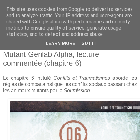
This site uses cookies from Google to deliver its services
and to analyze traffic. Your IP address and user-agent are
shared with Google along with performance and security
metrics to ensure quality of service, generate usage
statistics, and to detect and address abuse.
▼
LEARN MORE
GOT IT
dimanche 23 octobre 2022
Mutant Genlab Alpha, lecture
commentée (chapitre 6)
Le chapitre 6 intitulé
Conflits et Traumatismes
aborde les
règles de combat ainsi que les conflits sociaux passant chez
les animaux mutants par la
Soumission
.