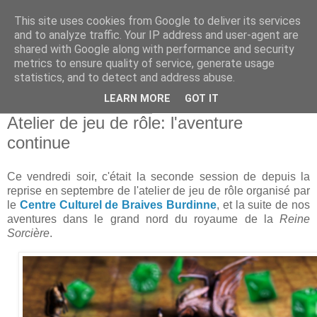
This site uses cookies from Google to deliver its services
and to analyze traffic. Your IP address and user-agent are
shared with Google along with performance and security
metrics to ensure quality of service, generate usage
statistics, and to detect and address abuse.
▼
LEARN MORE
GOT IT
vendredi 7 octobre 2022
Atelier de jeu de rôle: l'aventure
continue
Ce vendredi soir, c'était la seconde session de depuis la
reprise en septembre de l'atelier de jeu de rôle organisé par
le
Centre Culturel de Braives Burdinne
, et la suite de nos
aventures dans le grand nord du royaume de la
Reine
Sorcière
.