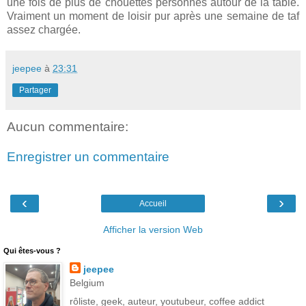
une fois de plus de chouettes personnes autour de la table.
Vraiment un moment de loisir pur après une semaine de taf
assez chargée.
jeepee
à
23:31
Partager
Aucun commentaire:
Enregistrer un commentaire
‹
›
Accueil
Afficher la version Web
Qui êtes-vous ?
jeepee
Belgium
rôliste, geek, auteur, youtubeur, coffee addict