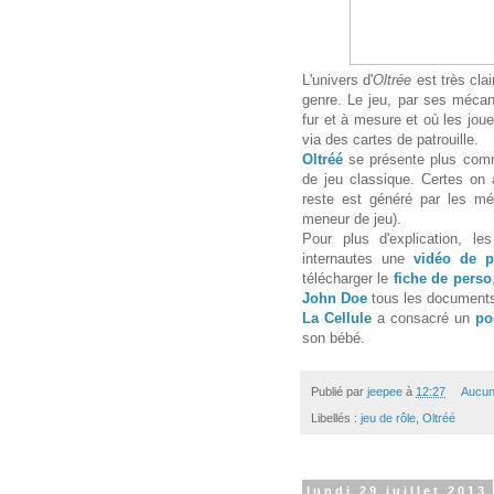
L'univers d'
Oltrée
est très cla
genre. Le jeu, par ses méca
fur et à mesure et où les joue
via des cartes de patrouille.
Oltréé
se présente plus comm
de jeu classique. Certes on a
reste est généré par les mé
meneur de jeu).
Pour plus d'explication, l
internautes une
vidéo de p
télécharger le
fiche de perso
John Doe
tous les documents
La Cellule
a consacré un
po
son bébé.
Publié par
jeepee
à
12:27
Aucun
Libellés :
jeu de rôle
,
Oltréé
lundi 29 juillet 2013