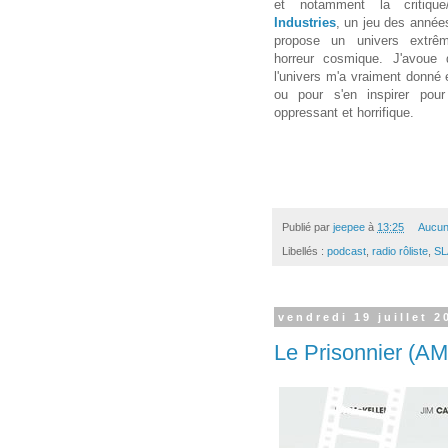
et notamment la critiqu
Industries
, un jeu des années
propose un univers extrê
horreur cosmique. J'avoue 
l'univers m'a vraiment donné e
ou pour s'en inspirer po
oppressant et horrifique.
Publié par
jeepee
à
13:25
Aucun
Libellés :
podcast
,
radio rôliste
,
SL
vendredi 19 juillet 2
Le Prisonnier (A