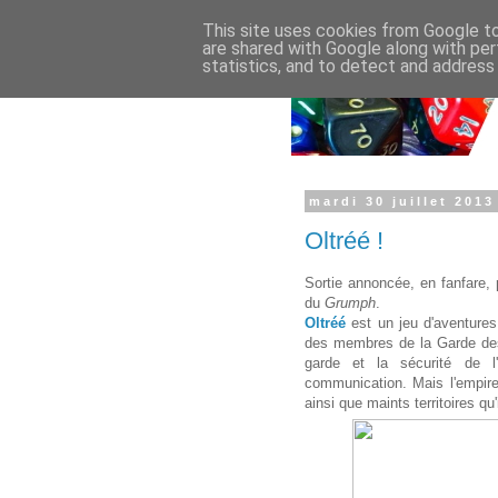
This site uses cookies from Google to 
are shared with Google along with per
statistics, and to detect and address
mardi 30 juillet 2013
Oltréé !
Sortie annoncée, en fanfare,
du
Grumph
.
Oltréé
est un jeu d'aventures 
des membres de la Garde des 
garde et la sécurité de l
communication. Mais l'empire 
ainsi que maints territoires qu'i