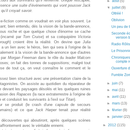
ecours aux survivants qu’il renferme. Unique rescapée,
►
août
(5)
résence une suite d’événements qui vont pousser Jack
▼
juillet
(9)
qu’il croyait savoir.
Oltréé !
Oblivion
e-fiction comme on voudrait en voir plus souvent. Le
guant; bien entendu, dés la vision de la bande-annonce,
Un peu de t
e sous roche et que quelque chose d'énorme se cache
Seconde édi
(incarné par
Tom Cruise
) et sa coéquipière
Victoria
version 
rough
) croient être la réalité. On devine que
Julia
Radio Rôlis
) a un lien avec le héros, lien qui sera à l'origine de la
Le Prisonn
également à la vision de la bande-annonce que d'autres
 par
Morgan Freeman
dans le rôle du
leader Malcom
Chroniques
compte re
hoses; on fait des tonnes de suppositions; malgré tout
use de tout ça, on veut connaître le comment et le
Ouverture d
Fumble Zone
ssez bien structuré avec une présentation claire de la
►
juin
(7)
otagonistes. On assiste au quotidien du réparateur de
e devant les paysages désolés et les quelques ruines
►
mai
(11)
vasion des
Rapaces
(la race extraterrestre à l'origine de
►
avril
(11)
 et conduisit les survivants à l'exil sur
Titan
).
►
mars
(13)
ur se produit (le crash d'une capsule de secours
humains) et ce que
Jack Harper
tenait pour réalité
►
février
(9)
►
janvier
(22
 découvertes qui aboutiront, après quelques scènes
►
2012
(115)
 affrontement avec le véritable ennemi.