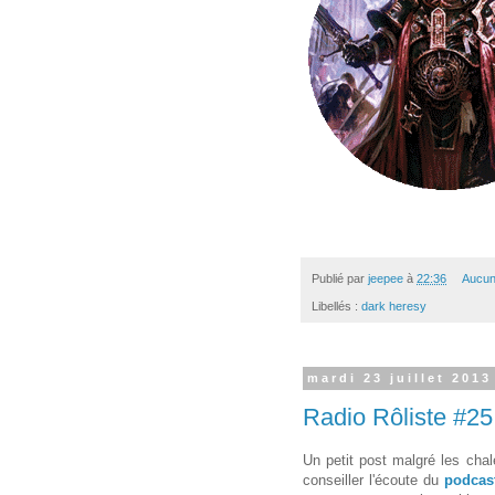
Publié par
jeepee
à
22:36
Aucun
Libellés :
dark heresy
mardi 23 juillet 2013
Radio Rôliste #25
Un petit post malgré les chal
conseiller l'écoute du
podcas