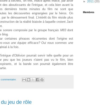
oire à secrets, on finit, indice après indice, par avoir
►
2011
(20)
 des aboutissants de l'intrigue, et cela bien avant la
es dernières trente minutes du film ne sont que
Membres
toutes les découvertes engrangées par le héros. On
, par le dénouement final. L'intérêt du film réside plus
construction de la réalité biaisée à laquelle croient
Jack
re.
nde sonore composée par le groupe français
M83
dont
e blog.
ar certaines phrases récurrentes dont l'origine est
es-vous une équipe efficace? Oui nous sommes une
génial à la fois.
intrigue d'
Oblivion
pourrait servir telle quelle pour un
r peu que les joueurs n'aient pas vu le film, bien
spirants, et la bande son pourrait également être
artie.
 commentaire:
du jeu de rôle