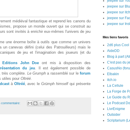
jeepee sur Yo
jeepee sur Bl
jeepee sur itch
jeepee sur Fa
irement médiéval fantastique et reprend les canons du
jeepee sur In
nismes, propose un monde ouvert qui se construit au
urs sont invités à enrichir eux-mêmes l'univers de jeu
Mes liens favoris
e une énorme boîte à outils que comme un univers
2d6 plus Cool
 un canevas défini (celui des Patrouilleurs) mais le
AideDD
caniques de jeu et l'imagination des joueurs (et du
Blog à part (Al
C'est pas du j
es
Editions John Doe
ont mis à disposition des
résentation du jeu
. Il est également possible de
CasusNo (for
, très complète.
Le Grumph
a rassemblé sur le
forum
Elbakin
 utiles pour
Oltréé
.
itch.io
dcast
à
Oltréé
, avec le
Grümph himself
qui présente
La Cellule
La Forge de P
Le Guide du R
Le Podcast Do
 commentaire:
LivrEnigme
Outsider
Scriptarium (L