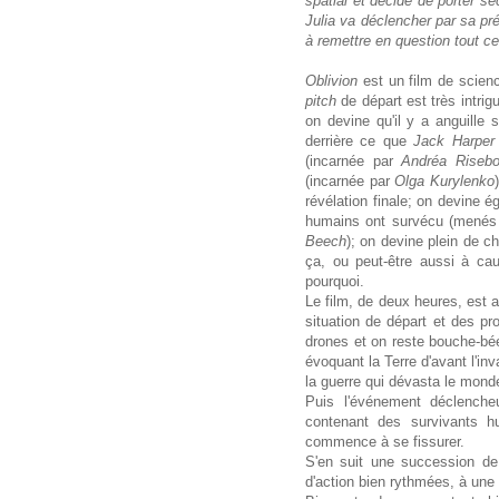
spatial et décide de porter s
Julia va déclencher par sa p
à remettre en question tout ce 
Oblivion
est un film de scienc
pitch
de départ est très intri
on devine qu'il y a anguill
derrière ce que
Jack Harper
(incarnée par
Andréa Risebo
(incarnée par
Olga Kurylenko
révélation finale; on devine 
humains ont survécu (menés
Beech
); on devine plein de c
ça, ou peut-être aussi à ca
pourquoi.
Le film, de deux heures, est a
situation de départ et des pr
drones et on reste bouche-bé
évoquant la Terre d'avant l'in
la guerre qui dévasta le monde
Puis l'événement déclenche
contenant des survivants 
commence à se fissurer.
S'en suit une succession de
d'action bien rythmées, à une