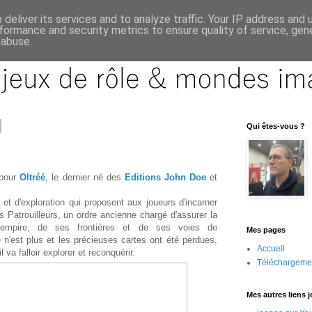
deliver its services and to analyze traffic. Your IP address and
formance and security metrics to ensure quality of service, ge
 abuse.
Qui êtes-vous ?
 pour
Oltréé
, le dernier né des
Editions John Doe
et
et d'exploration qui proposent aux joueurs d'incarner
Patrouilleurs, un ordre ancienne chargé d'assurer la
'empire, de ses frontières et de ses voies de
Mes pages
n'est plus et les précieuses cartes ont été perdues,
Accueil
l va falloir explorer et reconquérir.
Téléchargeme
Mes autres liens 