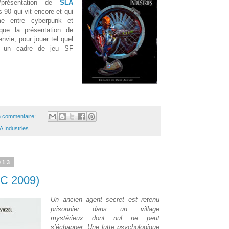
e/présentation de
SLA
 90 qui vit encore et qui
me entre cyberpunk et
que la présentation de
nvie, pour jouer tel quel
ur un cadre de jeu SF
 commentaire:
A Industries
013
MC 2009)
Un ancien agent secret est retenu
prisonnier dans un village
mystérieux dont nul ne peut
s’échapper. Une lutte psychologique