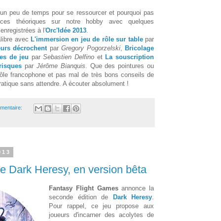
a un peu de temps pour se ressourcer et pourquoi pas
nces théoriques sur notre hobby avec quelques
enregistrées à l'
Orc'Idée 2013
.
alibre avec
L'immersion en jeu de rôle sur table
par
urs décrochent
par
Gregory Pogorzelski
,
Bricolage
es de jeu
par
Sebastien Delfino
et
La souscription
risques
par
Jérôme Bianquis
. Que des pointures ou
rôle francophone et pas mal de très bons conseils de
pratique sans attendre. A écouter absolument !
mentaire:
013
e Dark Heresy, en version bêta
Fantasy Flight Games
annonce la
seconde édition de
Dark Heresy
.
Pour rappel, ce jeu propose aux
joueurs d'incarner des acolytes de