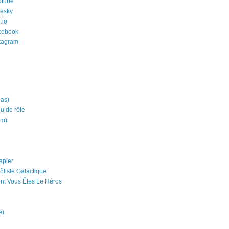
utube
uesky
.io
cebook
stagram
ias)
eu de rôle
um)
apier
ôliste Galactique
nt Vous Êtes Le Héros
e)