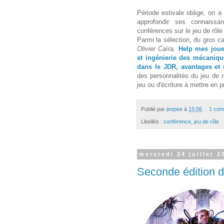
Période estivale oblige, on 
approfondir ses connaissa
conférences sur le jeu de rôle 
Parmi la sélection, du gros c
Olivier Caïra
,
Help mes joue
et ingénierie des mécaniqu
dans le JDR, avantages et 
des personnalités du jeu de 
jeu ou d'écriture à mettre en 
Publié par
jeepee
à
15:06
1 com
Libellés :
conférence
,
jeu de rôle
mercredi 24 juillet 2
Seconde édition d