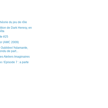
héorie du jeu de rôle
tion de Dark Heresy, en
bêta
te #25
ier (AMC 2009)
 Oubliées*Adamante,
ndu de part...
es Ateliers Imaginaires
 / Episode 7 : a parte
)