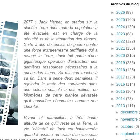
Archives du blog
►
2026
(89)
►
2025
(160)
2077 : Jack Harper, en station sur la
►
2024
(130)
planète Terre dont toute la population a
été évacuée, est en charge de la
►
2023
(88)
sécurité et de la réparation des drones.
►
2022
(122)
Suite à des décennies de guerre contre
►
2021
(156)
une force extra-terrestre terrifiante qui a
ravagé la Terre, Jack fait partie d’une
►
2020
(215)
gigantesque opération d’extraction des
►
2019
(236)
dernières ressources nécessaires à la
►
2018
(135)
survie des siens. Sa mission touche à
►
2017
(123)
sa fin. Dans à peine deux semaines, il
rejoindra le reste des survivants dans
►
2016
(114)
une colonie spatiale à des milliers de
►
2015
(104)
kilomètres de cette planète dévastée
►
2014
(73)
qu’il considère néanmoins comme son
▼
2013
(111)
chez-lui.
►
décembre
Vivant et patrouillant à très haute
►
novembre
altitude de ce qu’il reste de la Terre, la
►
octobre
(6)
vie "céleste" de Jack est bouleversée
►
septembre
quand il assiste au crash d’un vaisseau