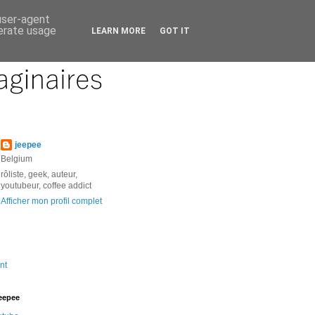
 user-agent
nerate usage
LEARN MORE
GOT IT
jeepee
Belgium
rôliste, geek, auteur,
youtubeur, coffee addict
Afficher mon profil complet
nt
jeepee