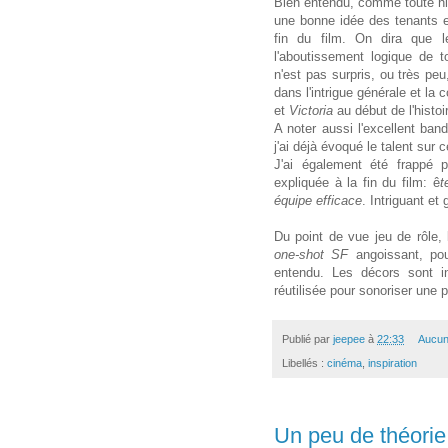
Bien entendu, comme toute hist
une bonne idée des tenants et
fin du film. On dira que l
l'aboutissement logique de 
n'est pas surpris, ou très peu
dans l'intrigue générale et la 
et
Victoria
au début de l'histoi
A noter aussi l'excellent ba
j'ai déjà évoqué le talent sur c
J'ai également été frappé p
expliquée à la fin du film: ê
t
équipe efficace
. Intriguant et 
Du point de vue jeu de rôle, l'
one-shot SF
angoissant, pou
entendu. Les décors sont in
réutilisée pour sonoriser une p
Publié par
jeepee
à
22:33
Aucun
Libellés :
cinéma
,
inspiration
Un peu de théorie 