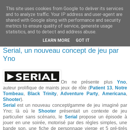
This site uses cookies from Google to deliver its services
and to analyze traffic. Your IP address and user-agent are
shared with Google along with performance and security
metrics to ensure quality of service, generate usage
statistics, and to detect and address abuse.
▼
LEARN MORE
GOT IT
vendredi 30 septembre 2016
Serial, un nouveau concept de jeu par
Yno
On ne présente plus
Yno
,
auteur prolifique de maints jeux de rôle (
Patient 13
,
Notre
Tombeau
,
Black Trinity
,
Adventure Party
,
Americana
,
Shooter
).
Serial
est un nouveau concept/gamme de jeu imaginé par
Yno
; là où le
Shooter
présentait un contexte de jeu
particulier sans scénario, le
Serial
propose un épisode à
jouer en une soirée, motorisé par des règles simples, une
bande son, une fiche de personnage vierge et 5 pré-tirés