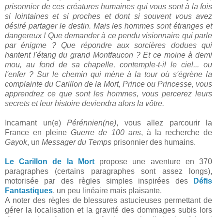
prisonnier de ces créatures humaines qui vous sont à la fois
si lointaines et si proches et dont si souvent vous avez
désiré partager le destin. Mais les hommes sont étranges et
dangereux ! Que demander à ce pendu visionnaire qui parle
par énigme ? Que répondre aux sorcières dodues qui
hantent l'étang du grand Montfaucon ? Et ce moine à demi
mou, au fond de sa chapelle, contemple-t-il le ciel... ou
l'enfer ? Sur le chemin qui mène à la tour où s'égrène la
complainte du Carillon de la Mort, Prince ou Princesse, vous
apprendrez ce que sont les hommes, vous percerez leurs
secrets et leur histoire deviendra alors la vôtre.
Incarnant un(e)
Pérénnien(ne)
, vous allez parcourir la
France en pleine
Guerre de 100 ans
, à la recherche de
Gayok
, un
Messager du Temps
prisonnier des humains.
Le Carillon de la Mort
propose une aventure en 370
paragraphes (certains paragraphes sont assez longs),
motorisée par des règles simples inspirées des
Défis
Fantastiques
, un peu linéaire mais plaisante.
A noter des règles de blessures astucieuses permettant de
gérer la localisation et la gravité des dommages subis lors