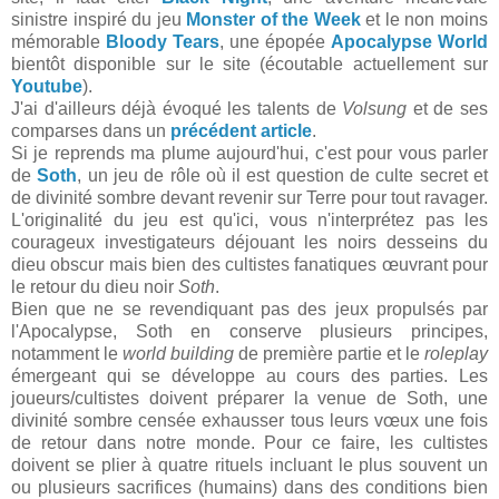
sinistre inspiré du jeu
Monster of the Week
et le non moins
mémorable
Bloody Tears
, une épopée
Apocalypse World
bientôt disponible sur le site (écoutable actuellement sur
Youtube
).
J'ai d'ailleurs déjà évoqué les talents de
Volsung
et de ses
comparses dans un
précédent article
.
Si je reprends ma plume aujourd'hui, c'est pour vous parler
de
Soth
, un jeu de rôle où il est question de culte secret et
de divinité sombre devant revenir sur Terre pour tout ravager.
L'originalité du jeu est qu'ici, vous n'interprétez pas les
courageux investigateurs déjouant les noirs desseins du
dieu obscur mais bien des cultistes fanatiques œuvrant pour
le retour du dieu noir
Soth
.
Bien que ne se revendiquant pas des jeux propulsés par
l'Apocalypse, Soth en conserve plusieurs principes,
notamment le
world building
de première partie et le
roleplay
émergeant qui se développe au cours des parties. Les
joueurs/cultistes doivent préparer la venue de Soth, une
divinité sombre censée exhausser tous leurs vœux une fois
de retour dans notre monde. Pour ce faire, les cultistes
doivent se plier à quatre rituels incluant le plus souvent un
ou plusieurs sacrifices (humains) dans des conditions bien