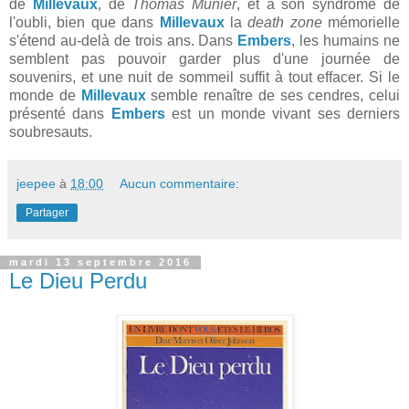
de
Millevaux
, de
Thomas Munier
, et à son syndrome de
l'oubli, bien que dans
Millevaux
la
death zone
mémorielle
s'étend au-delà de trois ans. Dans
Embers
, les humains ne
semblent pas pouvoir garder plus d'une journée de
souvenirs, et une nuit de sommeil suffit à tout effacer. Si le
monde de
Millevaux
semble renaître de ses cendres, celui
présenté dans
Embers
est un monde vivant ses derniers
soubresauts.
jeepee
à
18:00
Aucun commentaire:
Partager
mardi 13 septembre 2016
Le Dieu Perdu