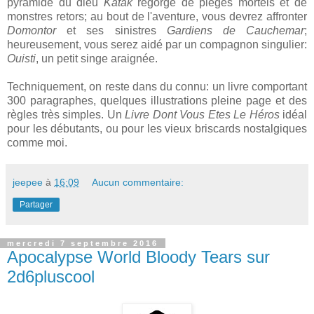
pyramide du dieu
Katak
regorge de pièges mortels et de
monstres retors; au bout de l'aventure, vous devrez affronter
Domontor
et ses sinistres
Gardiens de Cauchemar
;
heureusement, vous serez aidé par un compagnon singulier:
Ouisti
, un petit singe araignée.
Techniquement, on reste dans du connu: un livre comportant
300 paragraphes, quelques illustrations pleine page et des
règles très simples. Un
Livre Dont Vous Etes Le Héros
idéal
pour les débutants, ou pour les vieux briscards nostalgiques
comme moi.
jeepee
à
16:09
Aucun commentaire:
Partager
mercredi 7 septembre 2016
Apocalypse World Bloody Tears sur
2d6pluscool