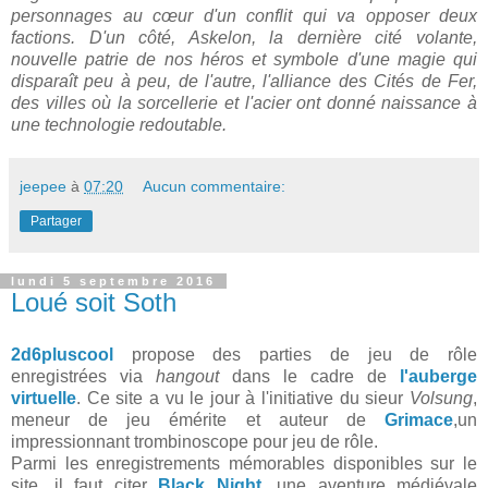
personnages au cœur d'un conflit qui va opposer deux
factions. D'un côté, Askelon, la dernière cité volante,
nouvelle patrie de nos héros et symbole d'une magie qui
disparaît peu à peu, de l'autre, l'alliance des Cités de Fer,
des villes où la sorcellerie et l'acier ont donné naissance à
une technologie redoutable.
jeepee
à
07:20
Aucun commentaire:
Partager
lundi 5 septembre 2016
Loué soit Soth
2d6pluscool
propose des parties de jeu de rôle
enregistrées via
hangout
dans le cadre de
l'auberge
virtuelle
. Ce site a vu le jour à l'initiative du sieur
Volsung
,
meneur de jeu émérite et auteur de
Grimace
,un
impressionnant trombinoscope pour jeu de rôle.
Parmi les enregistrements mémorables disponibles sur le
site, il faut citer
Black Night
, une aventure médiévale