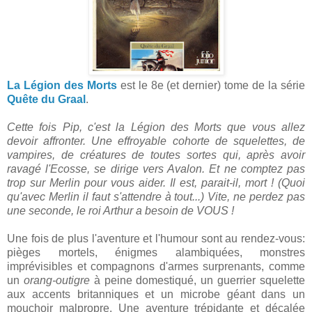
La Légion des Morts
est le 8e (et dernier) tome de la série
Quête du Graal
.
Cette fois Pip, c'est la Légion des Morts que vous allez
devoir affronter. Une effroyable cohorte de squelettes, de
vampires, de créatures de toutes sortes qui, après avoir
ravagé l'Ecosse, se dirige vers Avalon. Et ne comptez pas
trop sur Merlin pour vous aider. Il est, parait-il, mort ! (Quoi
qu'avec Merlin il faut s'attendre à tout...) Vite, ne perdez pas
une seconde, le roi Arthur a besoin de VOUS !
Une fois de plus l'aventure et l'humour sont au rendez-vous:
pièges mortels, énigmes alambiquées, monstres
imprévisibles et compagnons d'armes surprenants, comme
un
orang-outigre
à peine domestiqué, un guerrier squelette
aux accents britanniques et un microbe géant dans un
mouchoir malpropre. Une aventure trépidante et décalée