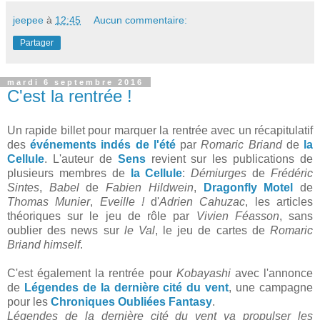
jeepee
à
12:45
Aucun commentaire:
Partager
mardi 6 septembre 2016
C'est la rentrée !
Un rapide billet pour marquer la rentrée avec un récapitulatif
des
événements indés de l'été
par
Romaric Briand
de
la
Cellule
. L'auteur de
Sens
revient sur les publications de
plusieurs membres de
la Cellule
:
Démiurges
de
Frédéric
Sintes
,
Babel
de
Fabien Hildwein
,
Dragonfly Motel
de
Thomas Munier
,
Eveille !
d'
Adrien Cahuzac
, les articles
théoriques sur le jeu de rôle par
Vivien Féasson
, sans
oublier des news sur
le Val
, le jeu de cartes de
Romaric
Briand himself
.
C'est également la rentrée pour
Kobayashi
avec l'annonce
de
Légendes de la dernière cité du vent
, une campagne
pour les
Chroniques Oubliées Fantasy
.
Légendes de la dernière cité du vent va propulser les