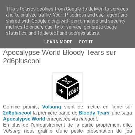
This site uses cookies from Google to deliver its services
and to analyze traffic. Your IP address and user-agent are
shared with Google along with performance and security
metrics to ensure quality of service, generate usage
statistics, and to detect and address abuse.
▼
LEARN MORE
GOT IT
mercredi 7 septembre 2016
Apocalypse World Bloody Tears sur
2d6pluscool
Comme promis,
Volsung
vient de mettre en ligne sur
2d6pluscool
la première partie de
Bloody Tears
, une saga
Apocalypse World
enregistrée via
hangout
.
En plus de l'enregistrement de la partie proprement dite,
Volsung
nous gratifie d'une petite présentation du jeu