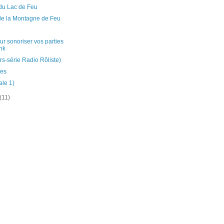
du Lac de Feu
de la Montagne de Feu
r sonoriser vos parties
nk
s-série Radio Rôliste)
nes
ale 1)
(11)