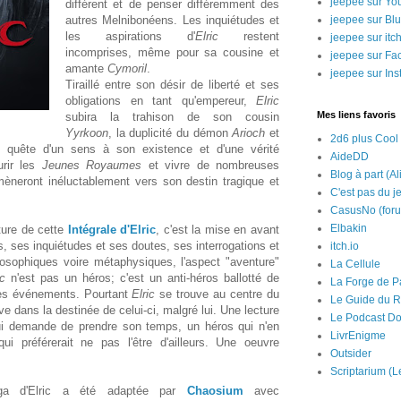
jeepee sur Yo
différent et de penser différemment des
autres Melnibonéens. Les inquiétudes et
jeepee sur Bl
les aspirations d'
Elric
restent
jeepee sur itch
incomprises, même pour sa cousine et
jeepee sur Fa
amante
Cymoril
.
jeepee sur In
Tiraillé entre son désir de liberté et ses
obligations en tant qu'empereur,
Elric
Mes liens favoris
subira la trahison de son cousin
Yyrkoon
, la duplicité du démon
Arioch
et
2d6 plus Cool
 En quête d'un sens à son existence et d'une vérité
AideDD
urir les
Jeunes Royaumes
et vivre de nombreuses
Blog à part (Al
mèneront inéluctablement vers son destin tragique et
C'est pas du j
CasusNo (for
Elbakin
ture de cette
Intégrale d'Elric
, c'est la mise en avant
 ses inquiétudes et ses doutes, ses interrogations et
itch.io
osophiques voire métaphysiques, l'aspect "aventure"
La Cellule
ic
n'est pas un héros; c'est un anti-héros ballotté de
La Forge de P
es événements. Pourtant
Elric
se trouve au centre du
Le Guide du R
ve dans la destinée de celui-ci, malgré lui. Une lecture
Le Podcast Do
 qui demande de prendre son temps, un héros qui n'en
LivrEnigme
ui préférerait ne pas l'être d'ailleurs. Une oeuvre
Outsider
Scriptarium (L
ga d'Elric a été adaptée par
Chaosium
avec