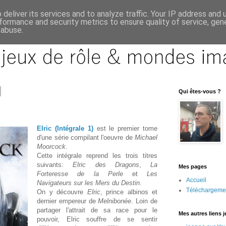
deliver its services and to analyze traffic. Your IP address and
formance and security metrics to ensure quality of service, ge
 abuse.
Qui êtes-vous ?
Elric (Intégrale 1)
est le premier tome
d'une série compilant l'oeuvre de
Michael
Moorcock
.
Cette intégrale reprend les trois titres
suivants:
Elric des Dragons
,
La
Mes pages
Forteresse de la Perle
et
Les
Accueil
Navigateurs sur les Mers du Destin
.
Téléchargeme
On y découvre
Elric
, prince albinos et
dernier empereur de
Melnibonée
. Loin de
partager l'attrait de sa race pour le
Mes autres liens 
pouvoir, Elric souffre de se sentir