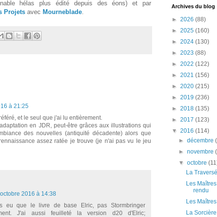
nable hélas plus édité depuis des éons) et par
Archives du blog
 Projets
avec
Mourneblade
.
►
2026
(88)
►
2025
(160)
►
2024
(130)
►
2023
(88)
►
2022
(122)
►
2021
(156)
►
2020
(215)
►
2019
(236)
016 à 21:25
►
2018
(135)
féré, et le seul que j'ai lu entièrement.
►
2017
(123)
adaptation en JDR, peut-être grâces aux illustrations qui
▼
2016
(114)
ambiance des nouvelles (antiquité décadente) alors que
►
décembre
 rennaissance assez ratée je trouve (je n'ai pas vu le jeu
►
novembre
▼
octobre
(11
La Traversé
Les Maîtres
rendu
 octobre 2016 à 14:38
Les Maître
is eu que le livre de base Elric, pas Stormbringer
La Sorcièr
ent. J'ai aussi feuilleté la version d20 d'Elric;