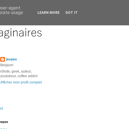
 user-agent
nerate usage
LEARN MORE
GOT IT
jeepee
Belgium
rôliste, geek, auteur,
youtubeur, coffee addict
Afficher mon profil complet
nt
jeepee