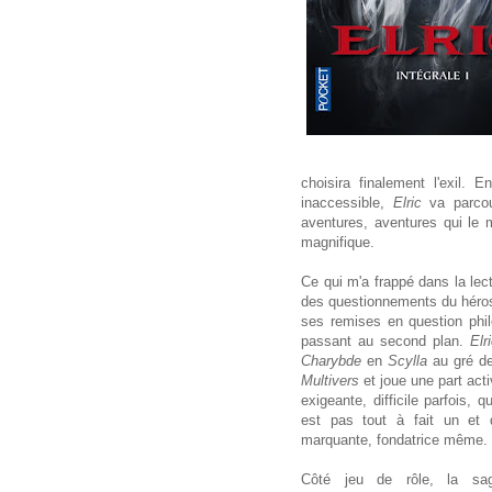
choisira finalement l'exil.
inaccessible,
Elric
va parco
aventures, aventures qui le 
magnifique.
Ce qui m'a frappé dans la lec
des questionnements du héros,
ses remises en question phil
passant au second plan.
Elr
Charybde
en
Scylla
au gré d
Multivers
et joue une part acti
exigeante, difficile parfois,
est pas tout à fait un et q
marquante, fondatrice même.
Côté jeu de rôle, la sa