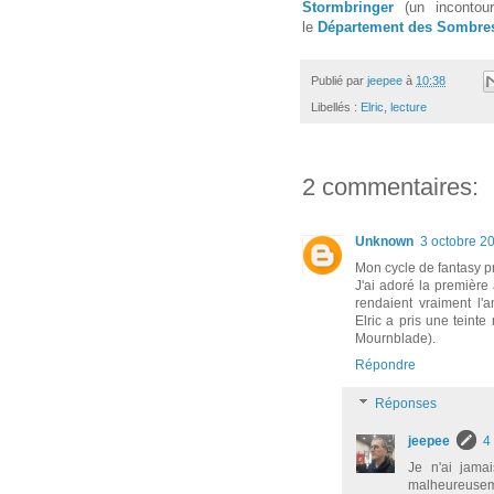
Stormbringer
(un incontour
le
Département des Sombres
Publié par
jeepee
à
10:38
Libellés :
Elric
,
lecture
2 commentaires:
Unknown
3 octobre 2
Mon cycle de fantasy pré
J'ai adoré la première 
rendaient vraiment l'
Elric a pris une teinte
Mournblade).
Répondre
Réponses
jeepee
4
Je n'ai jama
malheureusem