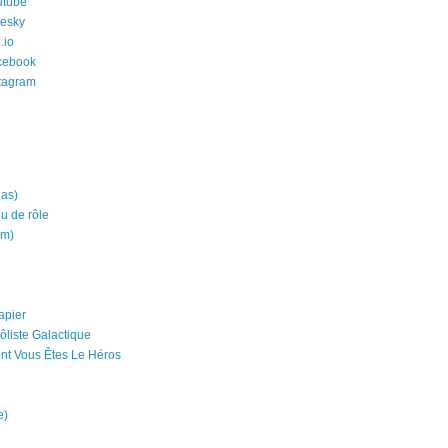
utube
uesky
.io
cebook
stagram
ias)
eu de rôle
um)
apier
ôliste Galactique
nt Vous Êtes Le Héros
e)