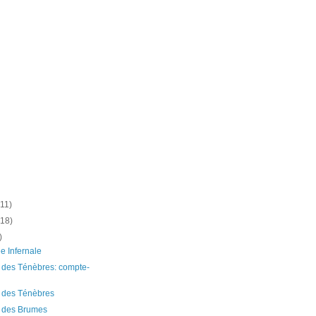
(11)
(18)
)
e Infernale
 des Ténèbres: compte-
s des Ténèbres
e des Brumes