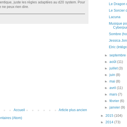
entique, juste les règles adaptées au d20 system. Pour
Le Dragon 
 ne peux rien dire.
Le Sorcier 
Lacuna
Musique pou
Cyberpu
Sombre (hor
Jessica Jo
Elric (Intégr
►
septembre
►
août
(11)
►
juillet
(3)
►
juin
(8)
►
mai
(8)
►
avril
(11)
►
mars
(7)
►
février
(6)
►
janvier
(9)
Accueil
Article plus ancien
►
2015
(104)
ntaires (Atom)
►
2014
(73)