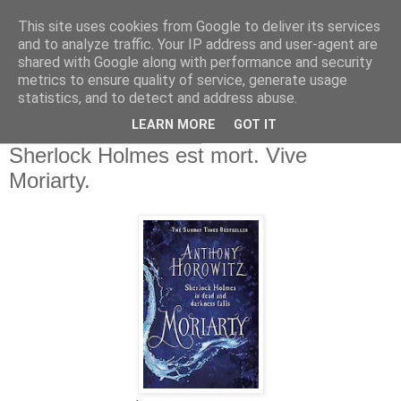
This site uses cookies from Google to deliver its services
and to analyze traffic. Your IP address and user-agent are
shared with Google along with performance and security
metrics to ensure quality of service, generate usage
statistics, and to detect and address abuse.
▼
LEARN MORE
GOT IT
samedi 12 novembre 2016
Sherlock Holmes est mort. Vive
Moriarty.