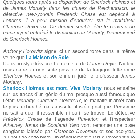
Quelques jours après la disparition de Sherlock Holmes et
de James Moriarty dans les chutes de Reichenbach, le
détective new-yorkais Frederick Chase est dépêché à
Londres. Il a pour mission d'enquêter sur le malfaiteur
Clarence Devereux. Ce dernier semble être le cerveau du
crime ayant entraîné la disparition de Moriarty, l'ennemi juré
de Sherlock Holmes.
Anthony Horowitz
signe ici un second tome dans la même
veine que
La Maison de Soie
.
Dans un style très proche de celui de
Conan Doyle
, l'auteur
nous narre ici une suite possible de la tragique lutte entre
Sherlock Holmes
et son ennemi juré, le professeur
James
Moriarty
.
Sherlock Holmes est mort. Vive Moriarty
nous entraîne
sur les traces d'un génie du mal presque aussi fameux que
l'était
Moriarty
:
Clarence Devereux
, le malfaiteur américain
le plus recherché mais aussi le plus énigmatique. Personne
ne sait à quoi il ressemble ni où il se trouve. Le détective
Frédérick Chase
de l'agende
Pinkerton
et l'inspecteur
Athelney Jones
de
Scotland Yard
vont remonter une piste
sanglante laissée par
Clarence Devereux
et ses acolytes.
Au bout de cette piste, un dénouement aussi surprenant que