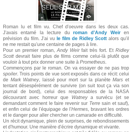
Roman lu et film vu. Chef d'oeuvre dans les deux cas.
J'avais entamé la lecture du
roman d'Andy Weir
en
prévision du film. J'ai vu
le film de Ridley Scott
alors qu'il
ne me restait qu'une centaine de pages à lire.
Pour un premier roman,
Andy Weir
fait très fort. Et
Ridley
Scott
devrait faire plus de films comme celui-là plutôt que
vouloir à tout prix donner une suite à
Prometheus
.
Commençons par le roman. On va essayer de ne pas trop
spoiler
. Trois points de vue sont exposés dans ce récit: celui
de
Mark Watney
, laissé pour mort sur la planète
Mars
et
tentant désespérément de survivre (on suit tout ça via son
journal de bord), celui des responsables de la NASA
découvrant avec horreur que
Watney
a survécu (et se
demandant comment le faire revenir sur
Terre
sain et sauf),
et enfin celui de l'équipage de l'
Hermes
, bravant les ordres
et le danger pour aller chercher un camarade en difficulté.
Un récit dynamique, plein de surprises, de rebondissements
et d'humour. Une manière d'écrire dynamique et vivante.