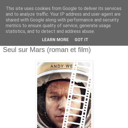
This site uses cookies from Google to deliver its services
and to analyze traffic. Your IP address and user-agent are
shared with Google along with performance and security
metrics to ensure quality of service, generate usage
statistics, and to detect and address abuse.
▼
LEARN MORE
GOT IT
samedi 14 novembre 2015
Seul sur Mars (roman et film)