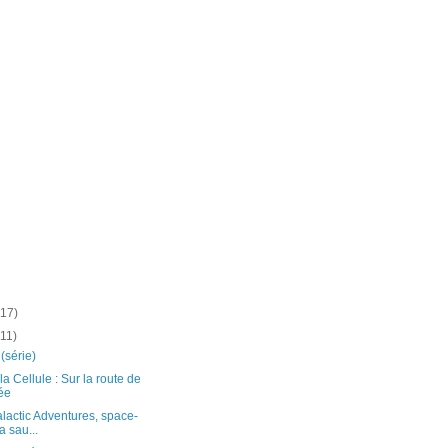
(17)
(11)
(série)
a Cellule : Sur la route de
ée
lactic Adventures, space-
a sau...