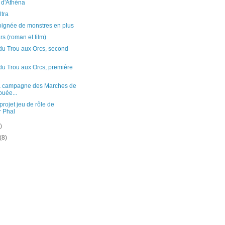
 d'Athéna
tra
oignée de monstres en plus
rs (roman et film)
du Trou aux Orcs, second
du Trou aux Orcs, première
a campagne des Marches de
ouée...
projet jeu de rôle de
 Phal
)
(8)