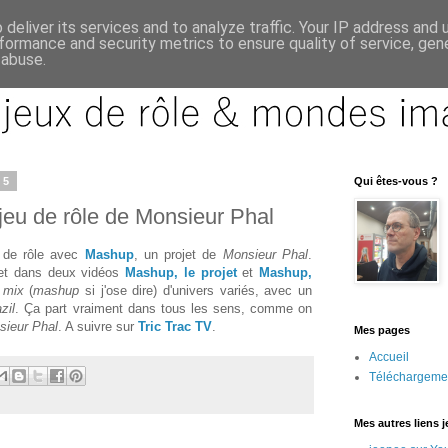
deliver its services and to analyze traffic. Your IP address and
formance and security metrics to ensure quality of service, ge
 abuse.
15
Qui êtes-vous ?
 jeu de rôle de Monsieur Phal
 de rôle avec
Mashup
, un projet de
Monsieur Phal
.
ojet dans deux vidéos
Mashup, le projet
et
Mashup,
,
mix
(
mashup
si j'ose dire) d'univers variés, avec un
zil
. Ça part vraiment dans tous les sens, comme on
sieur Phal
. A suivre sur
Tric Trac TV
.
Mes pages
Accueil
Téléchargeme
Mes autres liens 