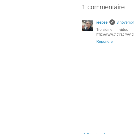
1 commentaire:
jeepee
3 novembr
Troisième vidé
http://www.trictrac.tv
Répondre