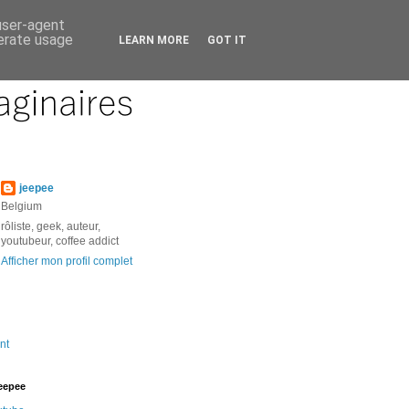
 user-agent
nerate usage
LEARN MORE
GOT IT
jeepee
Belgium
rôliste, geek, auteur,
youtubeur, coffee addict
Afficher mon profil complet
nt
jeepee