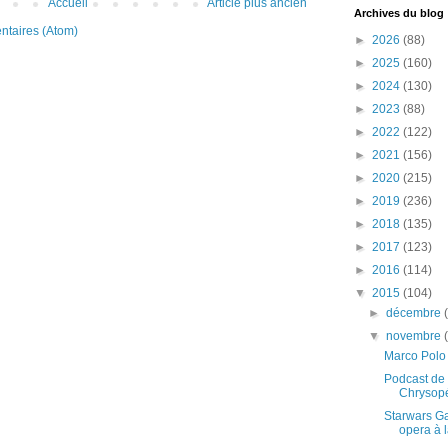
Accueil
Article plus ancien
Archives du blog
ntaires (Atom)
►
2026
(88)
►
2025
(160)
►
2024
(130)
►
2023
(88)
►
2022
(122)
►
2021
(156)
►
2020
(215)
►
2019
(236)
►
2018
(135)
►
2017
(123)
►
2016
(114)
▼
2015
(104)
►
décembre
▼
novembre
Marco Polo 
Podcast de l
Chrysop
Starwars Ga
opera à l