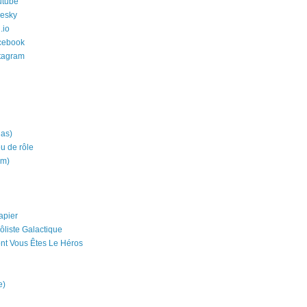
utube
uesky
.io
cebook
stagram
ias)
eu de rôle
um)
apier
ôliste Galactique
nt Vous Êtes Le Héros
e)