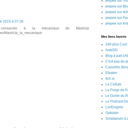
jeepee sur Yo
jeepee sur Bl
jeepee sur itch
jeepee sur Fa
e 2015 à 07:36
jeepee sur In
o consacrée à la mécanique de MashUp
/video/MashUp_la_mecanique
Mes liens favoris
2d6 plus Cool
AideDD
Blog à part (Al
C'est pas du j
CasusNo (for
Elbakin
itch.io
La Cellule
La Forge de P
Le Guide du R
Le Podcast Do
LivrEnigme
Outsider
Scriptarium (L