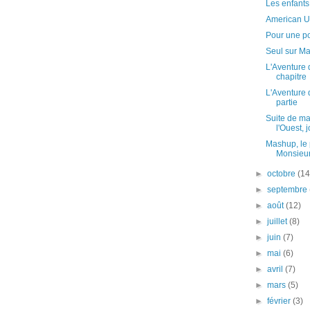
Les enfants
American Ul
Pour une p
Seul sur Ma
L'Aventure 
chapitre
L'Aventure 
partie
Suite de m
l'Ouest, j
Mashup, le 
Monsieur
►
octobre
(14
►
septembre
►
août
(12)
►
juillet
(8)
►
juin
(7)
►
mai
(6)
►
avril
(7)
►
mars
(5)
►
février
(3)