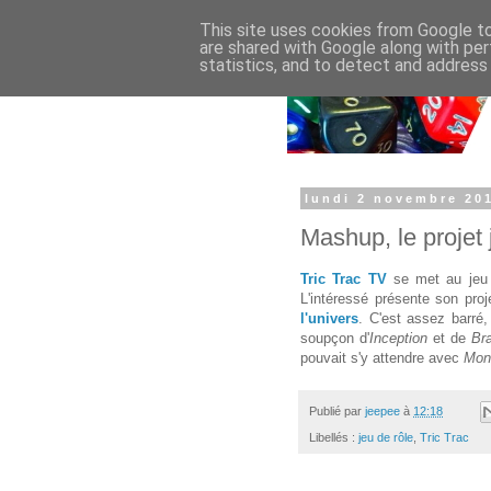
This site uses cookies from Google to 
are shared with Google along with per
statistics, and to detect and address
lundi 2 novembre 20
Mashup, le projet
Tric Trac TV
se met au jeu
L'intéressé présente son pr
l'univers
.
C'est assez barré
soupçon d'
Inception
et de
Bra
pouvait s'y attendre avec
Mon
Publié par
jeepee
à
12:18
Libellés :
jeu de rôle
,
Tric Trac