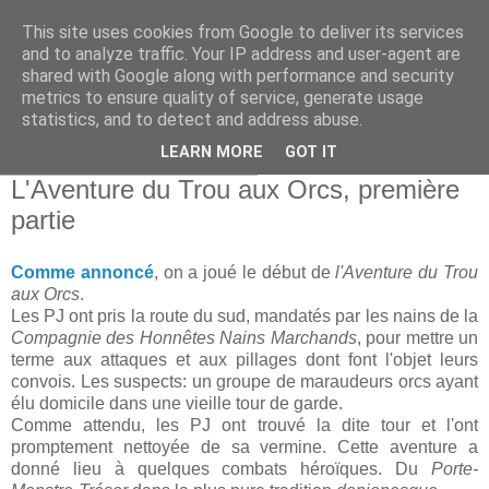
This site uses cookies from Google to deliver its services
and to analyze traffic. Your IP address and user-agent are
shared with Google along with performance and security
metrics to ensure quality of service, generate usage
statistics, and to detect and address abuse.
▼
LEARN MORE
GOT IT
dimanche 8 novembre 2015
L'Aventure du Trou aux Orcs, première
partie
Comme annoncé
, on a joué le début de
l'Aventure du Trou
aux Orcs
.
Les PJ ont pris la route du sud, mandatés par les nains de la
Compagnie des Honnêtes Nains Marchands
, pour mettre un
terme aux attaques et aux pillages dont font l'objet leurs
convois. Les suspects: un groupe de maraudeurs orcs ayant
élu domicile dans une vieille tour de garde.
Comme attendu, les PJ ont trouvé la dite tour et l'ont
promptement nettoyée de sa vermine. Cette aventure a
donné lieu à quelques combats héroïques. Du
Porte-