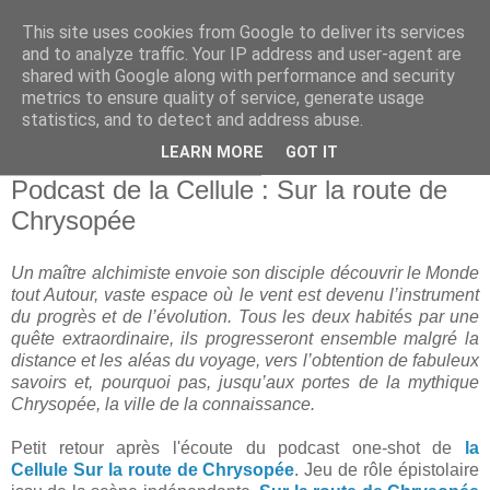
This site uses cookies from Google to deliver its services
and to analyze traffic. Your IP address and user-agent are
shared with Google along with performance and security
metrics to ensure quality of service, generate usage
statistics, and to detect and address abuse.
▼
LEARN MORE
GOT IT
vendredi 27 novembre 2015
Podcast de la Cellule : Sur la route de
Chrysopée
Un maître alchimiste envoie son disciple découvrir le Monde
tout Autour, vaste espace où le vent est devenu l’instrument
du progrès et de l’évolution. Tous les deux habités par une
quête extraordinaire, ils progresseront ensemble malgré la
distance et les aléas du voyage, vers l’obtention de fabuleux
savoirs et, pourquoi pas, jusqu’aux portes de la mythique
Chrysopée, la ville de la connaissance.
Petit retour après l'écoute du podcast one-shot de
la
Cellule
Sur la route de Chrysopée
. Jeu de rôle épistolaire