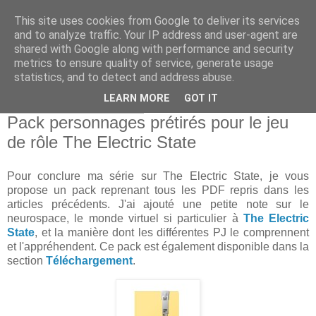
This site uses cookies from Google to deliver its services
and to analyze traffic. Your IP address and user-agent are
shared with Google along with performance and security
metrics to ensure quality of service, generate usage
statistics, and to detect and address abuse.
▼
LEARN MORE
GOT IT
dimanche 18 août 2024
Pack personnages prétirés pour le jeu
de rôle The Electric State
Pour conclure ma série sur The Electric State, je vous
propose un pack reprenant tous les PDF repris dans les
articles précédents. J'ai ajouté une petite note sur le
neurospace, le monde virtuel si particulier à
The Electric
State
, et la manière dont les différentes PJ le comprennent
et l'appréhendent. Ce pack est également disponible dans la
section
Téléchargement
.