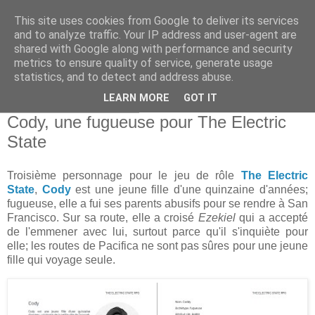
This site uses cookies from Google to deliver its services
and to analyze traffic. Your IP address and user-agent are
shared with Google along with performance and security
metrics to ensure quality of service, generate usage
statistics, and to detect and address abuse.
▼
LEARN MORE
GOT IT
vendredi 16 août 2024
Cody, une fugueuse pour The Electric
State
Troisième personnage pour le jeu de rôle
The Electric
State
,
Cody
est une jeune fille d'une quinzaine d'années;
fugueuse, elle a fui ses parents abusifs pour se rendre à San
Francisco. Sur sa route, elle a croisé
Ezekiel
qui a accepté
de l'emmener avec lui, surtout parce qu'il s'inquiète pour
elle; les routes de Pacifica ne sont pas sûres pour une jeune
fille qui voyage seule.