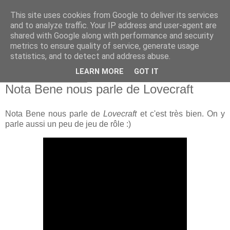
This site uses cookies from Google to deliver its services
and to analyze traffic. Your IP address and user-agent are
shared with Google along with performance and security
metrics to ensure quality of service, generate usage
statistics, and to detect and address abuse.
▼
LEARN MORE
GOT IT
lundi 26 août 2024
Nota Bene nous parle de Lovecraft
Nota Bene nous parle de
Lovecraft
et c'est très bien. On y
parle aussi un peu de jeu de rôle :)