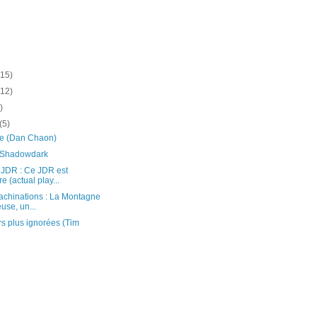
(15)
(12)
)
(5)
e (Dan Chaon)
y Shadowdark
JDR : Ce JDR est
e (actual play...
chinations : La Montagne
use, un...
s plus ignorées (Tim