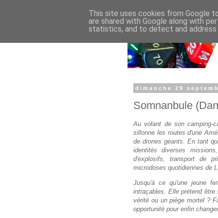
This site uses cookies from Google to 
are shared with Google along with per
statistics, and to detect and address
dimanche 29 septemb
Somnanbule (Dan
Au volant de son camping-car
sillonne les routes d'une Amé
de drones géants. En tant que
identités diverses mission
d'explosifs, transport de 
microdoses quotidiennes de LSD
Jusqu'à ce qu'une jeune fem
intraçables. Elle prétend être 
vérité ou un piège mortel ? Fa
opportunité pour enfin changer