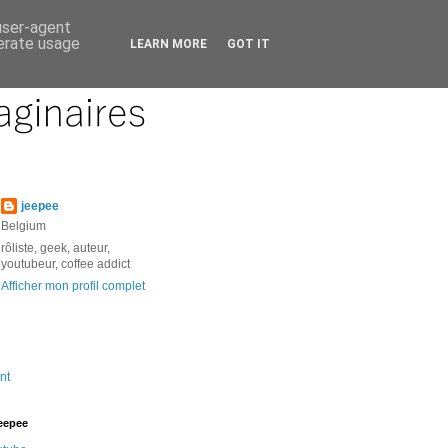
 user-agent
nerate usage
LEARN MORE
GOT IT
jeepee
Belgium
rôliste, geek, auteur,
youtubeur, coffee addict
Afficher mon profil complet
nt
jeepee