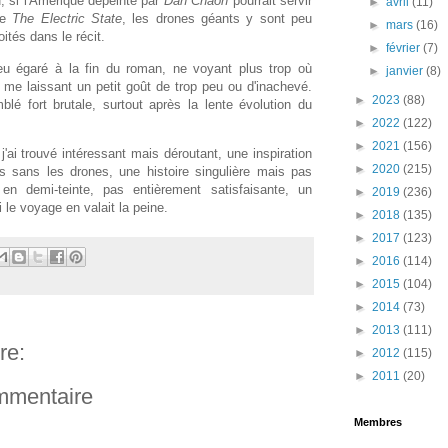
; si l'Amérique dépeinte par
Dan Chaon
pourrait servir
►
avril
(11)
de
The Electric State
, les drones géants y sont peu
►
mars
(16)
ités dans le récit.
►
février
(7)
u égaré à la fin du roman, ne voyant plus trop où
►
janvier
(8)
fin me laissant un petit goût de trop peu ou d'inachevé.
►
2023
(88)
lé fort brutale, surtout après la lente évolution du
►
2022
(122)
►
2021
(156)
'ai trouvé intéressant mais déroutant, une inspiration
►
2020
(215)
 sans les drones, une histoire singulière mais pas
en demi-teinte, pas entièrement satisfaisante, un
►
2019
(236)
le voyage en valait la peine.
►
2018
(135)
►
2017
(123)
►
2016
(114)
►
2015
(104)
►
2014
(73)
►
2013
(111)
re:
►
2012
(115)
►
2011
(20)
ommentaire
Membres