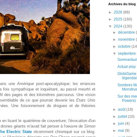
Archives du blog
►
2026
(88)
►
2025
(160)
▼
2024
(130)
►
décembre
►
novembre
►
octobre
(14
▼
septembre
Somnanbul
Actual pla
GlobiGame 
légendair
dans une
Amérique
post-apocalyptique; les errances
Sombres Ma
la fois sympathique et inquiétant, au passé meurtri et
Monstrue
 fil des pages et des kilomètres parcourus. Une vision
Sur des mer
aisemblable de ce que pourrait devenir les
Etats Unis
Powers)
nnées. Une foisonnement de drogues et de théories
►
août
(19)
►
juillet
(10)
n en lisant le quatrième de couverture; l'évocation d'un
►
juin
(4)
drones géants m'avait fait penser à l'oeuvre de
Simon
►
mai
(9)
he Electric State
récemment chroniqué sur ce blog.