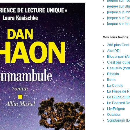
jeepee sur Yo
jeepee sur Bl
jeepee sur itch
jeepee sur Fa
jeepee sur In
Mes liens favoris
2d6 plus Cool
AideDD
Blog à part (Al
C'est pas du j
CasusNo (for
Elbakin
itch.io
La Cellule
La Forge de P
Le Guide du R
Le Podcast Do
LivrEnigme
Outsider
Scriptarium (L