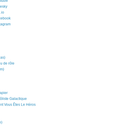
utube
uesky
.io
cebook
stagram
ias)
eu de rôle
um)
apier
ôliste Galactique
nt Vous Êtes Le Héros
e)