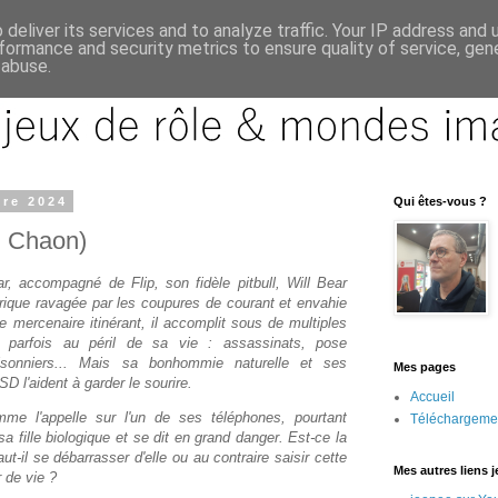
deliver its services and to analyze traffic. Your IP address and
formance and security metrics to ensure quality of service, ge
 abuse.
re 2024
Qui êtes-vous ?
 Chaon)
, accompagné de Flip, son fidèle pitbull, Will Bear
rique ravagée par les coupures de courant et envahie
 mercenaire itinérant, il accomplit sous de multiples
s, parfois au péril de sa vie : assassinats, pose
prisonniers... Mais sa bonhommie naturelle et ses
Mes pages
 l'aident à garder le sourire.
Accueil
me l'appelle sur l'un de ses téléphones, pourtant
Téléchargeme
sa fille biologique et se dit en grand danger. Est-ce la
ut-il se débarrasser d'elle ou au contraire saisir cette
Mes autres liens 
 de vie ?