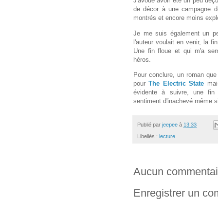
J'avoue avoir été un peu déçu
de décor à une campagne 
montrés et encore moins explo
Je me suis également un pe
l'auteur voulait en venir, la 
Une fin floue et qui m'a semb
héros.
Pour conclure, un roman que j
pour
The Electric State
mais
évidente à suivre, une fin 
sentiment d'inachevé même si 
Publié par
jeepee
à
13:33
Libellés :
lecture
Aucun commentai
Enregistrer un c