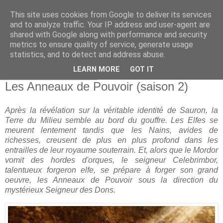
This site uses cookies from Google to deliver its services
and to analyze traffic. Your IP address and user-agent are
shared with Google along with performance and security
metrics to ensure quality of service, generate usage
statistics, and to detect and address abuse.
▼
LEARN MORE
GOT IT
lundi 14 octobre 2024
Les Anneaux de Pouvoir (saison 2)
Après la révélation sur la véritable identité de Sauron, la
Terre du Milieu semble au bord du gouffre. Les Elfes se
meurent lentement tandis que les Nains, avides de
richesses, creusent de plus en plus profond dans les
entrailles de leur royaume souterrain. Et, alors que le Mordor
vomit des hordes d'orques, le seigneur Celebrimbor,
talentueux forgeron elfe, se prépare à forger son grand
oeuvre, les Anneaux de Pouvoir sous la direction du
mystérieux Seigneur des Dons.