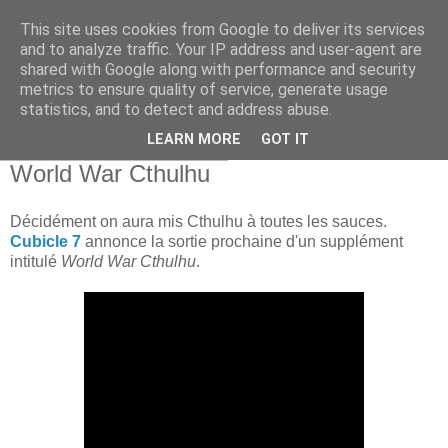
This site uses cookies from Google to deliver its services
and to analyze traffic. Your IP address and user-agent are
shared with Google along with performance and security
metrics to ensure quality of service, generate usage
statistics, and to detect and address abuse.
▼
LEARN MORE
GOT IT
vendredi 2 décembre 2011
World War Cthulhu
Décidément on aura mis Cthulhu à toutes les sauces.
Cubicle 7
annonce la sortie prochaine d'un supplément
intitulé
World War Cthulhu
.