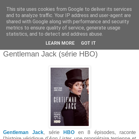
This site uses cookies from Google to deliver its services
and to analyze traffic. Your IP address and user-agent are
shared with Google along with performance and security
metrics to ensure quality of service, generate usage
statistics, and to detect and address abuse.
▼
LEARN MORE
GOT IT
jeudi 13 juin 2019
Gentleman Jack (série HBO)
Gentleman Jack
, série
HBO
en 8 épisodes, raconte
l'histoire véridique d'
Ann Lister
, une propriétaire terrienne et