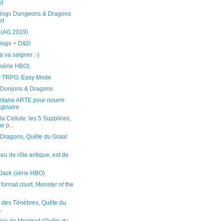
t
hings Dungeons & Dragons
et
 (AG 2019)
hings + D&D
 va saigner :-)
(série HBO)
r TRPG: Easy Mode
. Donjons & Dragons
taire ARTE pour nourrir
aginaire
a Cellule: les 5 Supplices,
 p...
 Dragons, Quête du Graal
jeu de rôle antique, est de
Jack (série HBO)
format court, Monster of the
 des Ténèbres, Quête du
1