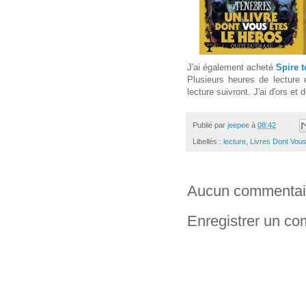
J'ai également acheté
Spire t
Plusieurs heures de lecture
lecture suivront. J'ai d'ors et
Publié par
jeepee
à
08:42
Libellés :
lecture
,
Livres Dont Vou
Aucun commentai
Enregistrer un c