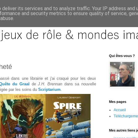
deliver its services and to analyze traffic. Your IP address and
formance and security metrics to ensure quality of service, ge
 abuse.
Qui êtes-vous ?
cheté
passé dans une librairie et j'ai craqué pour les deux
Quête du Graal
de
J.H. Brennan
dans sa nouvelle
rrigée par les soins du
Scriptarium
.
Mes pages
Accueil
Téléchargeme
Mes autres liens 