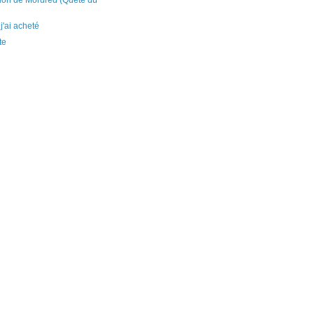
ion de Mordred (Quête du
 j'ai acheté
te
)