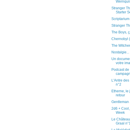
Wernquis
Stranger T
Starter S
Scriptarium
Stranger T
The Boys, ça
Chernobyl 
The Witche
Nostalgie..
Un documen
votre im
Podcast de l
campagne
L'Antre des
n°2
Etherne, le 
retour
Gentleman 
2d6 + Cool, 
Week
Le Château
Graal n°