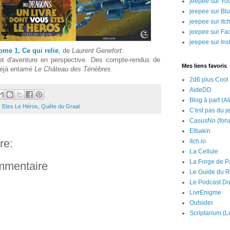
jeepee sur Yo
jeepee sur Bl
jeepee sur itch
jeepee sur Fa
jeepee sur In
ome 1, Ce qui relie
, de
Laurent Genefort
.
 et d'aventure en perspective. Des compte-rendus de
Mes liens favoris
 déjà entamé
Le Château des Ténèbres
.
2d6 plus Cool
AideDD
Blog à part (Al
s Etes Le Héros
,
Quête du Graal
C'est pas du j
CasusNo (for
Elbakin
re:
itch.io
La Cellule
La Forge de P
ommentaire
Le Guide du R
Le Podcast Do
LivrEnigme
Outsider
Scriptarium (L