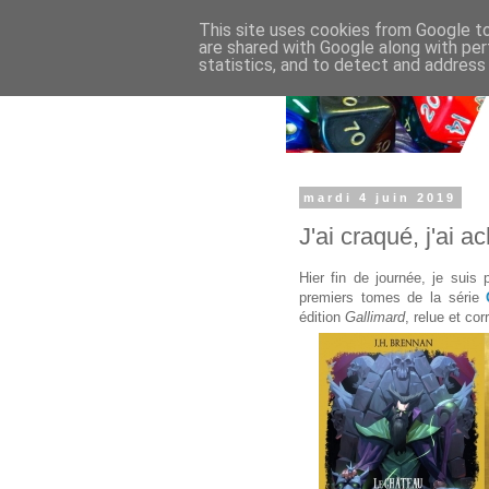
This site uses cookies from Google to 
are shared with Google along with per
statistics, and to detect and address
mardi 4 juin 2019
J'ai craqué, j'ai a
Hier fin de journée, je suis 
premiers tomes de la série
édition
Gallimard
, relue et co