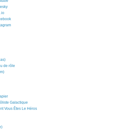
utube
uesky
.io
cebook
stagram
ias)
eu de rôle
um)
apier
ôliste Galactique
nt Vous Êtes Le Héros
e)