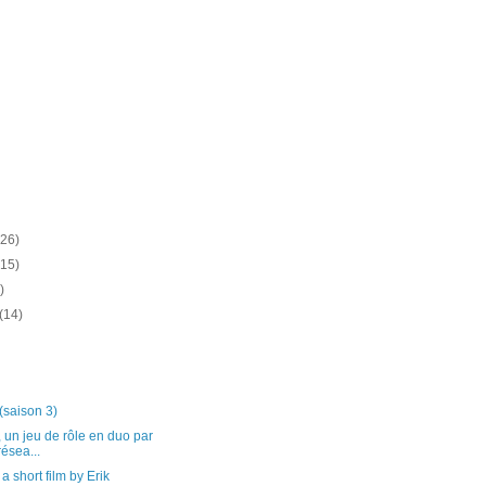
(26)
(15)
)
(14)
(saison 3)
 un jeu de rôle en duo par
ésea...
 short film by Erik