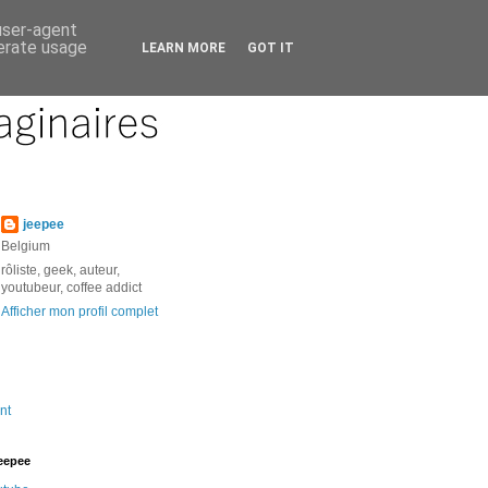
 user-agent
nerate usage
LEARN MORE
GOT IT
jeepee
Belgium
rôliste, geek, auteur,
youtubeur, coffee addict
Afficher mon profil complet
nt
jeepee