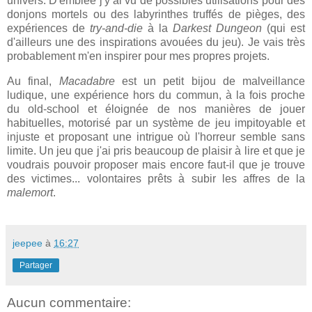
univers. D'emblée j'y ai vu de possibles utilisations pour des
donjons mortels ou des labyrinthes truffés de pièges, des
expériences de
try-and-die
à la
Darkest Dungeon
(qui est
d'ailleurs une des inspirations avouées du jeu). Je vais très
probablement m'en inspirer pour mes propres projets.
Au final,
Macadabre
est un petit bijou de malveillance
ludique, une expérience hors du commun, à la fois proche
du old-school et éloignée de nos manières de jouer
habituelles, motorisé par un système de jeu impitoyable et
injuste et proposant une intrigue où l'horreur semble sans
limite. Un jeu que j'ai pris beaucoup de plaisir à lire et que je
voudrais pouvoir proposer mais encore faut-il que je trouve
des victimes... volontaires prêts à subir les affres de la
malemort
.
jeepee
à
16:27
Partager
Aucun commentaire: