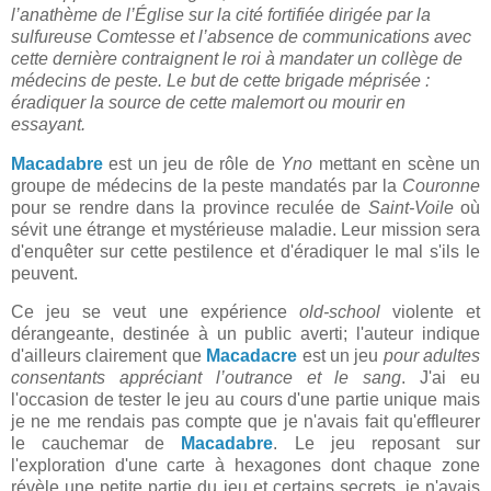
l’anathème de l’Église sur la cité fortifiée dirigée par la
sulfureuse Comtesse et l’absence de communications avec
cette dernière contraignent le roi à mandater un collège de
médecins de peste. Le but de cette brigade méprisée :
éradiquer la source de cette malemort ou mourir en
essayant.
Macadabre
est un jeu de rôle de
Yno
mettant en scène un
groupe de médecins de la peste mandatés par la
Couronne
pour se rendre dans la province reculée de
Saint-Voile
où
sévit une étrange et mystérieuse maladie. Leur mission sera
d'enquêter sur cette pestilence et d'éradiquer le mal s'ils le
peuvent.
Ce jeu se veut une expérience
old-school
violente et
dérangeante, destinée à un public averti; l'auteur indique
d'ailleurs clairement que
Macadacre
est un jeu
pour adultes
consentants appréciant l’outrance et le sang
. J'ai eu
l'occasion de tester le jeu au cours d'une partie unique mais
je ne me rendais pas compte que je n'avais fait qu'effleurer
le cauchemar de
Macadabre
. Le jeu reposant sur
l'exploration d'une carte à hexagones dont chaque zone
révèle une petite partie du jeu et certains secrets, je n'avais