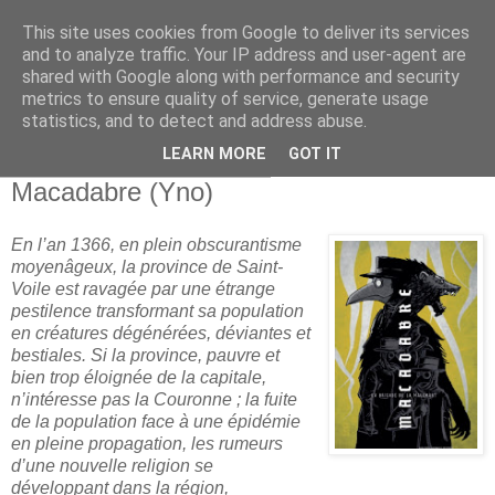
This site uses cookies from Google to deliver its services
and to analyze traffic. Your IP address and user-agent are
shared with Google along with performance and security
metrics to ensure quality of service, generate usage
statistics, and to detect and address abuse.
▼
LEARN MORE
GOT IT
dimanche 15 novembre 2020
Macadabre (Yno)
En l’an 1366, en plein obscurantisme
moyenâgeux, la province de Saint-
Voile est ravagée par une étrange
pestilence transformant sa population
en créatures dégénérées, déviantes et
bestiales. Si la province, pauvre et
bien trop éloignée de la capitale,
n’intéresse pas la Couronne ; la fuite
de la population face à une épidémie
en pleine propagation, les rumeurs
d’une nouvelle religion se
développant dans la région,