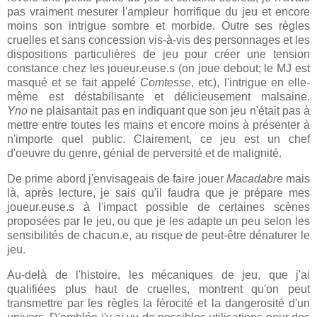
pas vraiment mesurer l'ampleur horrifique du jeu et encore
moins son intrigue sombre et morbide. Outre ses règles
cruelles et sans concession vis-à-vis des personnages et les
dispositions particulières de jeu pour créer une tension
constance chez les joueur.euse.s (on joue debout; le MJ est
masqué et se fait appelé
Comtesse
, etc), l'intrigue en elle-
même est déstabilisante et délicieusement malsaine.
Yno
ne plaisantait pas en indiquant que son jeu n'était pas à
mettre entre toutes les mains et encore moins à présenter à
n'importe quel public. Clairement, ce jeu est un chef
d'oeuvre du genre, génial de perversité et de malignité.
De prime abord j'envisageais de faire jouer
Macadabre
mais
là, après lecture, je sais qu'il faudra que je prépare mes
joueur.euse.s à l'impact possible de certaines scènes
proposées par le jeu, ou que je les adapte un peu selon les
sensibilités de chacun.e, au risque de peut-être dénaturer le
jeu.
Au-delà de l'histoire, les mécaniques de jeu, que j'ai
qualifiées plus haut de cruelles, montrent qu'on peut
transmettre par les règles la férocité et la dangerosité d'un