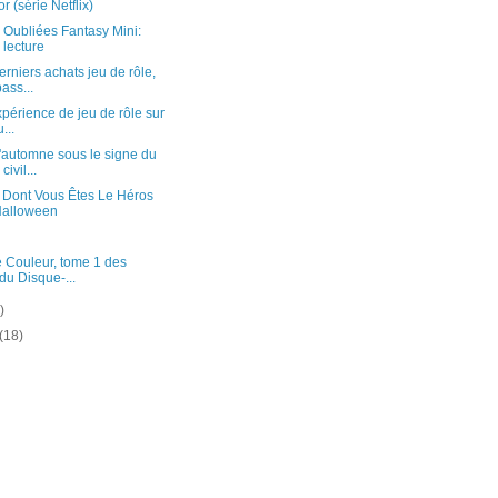
r (série Netflix)
Oubliées Fantasy Mini:
 lecture
rniers achats jeu de rôle,
ass...
périence de jeu de rôle sur
...
'automne sous le signe du
ivil...
 Dont Vous Êtes Le Héros
Halloween
 Couleur, tome 1 des
du Disque-...
)
(18)