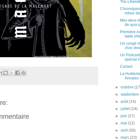
The Liberato
Chroniques 
retour de
Mes deux de
de quoi p
Première ex
table virtu
Un congé d
choc des c
Un Podcast
spécial 
Cursed
La Huitième
Annales 
►
octobre
(17
►
septembre
re:
►
août
(14)
►
juillet
(14)
ommentaire
►
juin
(17)
►
mai
(12)
►
avril
(26)
►
mars
(23)