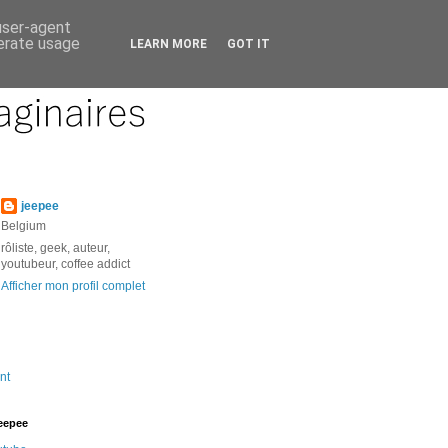
 user-agent
nerate usage
LEARN MORE
GOT IT
jeepee
Belgium
rôliste, geek, auteur,
youtubeur, coffee addict
Afficher mon profil complet
nt
jeepee