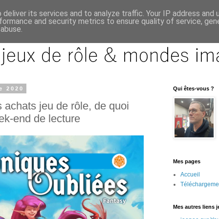
deliver its services and to analyze traffic. Your IP address and
formance and security metrics to ensure quality of service, ge
 abuse.
e 2020
Qui êtes-vous ?
 achats jeu de rôle, de quoi
ek-end de lecture
Mes pages
Accueil
Téléchargeme
Mes autres liens 