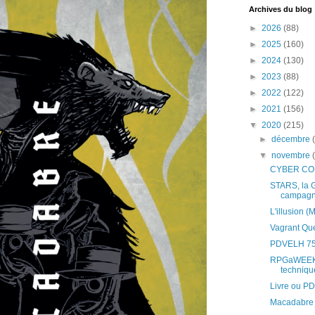
Archives du blog
►
2026
(88)
►
2025
(160)
►
2024
(130)
►
2023
(88)
►
2022
(122)
►
2021
(156)
▼
2020
(215)
►
décembre
▼
novembre
CYBER CO
STARS, la G
campagne
L'illusion 
Vagrant Que
PDVELH 75
RPGaWEEK S
technique
Livre ou PD
Macadabre 