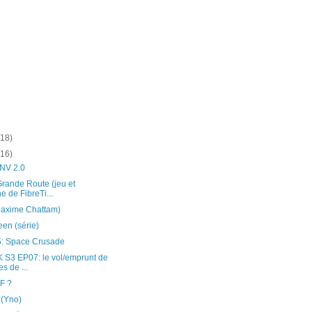
(18)
(16)
NV 2.0
rande Route (jeu et
 de FibreTi...
(Maxime Chattam)
en (série)
: Space Crusade
3 EP07: le vol/emprunt de
s de ...
F ?
(Yno)