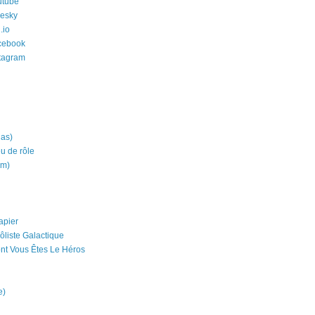
utube
uesky
.io
cebook
stagram
ias)
eu de rôle
um)
apier
ôliste Galactique
nt Vous Êtes Le Héros
e)