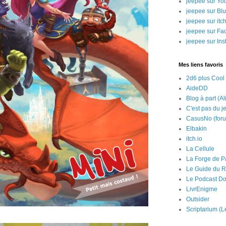
jeepee sur Yo
jeepee sur Bl
jeepee sur itch
jeepee sur Fa
jeepee sur In
Mes liens favoris
2d6 plus Cool
AideDD
Blog à part (Al
C'est pas du j
CasusNo (for
Elbakin
itch.io
La Cellule
La Forge de P
Le Guide du R
Le Podcast Do
LivrEnigme
Outsider
Scriptarium (L