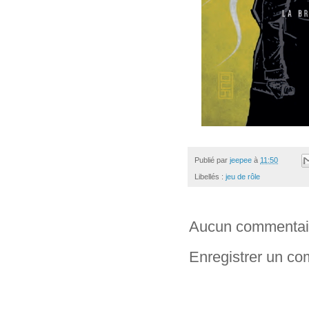
Publié par
jeepee
à
11:50
Libellés :
jeu de rôle
Aucun commentai
Enregistrer un c