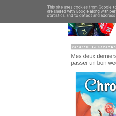
This site uses cookies from Google to 
are shared with Google along with per
statistics, and to detect and address
vendredi 13 novembr
Mes deux derniers
passer un bon we