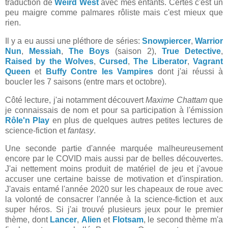
traduction de
Weird West
avec mes enfants. Certes c'est un
peu maigre comme palmares rôliste mais c'est mieux que
rien.
Il y a eu aussi une pléthore de séries:
Snowpiercer
,
Warrior
Nun
,
Messiah
,
The Boys
(saison 2),
True Detective
,
Raised by the Wolves
,
Cursed
,
The Liberator
,
Vagrant
Queen
et
Buffy Contre les Vampires
dont j'ai réussi à
boucler les 7 saisons (entre mars et octobre).
Côté lecture, j'ai notamment découvert
Maxime Chattam
que
je connaissais de nom et pour sa participation à l'émission
Rôle'n Play
en plus de quelques autres petites lectures de
science-fiction et
fantasy
.
Une seconde partie d'année marquée malheureusement
encore par le COVID mais aussi par de belles découvertes.
J'ai nettement moins produit de matériel de jeu et j'avoue
accuser une certaine baisse de motivation et d'inspiration.
J'avais entamé l'année 2020 sur les chapeaux de roue avec
la volonté de consacrer l'année à la science-fiction et aux
super héros. Si j'ai trouvé plusieurs jeux pour le premier
thème, dont
Lancer
,
Alien
et
Flotsam
, le second thème m'a