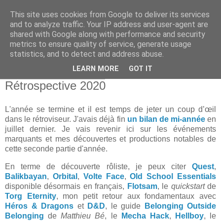
This site uses cookies from Google to deliver its services
and to analyze traffic. Your IP address and user-agent are
shared with Google along with performance and security
metrics to ensure quality of service, generate usage
statistics, and to detect and address abuse.
▼
LEARN MORE
GOT IT
mardi 15 décembre 2020
Rétrospective 2020
L'année se termine et il est temps de jeter un coup d’œil
dans le rétroviseur. J'avais déjà fin
un bilan de mi-année
en
juillet dernier. Je vais revenir ici sur les événements
marquants et mes découvertes et productions notables de
cette seconde partie d'année.
En terme de découverte rôliste, je peux citer
Quest
,
Balikbayan
,
Orbital
,
Volte Face
,
Old School Essentials
disponible désormais en français,
Flotsam
, le
quickstart
de
Torg Eternity
, mon petit retour aux fondamentaux avec
Héros & Dragons
et
D&D
, le guide
Belonging Outside
Belonging
de
Matthieu Bé
, le
Mecha Hack
,
Hellboy
, le