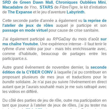
SRD de Green Dawn Mall
,
Chroniques Oubliées Mini
,
Macadabre
de
Yno
,
STARS
de
FibreTigre
, le kit d'initiation
de
The Expanse
et le jeu d'aventure
Labyrinth
.
Cette seconde partie d'année a également vu
la reprise de
l'atelier de jeux de rôles
auquel je participe et son
passage en mode virtuel
pour cause de crise sanitaire.
J'ai également participé au
RPGaDay
du mois d'août
sur
ma chaîne Youtube
. Une expérience intense - il faut tenir le
rythme d'une vidéo par jour - mais très enrichissante avec,
comme d'habitude, beaucoup de partages entre les
participant.e.s.
Autre grand événement de novembre dernier, la
seconde
édition de la CYBER CONV
à laquelle j'ai pu contribuer en
proposant plusieurs de mes jeux et traductions pour le
bundle
solidaire. Je n'ai pas pu suivre l'événement en direct
autant que je l'aurais souhaité mais je me suis rattrapé avec
les vidéos en différé.
Du côté des parties de jeu de rôle, outre ma participation en
tant que joueur à l'atelier de jeux de rôles, j'ai pu tester ma