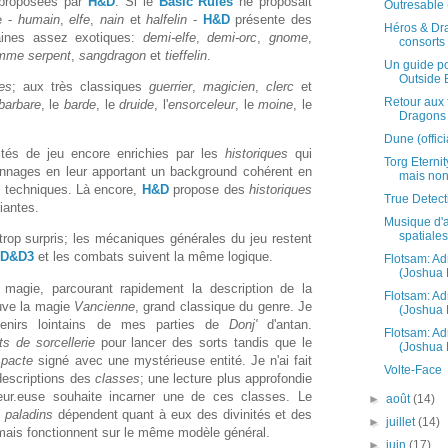
proposées par
H&D
. Si le
Basic Rules
ne proposait
Outresable
e -
humain
,
elfe
,
nain
et
halfelin
-
H&D
présente des
Héros & Dr
taines assez exotiques:
demi-elfe
,
demi-orc
,
gnome
,
consorts
mme serpent
,
sangdragon
et
tieffelin
.
Un guide po
Outside B
es
; aux très classiques
guerrier
,
magicien
,
clerc
et
Retour aux
barbare
, le
barde
, le
druide
, l'
ensorceleur
, le
moine
, le
Dragons
.
Dune (officia
lités de jeu encore enrichies par les
historiques
qui
Torg Eterni
sonnages en leur apportant un background cohérent en
mais no
 techniques. Là encore,
H&D
propose des
historiques
True Detect
iantes.
Musique d'
spatiales
 trop surpris; les mécaniques générales du jeu restent
D&D3
et les combats suivent la même logique.
Flotsam: Ad
(Joshua F
a magie, parcourant rapidement la description de la
Flotsam: Ad
ouve la magie
Vancienne
, grand classique du genre. Je
(Joshua F
enirs lointains de mes parties de
Donj'
d'antan.
Flotsam: Ad
ts de sorcellerie
pour lancer des sorts tandis que le
(Joshua F
n
pacte
signé avec une mystérieuse entité. Je n'ai fait
Volte-Face
descriptions des
classes
; une lecture plus approfondie
eur.euse souhaite incarner une de ces classes. Le
►
août
(14)
t
paladins
dépendent quant à eux des divinités et des
►
juillet
(14)
 mais fonctionnent sur le même modèle général.
►
juin
(17)