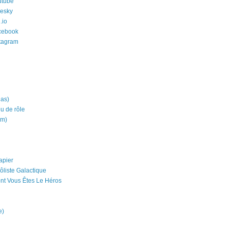
utube
uesky
.io
cebook
stagram
ias)
eu de rôle
um)
apier
ôliste Galactique
nt Vous Êtes Le Héros
e)