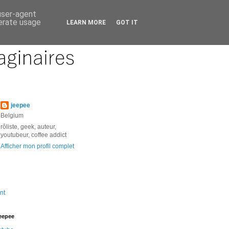
 user-agent
nerate usage
LEARN MORE
GOT IT
jeepee
Belgium
rôliste, geek, auteur,
youtubeur, coffee addict
Afficher mon profil complet
nt
jeepee