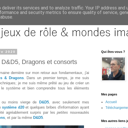
deliver its services and to analyze traffic. Your IP address and
formance and security metrics to ensure quality of service, ge
 abuse.
re 2020
Qui êtes-vous ?
 D&D5, Dragons et consorts
maine dernière sur mon retour aux fondamentaux, j'ai
os & Dragons
. Dans un premier temps, je me suis
techniques; je me suis même prêté au jeu de créer un
r le système et bien comprendre tous les éléments
Mes pages
us ou moins vierge de
D&D5
, avec seulement mes
Accueil
u
système d20
et quelques bribes d'information ayant
Téléchargeme
i été agréablement surpris par les
petites
nouveautés
ons
, et par la même
D&D5
.
Mes autres liens 