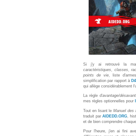
Si j'y ai retrouvé la m
caractéristiques
,
classes
,
ra
points de vie
, liste d'arm
simplification par rapport à
D
qui allège considérablement l'u
La règle d'
avantage/désavan
mes règles optionnelles pour
Tout en lisant le
Manuel des 
traduit par
AIDEDD.ORG
, his
et de bien comprendre chaque 
Pour l'heure, j'en ai fini 