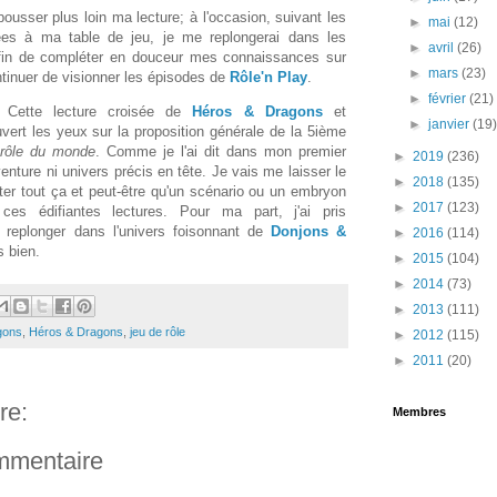
ousser plus loin ma lecture; à l'occasion, suivant les
►
mai
(12)
tées à ma table de jeu, je me replongerai dans les
►
avril
(26)
afin de compléter en douceur mes connaissances sur
►
mars
(23)
ntinuer de visionner les épisodes de
Rôle'n Play
.
►
février
(21)
 Cette lecture croisée de
Héros & Dragons
et
►
janvier
(19
ert les yeux sur la proposition générale de la 5ième
 rôle du monde
. Comme je l'ai dit dans mon premier
►
2019
(236)
aventure ni univers précis en tête. Je vais me laisser le
►
2018
(135)
er tout ça et peut-être qu'un scénario ou un embryon
►
2017
(123)
 ces édifiantes lectures. Pour ma part, j'ai pris
replonger dans l'univers foisonnant de
Donjons &
►
2016
(114)
s bien.
►
2015
(104)
►
2014
(73)
►
2013
(111)
gons
,
Héros & Dragons
,
jeu de rôle
►
2012
(115)
►
2011
(20)
re:
Membres
ommentaire