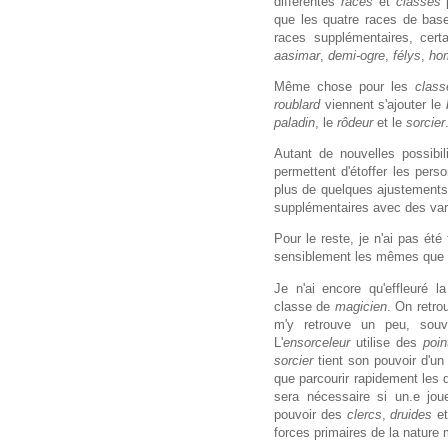
différentes
races
et
classes
que les quatre races de bas
races supplémentaires, cer
aasimar
,
demi-ogre
,
félys
,
ho
Même chose pour les
class
roublard
viennent s'ajouter le
paladin
, le
rôdeur
et le
sorcier
Autant de nouvelles possibi
permettent d'étoffer les per
plus de quelques ajustements
supplémentaires avec des var
Pour le reste, je n'ai pas été
sensiblement les mêmes que
Je n'ai encore qu'effleuré l
classe de
magicien
. On retr
m'y retrouve un peu, souv
L'
ensorceleur
utilise des
poin
sorcier
tient son pouvoir d'u
que parcourir rapidement les 
sera nécessaire si un.e jou
pouvoir des
clercs
,
druides
e
forces primaires de la nature