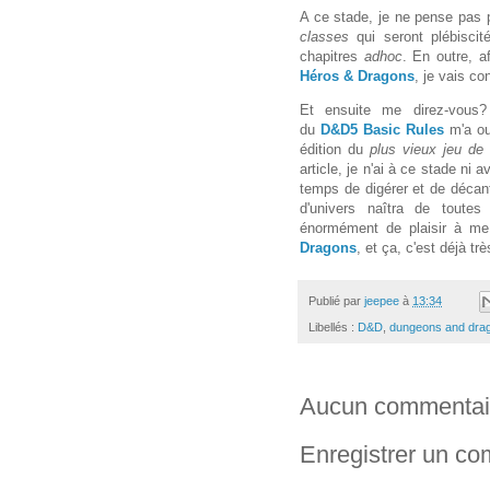
A ce stade, je ne pense pas p
classes
qui seront plébisci
chapitres
adhoc
. En outre, 
Héros & Dragons
, je vais co
Et ensuite me direz-vous?
du
D&D5
Basic Rules
m'a ouv
édition du
plus vieux jeu de
article, je n'ai à ce stade ni 
temps de digérer et de décant
d'univers naîtra de toutes
énormément de plaisir à me 
Dragons
, et ça, c'est déjà trè
Publié par
jeepee
à
13:34
Libellés :
D&D
,
dungeons and dra
Aucun commentai
Enregistrer un c