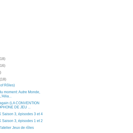
(18)
(16)
)
(18)
of Rôles)
 du moment: Autre Monde,
Allia...
 again (LA CONVENTION
HONE DE JEU ...
aison 3, épisodes 3 et 4
aison 3, épisodes 1 et 2
'atelier Jeux de rôles