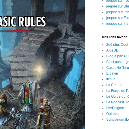
jeepee sur Yo
jeepee sur Bl
jeepee sur itch
jeepee sur Fa
jeepee sur In
Mes liens favoris
2d6 plus Cool
AideDD
Blog à part (Al
C'est pas du j
CasusNo (for
Elbakin
itch.io
La Cellule
La Forge de P
Le Guide du R
Le Podcast Do
LivrEnigme
Outsider
Scriptarium (L