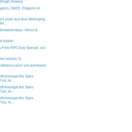
 (Hugh Howey)
agons, D&D5, Dragons et
ur jouer aux jeux Belonging
el...
 fondamentaux: Héros &
l trailer)
ty Free RPG Day Special: oui
n
ive (saison 1)
ambiance pour vos aventures
rift Amongst the Stars
ox), le...
rift Amongst the Stars
ox), le...
rift Amongst the Stars
ox), le...