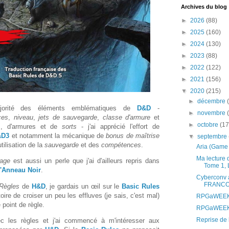
Archives du blog
►
2026
(88)
►
2025
(160)
►
2024
(130)
►
2023
(88)
►
2022
(122)
►
2021
(156)
▼
2020
(215)
►
décembre
ajorité des éléments emblématiques de
D&D
-
►
novembre
ces
,
niveau
,
jets de sauvegarde
,
classe d'armure
et
►
octobre
(17
es, d'armures et de
sorts
- j'ai apprécié l'effort de
&D3
et notamment la mécanique de
bonus de maîtrise
▼
septembre
tilisation de la
sauvegarde
et des
compétences
.
Aria (Game 
Ma lecture
tage
est aussi un perle que j'ai d'ailleurs repris dans
Tome 1, L'
l'Anneau Noir
.
Cyberconv
FRANCOP
Règles
de
H&D
, je gardais un œil sur le
Basic Rules
toire de croiser un peu les effluves (je sais, c'est mal)
RPGaWEEK S
point de règle.
RPGaWEEK S
Reprise de l
avec les règles et j'ai commencé à m'intéresser aux