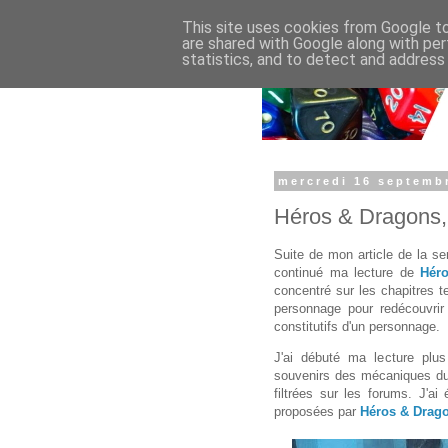
This site uses cookies from Google to 
are shared with Google along with per
statistics, and to detect and address
mercredi 16 septemb
Héros & Dragons,
Suite de mon article de la se
continué ma lecture de
Hér
concentré sur les chapitres 
personnage pour redécouvri
constitutifs d'un personnage.
J'ai débuté ma lecture pl
souvenirs des mécaniques d
filtrées sur les forums. J'a
proposées par
Héros & Drag