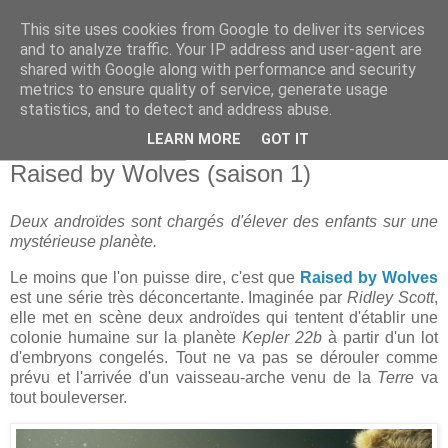
This site uses cookies from Google to deliver its services
and to analyze traffic. Your IP address and user-agent are
shared with Google along with performance and security
metrics to ensure quality of service, generate usage
statistics, and to detect and address abuse.
▼
LEARN MORE
GOT IT
jeudi 8 octobre 2020
Raised by Wolves (saison 1)
Deux androïdes sont chargés d'élever des enfants sur une
mystérieuse planète.
Le moins que l'on puisse dire, c'est que
Raised by Wolves
est une série très déconcertante. Imaginée par
Ridley Scott
,
elle met en scène deux androïdes qui tentent d'établir une
colonie humaine sur la planète
Kepler 22b
à partir d'un lot
d'embryons congelés. Tout ne va pas se dérouler comme
prévu et l'arrivée d'un vaisseau-arche venu de la
Terre
va
tout bouleverser.