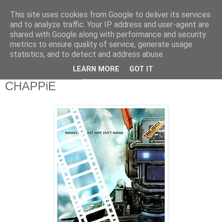
This site uses cookies from Google to deliver its services
and to analyze traffic. Your IP address and user-agent are
shared with Google along with performance and security
metrics to ensure quality of service, generate usage
statistics, and to detect and address abuse.
▼
LEARN MORE
GOT IT
mardi 26 mai 2015
CHAPPiE