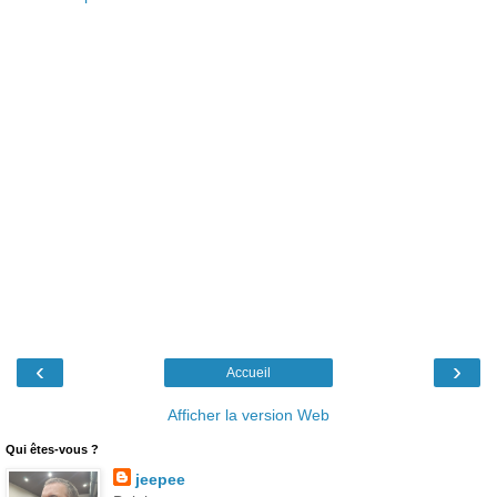
‹
›
Accueil
Afficher la version Web
Qui êtes-vous ?
jeepee