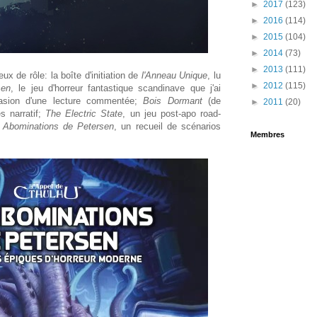
►
2017
(123)
►
2016
(114)
►
2015
(104)
►
2014
(73)
►
2013
(111)
ux de rôle: la boîte d'initiation de
l'Anneau Unique
, lu
►
2012
(115)
sen
, le jeu d'horreur fantastique scandinave que j'ai
casion d'une lecture commentée;
Bois Dormant
(de
►
2011
(20)
s narratif;
The Electric State
, un jeu post-apo road-
 Abominations de Petersen
, un recueil de scénarios
Membres