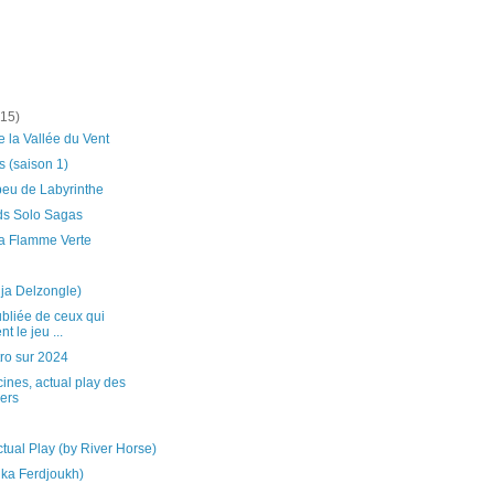
(15)
 la Vallée du Vent
s (saison 1)
peu de Labyrinthe
s Solo Sagas
la Flamme Verte
ja Delzongle)
ubliée de ceux qui
t le jeu ...
ro sur 2024
cines, actual play des
ers
ctual Play (by River Horse)
lika Ferdjoukh)