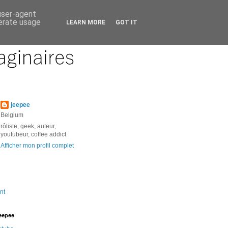
 user-agent
nerate usage
LEARN MORE
GOT IT
jeepee
Belgium
rôliste, geek, auteur,
youtubeur, coffee addict
Afficher mon profil complet
nt
jeepee