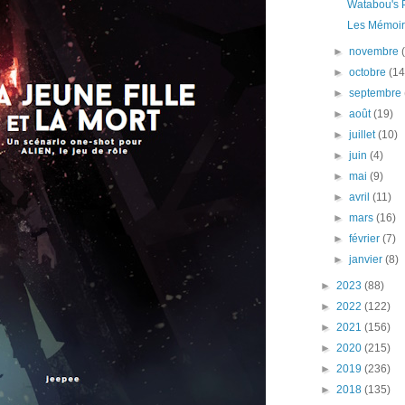
Watabou's 
Les Mémoir
►
novembre
►
octobre
(14
►
septembre
►
août
(19)
►
juillet
(10)
►
juin
(4)
►
mai
(9)
►
avril
(11)
►
mars
(16)
►
février
(7)
►
janvier
(8)
►
2023
(88)
►
2022
(122)
►
2021
(156)
►
2020
(215)
►
2019
(236)
►
2018
(135)