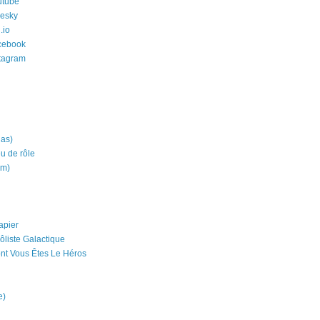
utube
uesky
.io
cebook
stagram
ias)
eu de rôle
um)
apier
ôliste Galactique
nt Vous Êtes Le Héros
e)