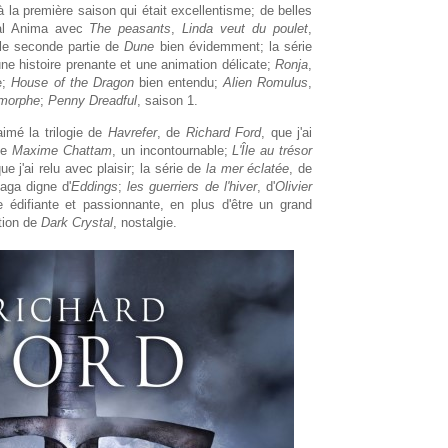
 la première saison qui était excellentisme; de belles
val Anima avec
The peasants
,
Linda veut du poulet
,
 le seconde partie de
Dune
bien évidemment; la série
une histoire prenante et une animation délicate;
Ronja
,
e;
House of the Dragon
bien entendu;
Alien Romulus
,
morphe
;
Penny Dreadful
, saison 1.
aimé la trilogie de
Havrefer
, de
Richard Ford
, que j'ai
de
Maxime Chattam
, un incontournable;
L'Île au trésor
ue j'ai relu avec plaisir; la série de
la mer éclatée
, de
saga digne d'
Eddings
;
les guerriers de l'hiver
, d'
Olivier
e édifiante et passionnante, en plus d'être un grand
ation de
Dark Crystal
, nostalgie.