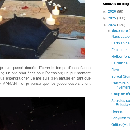
Archives du blog
►
2026
(89)
►
2025
(160)
▼
2024
(130)
▼
décembre
Nausicaa de
Earth abide
Encore un 
HollowPond
La Nuit de 
je suis passé derrière l'écran le temps d'une séance
Flow
EN; un one-shot écrit pour l'occasion; un pur moment
Boreal (Son
ous entendra crier. Je me suis bien amusé en tant que
L'histoire o
ire MAMAN - et je pense que les joueur.euse.s y ont
inventèren
.
Coup de rét
Sous les ra
Roleplay
Heretic
Labyrinth A
Griffes (Ma