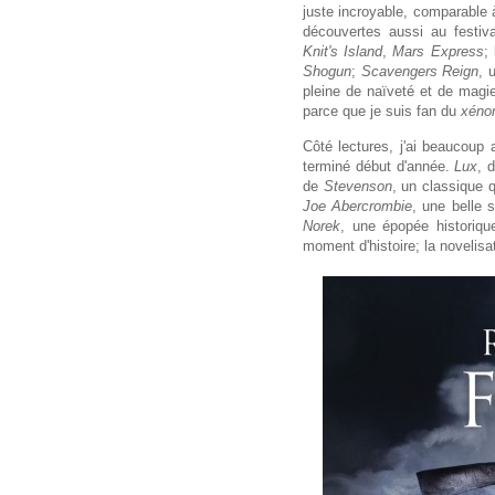
juste incroyable, comparable à
découvertes aussi au festi
Knit's Island
,
Mars Express
;
Shogun
;
Scavengers Reign
, 
pleine de naïveté et de magi
parce que je suis fan du
xéno
Côté lectures, j'ai beaucoup 
terminé début d'année.
Lux
, 
de
Stevenson
, un classique q
Joe Abercrombie
, une belle 
Norek
, une épopée historiqu
moment d'histoire; la novelis