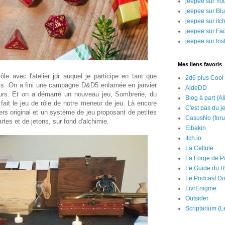
jeepee sur Yo
jeepee sur Bl
jeepee sur itch
jeepee sur Fa
jeepee sur In
Mes liens favoris
e avec l'atelier jdr auquel je participe en tant que
2d6 plus Cool
ts. On a fini une campagne D&D5 entamée en janvier
AideDD
eurs. Et on a démarré un nouveau jeu, Sombrerie, du
Blog à part (Al
ait le jeu de rôle de notre meneur de jeu. Là encore
C'est pas du j
ers original et un système de jeu proposant de petites
CasusNo (for
rtes et de jetons, sur fond d'alchimie.
Elbakin
itch.io
La Cellule
La Forge de P
Le Guide du R
Le Podcast Do
LivrEnigme
Outsider
Scriptarium (L