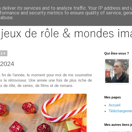
deliver its services and to analyze traffic. Your IP address and
formance and security metrics to ensure quality of service, ge
 abuse.
024
Qui êtes-vous ?
 2024
a fin de l'année, le moment pour moi de me soumettre
ns le rétroviseur. Une année une fois de plus riche de
x de rôle, de séries, de films et de romans.
Mes pages
Accueil
Téléchargeme
Mes autres liens 