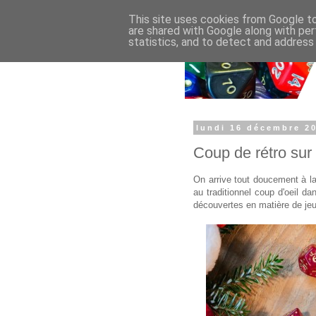
This site uses cookies from Google to 
are shared with Google along with per
statistics, and to detect and address
lundi 16 décembre 2
Coup de rétro sur
On arrive tout doucement à l
au traditionnel coup d'oeil da
découvertes en matière de jeu