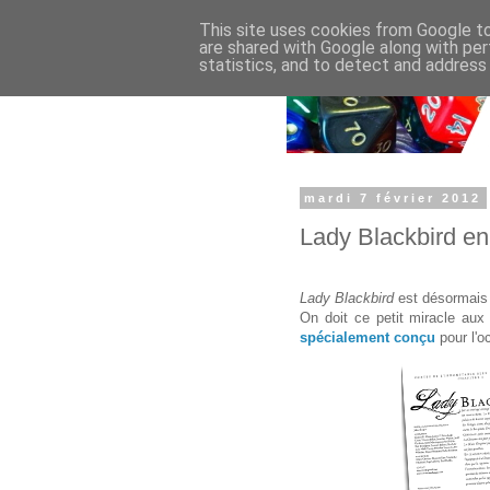
This site uses cookies from Google to 
are shared with Google along with per
statistics, and to detect and address
mardi 7 février 2012
Lady Blackbird en
Lady Blackbird
est désormais 
On doit ce petit miracle au
spécialement conçu
pour l'o