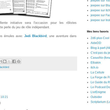
jeepee sur Yo
jeepee sur Bl
jeepee sur itch
jeepee sur Fa
jeepee sur In
ente initiative sera l'occasion pour les rôlistes
te perle du jeu de rôle indépendant.
Mes liens favoris
des émules avec
Jedi Blackbird
, une aventure dans
2d6 plus Cool
AideDD
Blog à part (Al
C'est pas du j
CasusNo (for
Elbakin
lackbird
itch.io
La Cellule
La Forge de P
Le Guide du R
Le Podcast Do
LivrEnigme
Outsider
à 10:21
Scriptarium (L
)