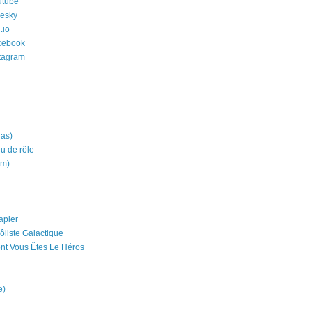
utube
uesky
.io
cebook
stagram
ias)
eu de rôle
um)
apier
ôliste Galactique
nt Vous Êtes Le Héros
e)