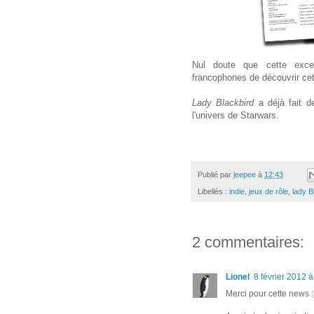
Nul doute que cette excell
francophones de découvrir cet
Lady Blackbird
a déjà fait 
l'univers de Starwars.
Publié par
jeepee
à
12:43
Libellés :
indie
,
jeux de rôle
,
lady B
2 commentaires:
Lionel
8 février 2012 
Merci pour cette news :