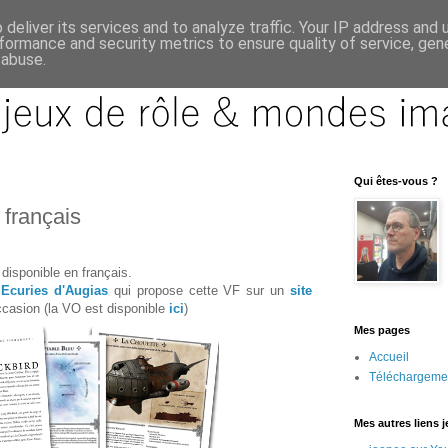
deliver its services and to analyze traffic. Your IP address and
formance and security metrics to ensure quality of service, ge
 abuse.
Qui êtes-vous ?
 français
disponible en français.
x
Ecuries d'Augias
qui propose cette VF sur un
site
ccasion (la VO est disponible
ici
)
Mes pages
Accueil
Téléchargeme
Mes autres liens 