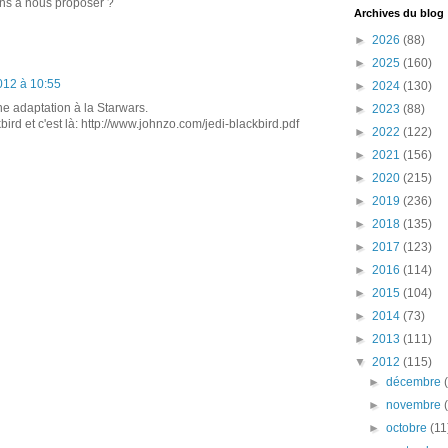
ons à nous proposer ?
Archives du blog
►
2026
(88)
►
2025
(160)
2012 à 10:55
►
2024
(130)
une adaptation à la Starwars.
►
2023
(88)
ird et c'est là: http://www.johnzo.com/jedi-blackbird.pdf
►
2022
(122)
►
2021
(156)
►
2020
(215)
►
2019
(236)
►
2018
(135)
►
2017
(123)
►
2016
(114)
►
2015
(104)
►
2014
(73)
►
2013
(111)
▼
2012
(115)
►
décembre
►
novembre
►
octobre
(11