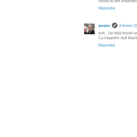
Aurais-tu des inspirati
Répondre
jeepee
8 février 
euh... j'ai déjà trouvé 
Ca s'appelle Jedi Blackb
Répondre