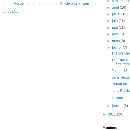
►
septembre
Accueil
Article plus ancien
►
août
(16)
ntaires (Atom)
►
juillet
(10)
►
juin
(11)
►
mai
(11)
►
avril
(6)
►
mars
(8)
▼
février
(7)
The Walking 
The One Ri
être tradui
Patient 13..
Sens Hexal
Retour au T
Lady Blackb
In Time
►
janvier
(6)
►
2011
(20)
Membres