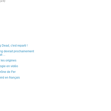
(15)
Dead, c'est reparti !
ng devrait prochainement
t ...
. les origines
ogie en vidéo
rône de Fer
ird en français