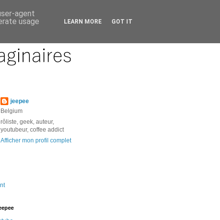
 user-agent
nerate usage
LEARN MORE
GOT IT
jeepee
Belgium
rôliste, geek, auteur,
youtubeur, coffee addict
Afficher mon profil complet
nt
jeepee